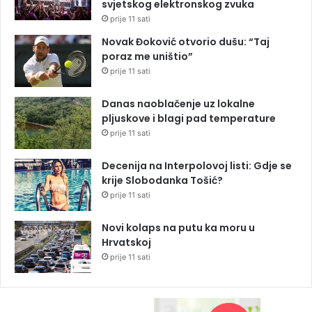
svjetskog elektronskog zvuka
prije 11 sati
Novak Đoković otvorio dušu: “Taj
poraz me uništio”
prije 11 sati
Danas naoblačenje uz lokalne
pljuskove i blagi pad temperature
prije 11 sati
Decenija na Interpolovoj listi: Gdje se
krije Slobodanka Tošić?
prije 11 sati
Novi kolaps na putu ka moru u
Hrvatskoj
prije 11 sati