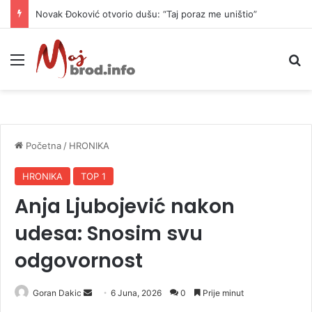
Novak Đoković otvorio dušu: “Taj poraz me uništio”
Meni
P
Početna
/
HRONIKA
HRONIKA
TOP 1
Anja Ljubojević nakon
udesa: Snosim svu
odgovornost
Goran Dakic
S
6 Juna, 2026
0
Prije minut
e