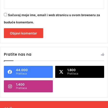
Sačuvaj moje ime, email i web stranicu u ovom browseru za
buduće komentare.
A
l
Pratite nas na
t
e
44.000
1.800
r
Pratilaca
Pratilaca
n
1.400
a
Pratilaca
t
i
v