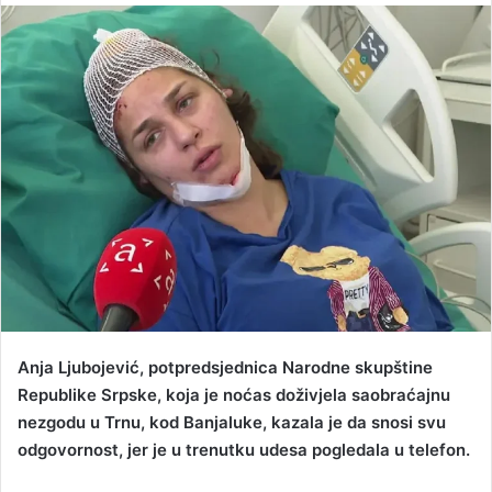
n
d
a
n
e
m
a
i
l
Anja Ljubojević, potpredsjednica Narodne skupštine
Republike Srpske, koja je noćas doživjela saobraćajnu
nezgodu u Trnu, kod Banjaluke, kazala je da snosi svu
odgovornost, jer je u trenutku udesa pogledala u telefon.