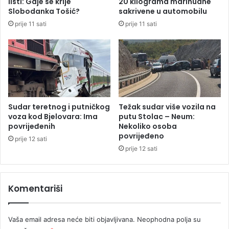
listi: Gdje se krije
20 kilograma marihuane
m
s
Slobodanka Tošić?
sakrivene u automobilu
a
t
prije 11 sati
prije 11 sati
u
a
S
t
r
i
p
b
s
e
k
z
o
g
j
r
Sudar teretnog i putničkog
Težak sudar više vozila na
a
voza kod Bjelovara: Ima
putu Stolac – Neum:
n
povrijeđenih
Nekoliko osoba
povrijeđeno
i
prije 12 sati
č
prije 12 sati
n
i
h
Komentariši
p
r
e
Vaša email adresa neće biti objavljivana.
Neophodna polja su
l