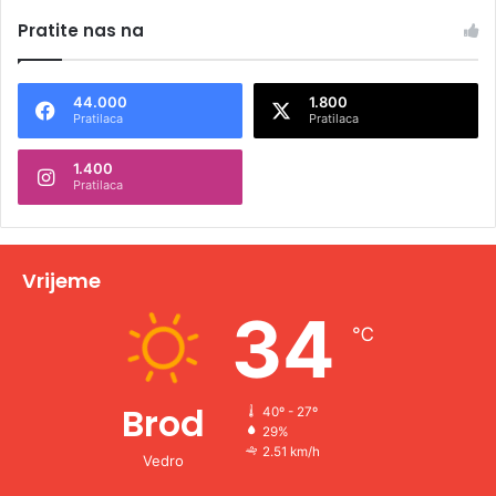
Pratite nas na
44.000
1.800
Pratilaca
Pratilaca
1.400
Pratilaca
Vrijeme
34
℃
Brod
40º - 27º
29%
2.51 km/h
Vedro