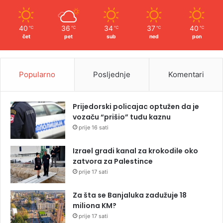
40
36
34
37
40
℃
℃
℃
℃
℃
čet
pet
sub
ned
pon
Popularno
Posljednje
Komentari
Prijedorski policajac optužen da je
vozaču “prišio” tuđu kaznu
prije 16 sati
Izrael gradi kanal za krokodile oko
zatvora za Palestince
prije 17 sati
Za šta se Banjaluka zadužuje 18
miliona KM?
prije 17 sati