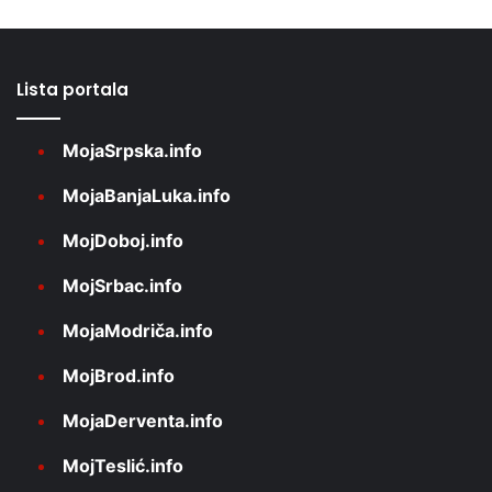
Lista portala
MojaSrpska.info
MojaBanjaLuka.info
MojDoboj.info
MojSrbac.info
MojaModriča.info
MojBrod.info
MojaDerventa.info
MojTeslić.info