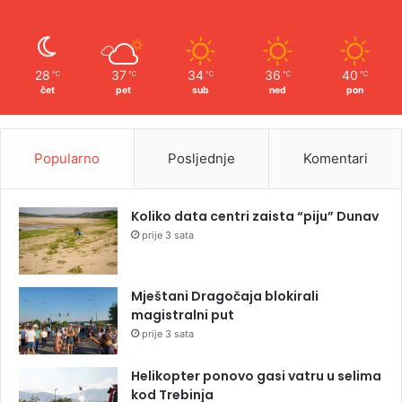
28
37
34
36
40
℃
℃
℃
℃
℃
čet
pet
sub
ned
pon
Popularno
Posljednje
Komentari
Koliko data centri zaista “piju” Dunav
prije 3 sata
Mještani Dragočaja blokirali
magistralni put
prije 3 sata
Helikopter ponovo gasi vatru u selima
kod Trebinja