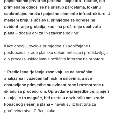
pojedinačnih privatnih parcela i objekata. Takođe, dio
primjedaba odnosi se na pristup parcelama, lokalnu
saobraćajnu mrežu i pojedine elemente infrastrukture. U
manjem broju slučajeva, primjedbe se odnose na
evidentiranje grobalja, kao i na proširenje obuhvata
plana –
dodaju oni za “Nezavisne novine”.
Kako dodaju, ovakve primjedbe su uobičajene u
postupcima izrade planske dokumentacije i predstavljaju
dio procesa usklađivanja različitih interesa na prostoru.
– Predložena rješenja zasnivaju se na stručnim
analizama i važećim tehničkim uslovima, a sve
dostavljene primjedbe su evidentirane i razmotrene u
skladu sa procedurom. Opravdane primjedbe će, u mjeri
u kojoj je to moguće, biti uzete u obzir prilikom izrade
konačnog rješenja plana –
naveli su iz Instituta za
građevinarstvo IG Banjaluka.