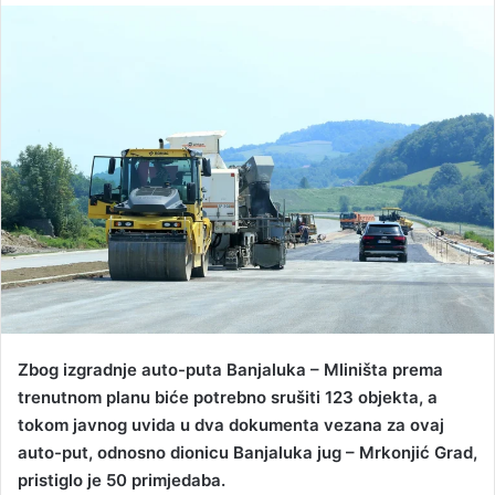
n
d
a
n
e
m
a
i
l
Zbog izgradnje auto-puta Banjaluka – Mliništa prema
trenutnom planu biće potrebno srušiti 123 objekta, a
tokom javnog uvida u dva dokumenta vezana za ovaj
auto-put, odnosno dionicu Banjaluka jug – Mrkonjić Grad,
pristiglo je 50 primjedaba.