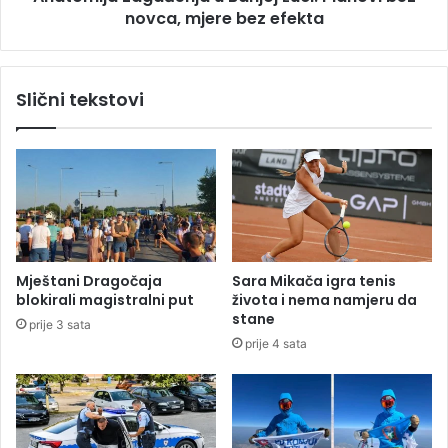
o
novca, mjere bez efekta
a
ć
g
n
a
i
đ
Slični tekstovi
k
e
a
n
d
j
i
a
r
u
e
B
k
a
t
n
o
j
Mještani Dragočaja
Sara Mikača igra tenis
r
o
blokirali magistralni put
života i nema namjeru da
a
j
stane
prije 3 sata
L
prije 4 sata
u
c
i
:
P