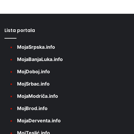
Lista portala
MojaSrpska.info
MojaBanjaLuka.info
MojDoboj.info
MojSrbac.info
MojaModriča.info
MojBrod.info
MojaDerventa.info
MojTeslić.info