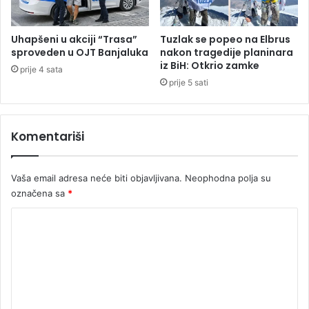
l
a
n
Uhapšeni u akciji “Trasa”
Tuzlak se popeo na Elbrus
o
sproveden u OJT Banjaluka
nakon tragedije planinara
v
iz BiH: Otkrio zamke
prije 4 sata
i
prije 5 sati
b
e
z
Komentariši
n
o
v
Vaša email adresa neće biti objavljivana.
Neophodna polja su
c
označena sa
*
a
,
K
m
j
o
e
m
r
e
e
b
n