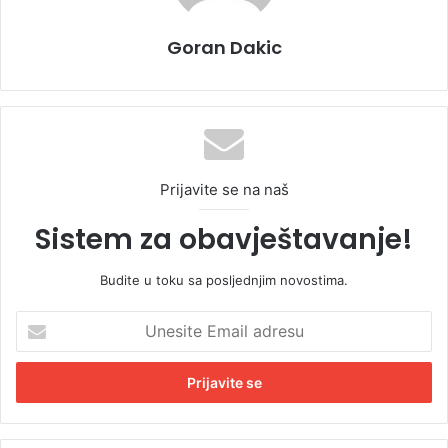
Goran Dakic
Prijavite se na naš
Sistem za obavještavanje!
Budite u toku sa posljednjim novostima.
U
n
e
s
i
t
e