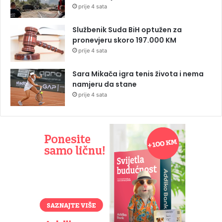
prije 4 sata
Službenik Suda BiH optužen za
pronevjeru skoro 197.000 KM
prije 4 sata
Sara Mikača igra tenis života i nema
namjeru da stane
prije 4 sata