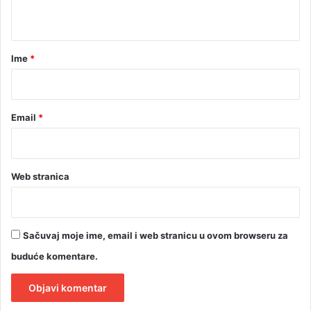
e
t
z
e
a
f
r
Ime
*
e
k
*
t
a
Email
*
Web stranica
Sačuvaj moje ime, email i web stranicu u ovom browseru za
buduće komentare.