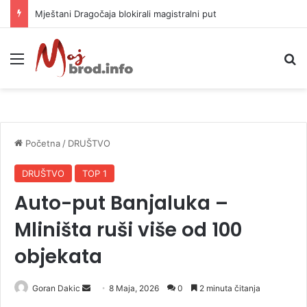
Helikopter ponovo gasi vatru u selima kod Trebinja
Meni
P
Početna
/
DRUŠTVO
DRUŠTVO
TOP 1
Auto-put Banjaluka –
Mliništa ruši više od 100
objekata
Goran Dakic
S
8 Maja, 2026
0
2 minuta čitanja
e