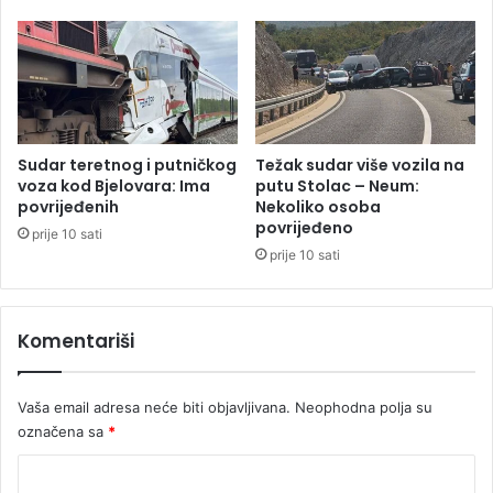
č
i
e
o
s
e
i
u
H
Sudar teretnog i putničkog
Težak sudar više vozila na
r
voza kod Bjelovara: Ima
putu Stolac – Neum:
v
povrijeđenih
Nekoliko osoba
povrijeđeno
a
prije 10 sati
t
prije 10 sati
s
k
o
Komentariši
j
i
C
Vaša email adresa neće biti objavljivana.
Neophodna polja su
r
označena sa
*
n
o
K
j