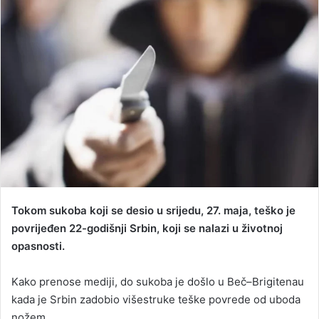
d
a
n
e
m
a
i
l
Tokom sukoba koji se desio u srijedu, 27. maja, teško je
povrijeđen 22-godišnji Srbin, koji se nalazi u životnoj
opasnosti.
Kako prenose mediji, do sukoba je došlo u Beč–Brigitenau
kada je Srbin zadobio višestruke teške povrede od uboda
nožem.