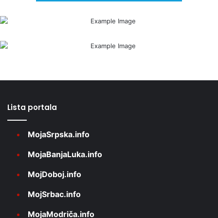
Lista portala
MojaSrpska.info
MojaBanjaLuka.info
MojDoboj.info
MojSrbac.info
MojaModriča.info