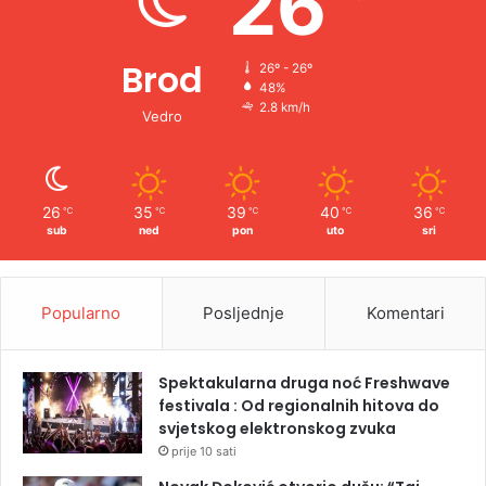
26
Brod
26º - 26º
48%
2.8 km/h
Vedro
26
35
39
40
36
℃
℃
℃
℃
℃
sub
ned
pon
uto
sri
Popularno
Posljednje
Komentari
Spektakularna druga noć Freshwave
festivala : Od regionalnih hitova do
svjetskog elektronskog zvuka
prije 10 sati