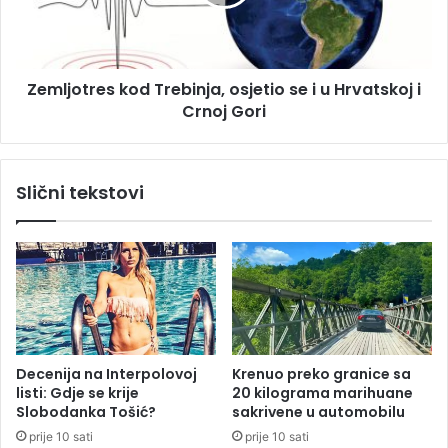
:
o
P
t
o
r
g
e
Zemljotres kod Trebinja, osjetio se i u Hrvatskoj i
i
s
n
Crnoj Gori
k
u
o
o
d
p
T
Slični tekstovi
r
r
e
e
d
b
m
i
a
n
t
j
u
a
r
,
s
o
Decenija na Interpolovoj
Krenuo preko granice sa
k
s
listi: Gdje se krije
20 kilograma marihuane
o
j
Slobodanka Tošić?
sakrivene u automobilu
v
e
prije 10 sati
prije 10 sati
e
t