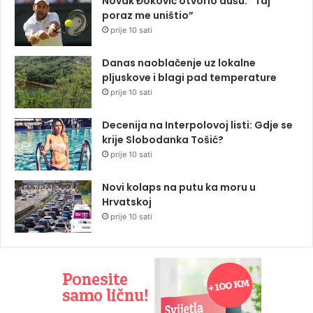
Novak Đoković otvorio dušu: “Taj
poraz me uništio”
prije 10 sati
Danas naoblačenje uz lokalne
pljuskove i blagi pad temperature
prije 10 sati
Decenija na Interpolovoj listi: Gdje se
krije Slobodanka Tošić?
prije 10 sati
Novi kolaps na putu ka moru u
Hrvatskoj
prije 10 sati