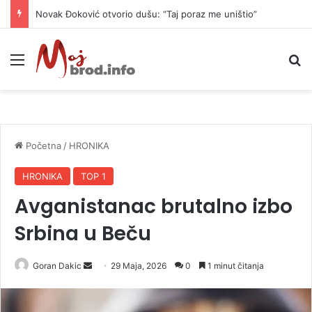
Novak Đoković otvorio dušu: “Taj poraz me uništio”
Meni
P
Početna
/
HRONIKA
HRONIKA
TOP 1
Avganistanac brutalno izbo
Srbina u Beču
Goran Dakic
S
29 Maja, 2026
0
1 minut čitanja
e
n