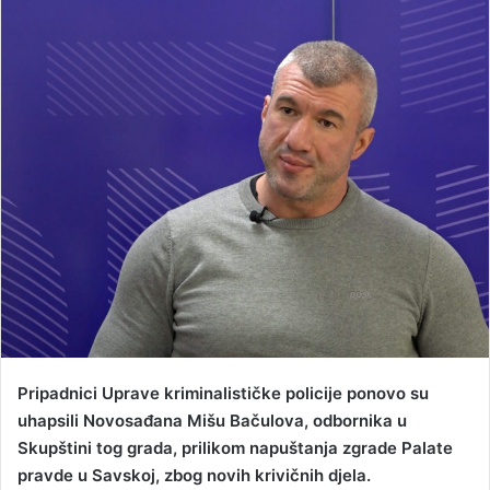
a
n
e
m
a
i
l
Pripadnici Uprave kriminalističke policije ponovo su
uhapsili Novosađana Mišu Bačulova, odbornika u
Skupštini tog grada, prilikom napuštanja zgrade Palate
pravde u Savskoj, zbog novih krivičnih djela.