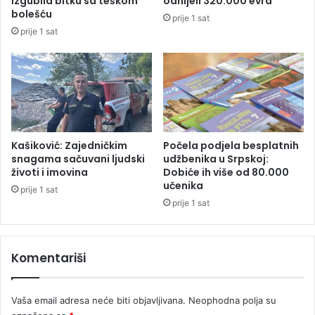
Izgubila bitku sa teškom
odnijeli 320.000 evra
v
d
bolešću
prije 1 sat
r
„
prije 1 sat
t
E
a
k
k
v
D
a
a
t
n
o
ž
r
a
a
Kašiković: Zajedničkim
Počela podjela besplatnih
l
snagama sačuvani ljudski
udžbenika u Srpskoj:
“
životi i imovina
Dobiće ih više od 80.000
o
učenika
s
prije 1 sat
t
prije 1 sat
i
Komentariši
Vaša email adresa neće biti objavljivana.
Neophodna polja su