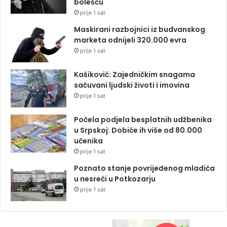
bolešću
prije 1 sat
Maskirani razbojnici iz budvanskog
marketa odnijeli 320.000 evra
prije 1 sat
Kašiković: Zajedničkim snagama
sačuvani ljudski životi i imovina
prije 1 sat
Počela podjela besplatnih udžbenika
u Srpskoj: Dobiće ih više od 80.000
učenika
prije 1 sat
Poznato stanje povrijeđenog mladića
u nesreći u Potkozarju
prije 1 sat