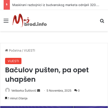
Maskirani razbojnici iz budvanskog marketa odnijeli 320.000 evra
Meni
P
Početna
/
VIJESTI
VIJESTI
Bačulov pušten, pa opet
uhapšen
Veliborka Šutilović
S
5 Novembra, 2025
0
e
1 minut čitanja
n
d