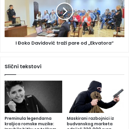
o
B
k
i
o
H
D
d
a
o
v
n
i
i
I Đoko Davidović traži pare od „Ekvatora“
d
j
o
e
v
l
i
Slični tekstovi
a
ć
o
t
d
r
l
a
u
ž
k
i
u
p
:
a
Č
r
Preminula legendarna
Maskirani razbojnici iz
e
e
kraljica romske muzike:
budvanskog marketa
t
o