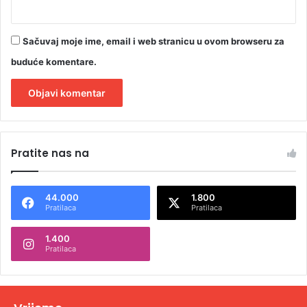
Sačuvaj moje ime, email i web stranicu u ovom browseru za
buduće komentare.
A
l
Pratite nas na
t
e
44.000
1.800
r
Pratilaca
Pratilaca
n
1.400
a
Pratilaca
t
i
v