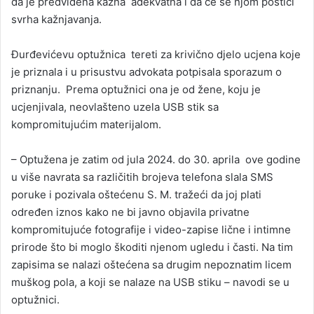
da je predviđena kazna adekvatna i da će se njom postići
svrha kažnjavanja.
Đurđevićevu optužnica tereti za krivično djelo ucjena koje
je priznala i u prisustvu advokata potpisala sporazum o
priznanju. Prema optužnici ona je od žene, koju je
ucjenjivala, neovlašteno uzela USB stik sa
kompromitujućim materijalom.
– Optužena je zatim od jula 2024. do 30. aprila ove godine
u više navrata sa različitih brojeva telefona slala SMS
poruke i pozivala oštećenu S. M. tražeći da joj plati
određen iznos kako ne bi javno objavila privatne
kompromitujuće fotografije i video-zapise lične i intimne
prirode što bi moglo škoditi njenom ugledu i časti. Na tim
zapisima se nalazi oštećena sa drugim nepoznatim licem
muškog pola, a koji se nalaze na USB stiku – navodi se u
optužnici.