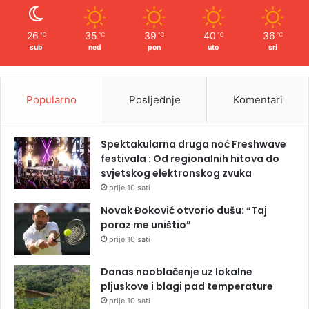
26
35
39
40
36
℃
℃
℃
℃
℃
sub
ned
pon
uto
sri
Popularno
Posljednje
Komentari
Spektakularna druga noć Freshwave
festivala : Od regionalnih hitova do
svjetskog elektronskog zvuka
prije 10 sati
Novak Đoković otvorio dušu: “Taj
poraz me uništio”
prije 10 sati
Danas naoblačenje uz lokalne
pljuskove i blagi pad temperature
prije 10 sati