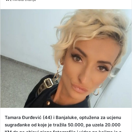
n
d
a
n
e
m
a
i
l
Tamara Đurđević (44) i Banjaluke, optužena za ucjenu
sugrađanke od koje je tražila 50.000, pa uzela 20.000