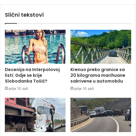
j
n
u
o
Slični tekstovi
D
s
a
u
n
n
s
č
r
a
p
n
s
o
k
i
o
t
Decenija na Interpolovoj
Krenuo preko granice sa
g
o
listi: Gdje se krije
20 kilograma marihuane
j
p
Slobodanka Tošić?
sakrivene u automobilu
e
l
prije 10 sati
prije 10 sati
d
o
i
n
s
t
v
a
,