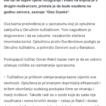
KM da ne objavi njene fotografije i video na kojima je s
drugim muškarcem, pristala je da bude osuđena na
godinu zatvora, saznaje "Glas Srpske".
Ova kazna predviđena je u sporazumu koji je optužena
zaključila s Okružnim tužilaštvom. Tom nagodbom je
dogovoreno i da se oduzme nezakonito stečena
imovinska korist. Optužnicu protiv Đurđevićeve podiglo je
Okružno tužilaštvo, a potvrdio Osnovni sud u Banjaluci.
Postupajući tužilac Goran Rakić kazao nam je da se uskoro
očekuje ročište za razmatranje sporazuma.
– Tužilaštvo je prilikom odmjeravanja kazne cijenilo sve
okolnosti. Optužena je priznanjem doprinijela efikasnosti i
bržem okončanju sudskog postupka čime se stvaraju i
manji troškovi. Takođe radi se o osobi koja do sada nije
osuđivana i nema krivični dosije – rekao je Rakić i dodao