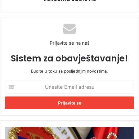
Prijavite se na naš
Sistem za obavještavanje!
Budite u toku sa posljednjim novostima.
U
n
e
s
i
t
e
E
S
m
r