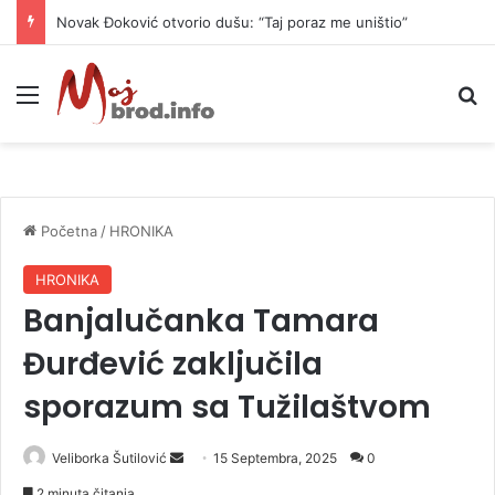
Novak Đoković otvorio dušu: “Taj poraz me uništio”
Meni
P
Početna
/
HRONIKA
HRONIKA
Banjalučanka Tamara
Đurđević zaključila
sporazum sa Tužilaštvom
Veliborka Šutilović
S
15 Septembra, 2025
0
e
2 minuta čitanja