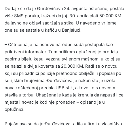
Dodaje se da je Đurđevićeva 24. avgusta oštećenoj poslala
više SMS poruka, tražeći da joj 30. aprila plati 50.000 KM
da javno ne objavi sadržaj sa stika. U navedeno vrijeme
one su se sastale u kafiću u Banjaluci.
– Oštećena je na osnovu naredbe suda postupala kao
prikriveni informator. Tom prilikom optuženoj je predala
papirnu bijelu kesu, vezanu svilenom mašnom, u kojoj su
se nalazile dvije koverte sa 20.000 KM. Radi se o novcu
koji su pripadnici policije prethodno obilježili i popisali po
serijskim brojevima. Đurđevićeva je nakon što je uzela
novac oštećenoj predala USB stik, a koverte s novcem
stavila u torbu. Uhapšena je kada je krenula da napusti lice
mjesta i novac je kod nje pronađen – opisano je u
optužnici.
Pojašnjava se da je Đurđevićeva radila u firmi u vlasništvu