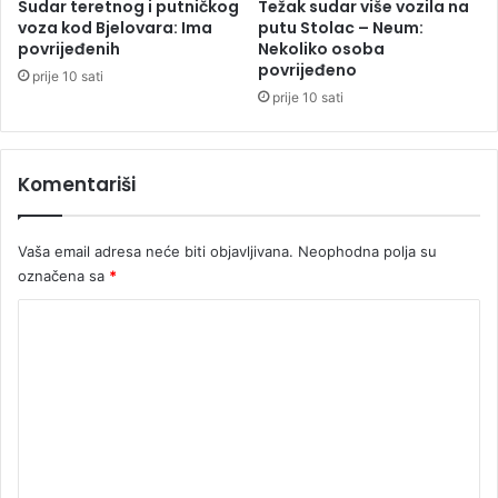
Sudar teretnog i putničkog
Težak sudar više vozila na
s
voza kod Bjelovara: Ima
putu Stolac – Neum:
l
povrijeđenih
Nekoliko osoba
povrijeđeno
o
prije 10 sati
b
prije 10 sati
o
d
e
Komentariši
i
n
a
Vaša email adresa neće biti objavljivana.
Neophodna polja su
c
označena sa
*
i
o
K
n
a
o
l
m
n
e
e
z
n
a
t
s