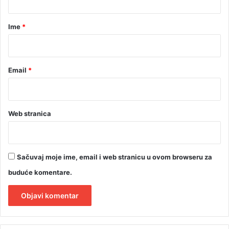
t
a
a
r
Ime
*
v
e
*
Email
*
Web stranica
Sačuvaj moje ime, email i web stranicu u ovom browseru za
buduće komentare.
A