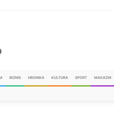
šu: “Taj poraz me uništio”
M
BIZNIS
HRONIKA
KULTURA
SPORT
MAGAZIN