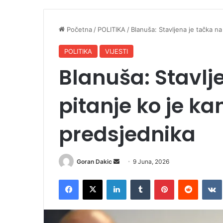
Početna
/
POLITIKA
/
Blanuša: Stavljena je tačka na
POLITIKA
VIJESTI
Blanuša: Stavlj
pitanje ko je ka
predsjednika
Goran Dakic
S
9 Juna, 2026
e
Facebook
X
LinkedIn
Tumblr
Pinterest
Reddit
VK
n
d
a
n