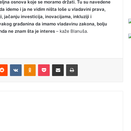
eljna osnova koje se moramo držati. Tu su navedene
a idemo i ja ne vidim ništa loše u vladavini prava,
 jačanju investicija, inovacijama, inkluziji i
s svakog građanina da imamo vladavinu zakona, bolju
onda ne znam šta je interes
– kaže Blanuša.
Reddit
VKontakte
Odnoklassniki
Pocket
Podijeli putem Emaila
Odštampaj