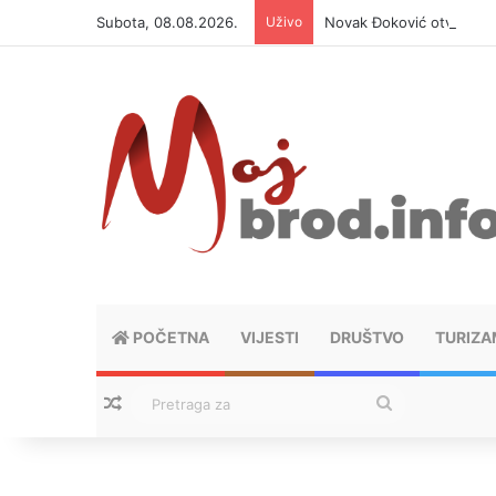
Subota, 08.08.2026.
Uživo
Novak Đoković otvorio du
POČETNA
VIJESTI
DRUŠTVO
TURIZA
Nasumični tekstovi
Pretraga
za