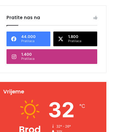
Pratite nas na
44.000
1.800
Pratilaca
Pratilaca
1.400
Pratilaca
Vrijeme
32
℃
Brod
32º - 26º
31%