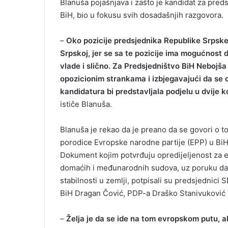
Blanuša pojašnjava i zašto je kandidat za pred
BiH, bio u fokusu svih dosadašnjih razgovora.
–
Oko pozicije predsjednika Republike Srpske
Srpskoj, jer se sa te pozicije ima mogućnost 
vlade i slično. Za Predsjedništvo BiH Nebojš
opozicionim strankama i izbjegavajući da se 
kandidatura bi predstavljala podjelu u dvije ko
ističe Blanuša.
Blanuša je rekao da je preano da se govori o to
porodice Evropske narodne partije (EPP) u BiH 
Dokument kojim potvrđuju opredijeljenost za e
domaćih i međunarodnih sudova, uz poruku da o
stabilnosti u zemlji, potpisali su predsjednic
BiH Dragan Čović, PDP-a Draško Stanivuković i 
–
Želja je da se ide na tom evropskom putu, a