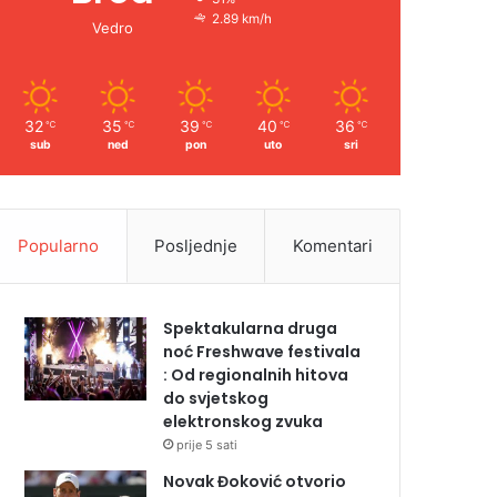
2.89 km/h
Vedro
32
35
39
40
36
℃
℃
℃
℃
℃
sub
ned
pon
uto
sri
Popularno
Posljednje
Komentari
Spektakularna druga
noć Freshwave festivala
: Od regionalnih hitova
do svjetskog
elektronskog zvuka
prije 5 sati
Novak Đoković otvorio