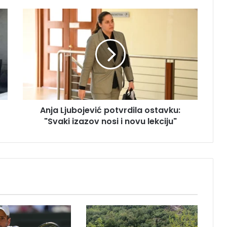
A
n
j
a
L
j
u
b
o
Anja Ljubojević potvrdila ostavku:
j
"Svaki izazov nosi i novu lekciju"
e
v
i
ć
p
o
t
v
r
d
i