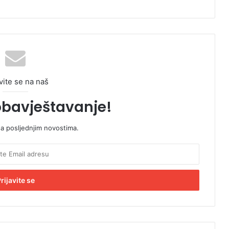
vite se na naš
obavještavanje!
sa posljednjim novostima.