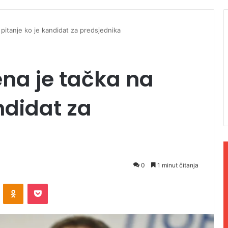
 pitanje ko je kandidat za predsjednika
ena je tačka na
ndidat za
0
1 minut čitanja
ontakte
Odnoklassniki
Pocket