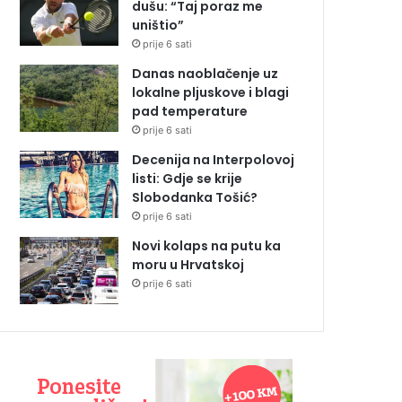
dušu: “Taj poraz me
uništio”
prije 6 sati
Danas naoblačenje uz
lokalne pljuskove i blagi
pad temperature
prije 6 sati
Decenija na Interpolovoj
listi: Gdje se krije
Slobodanka Tošić?
prije 6 sati
Novi kolaps na putu ka
moru u Hrvatskoj
prije 6 sati