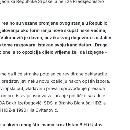
sjednika Republike Srpske, a ne i za Predsjedništvo
 realno su vezane promjene ovog stanja u Republici
djelovanja oko formiranja nove skupštinske većine,
a Vukanović je davno, bez ikakvog dogovora s ostalim
o tome razgovara, istakao svoju kandidaturu. Druga
lone, a to opozicija cijelo vrijeme želi da izbjegne
–
me da li će stranke potpisnice revidirane deklaracije
predstavljati neku novu koaliciju nakon opštih izbora.
vropski put, vladavinu prava i sprovođenje presuda
n predstavlja osnovu za jačanje političke saradnje i
i SDA Bakir Izetbegović, SDS-a Branko Blanuša, HDZ-a
HDZ-a 1990 Ilija Cvitanović.
li u okviru onog što imamo kroz Ustav BiH i Ustav