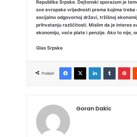
Republike Srpske. Dejtonski sporazum je tem
sve evropske vrijednosti prema kojima treba d
socijalno odgovornoj državi, tržišnoj ekonomiji,
prihvatanju različitosti. Mislim da je intere
ekonomiju, veće plate i penzije. Ako to nije, 
Glas Srpske
Facebook
X
LinkedIn
Tumblr
Pinterest
Podijeli
Goran Dakic