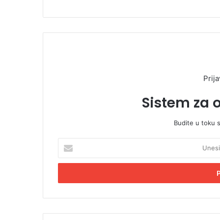
Prija
Sistem za 
Budite u toku 
U
n
e
s
i
t
e
E