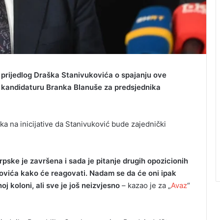
u prijedlog Draška Stanivukovića o spajanju ove
li kandidaturu Branka Blanuše za predsjednika
ka na inicijative da Stanivuković bude zajednički
pske je završena i sada je pitanje drugih opozicionih
ovića kako će reagovati. Nadam se da će oni ipak
j koloni, ali sve je još neizvjesno
– kazao je za „
Avaz
“