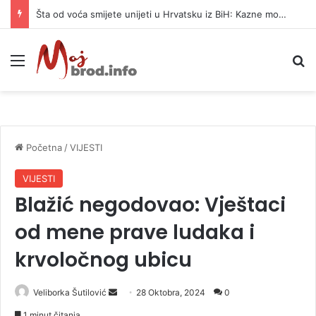
Šta od voća smijete unijeti u Hrvatsku iz BiH: Kazne mogu dostići 13.260 evra
Meni
P
Početna
/
VIJESTI
VIJESTI
Blažić negodovao: Vještaci
od mene prave ludaka i
krvoločnog ubicu
Veliborka Šutilović
S
28 Oktobra, 2024
0
e
1 minut čitanja