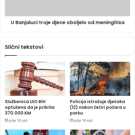
a
l
t
u
e
c
r
U Banjaluci troje djece oboljelo od meningitisa
i
o
t
r
r
i
o
Slični tekstovi
z
j
a
e
m
d
i
j
z
e
a
c
p
e
o
o
s
b
Službenica UIO BiH
Policija istražuje dječaka
l
o
optužena da je prikrila
(12) nakon četiri požara u
e
l
370.000 KM
parku
n
j
prije 16 sati
prije 16 sati
i
e
k
l