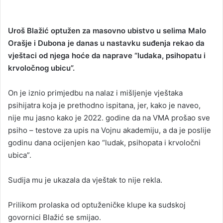
Uroš Blažić optužen za masovno ubistvo u selima Malo
Orašje i Dubona je danas u nastavku suđenja rekao da
vještaci od njega hoće da naprave “ludaka, psihopatu i
krvoločnog ubicu”.
On je iznio primjedbu na nalaz i mišljenje vještaka
psihijatra koja je prethodno ispitana, jer, kako je naveo,
nije mu jasno kako je 2022. godine da na VMA prošao sve
psiho – testove za upis na Vojnu akademiju, a da je poslije
godinu dana ocijenjen kao “ludak, psihopata i krvoločni
ubica”.
Sudija mu je ukazala da vještak to nije rekla.
Prilikom prolaska od optuženičke klupe ka sudskoj
govornici Blažić se smijao.