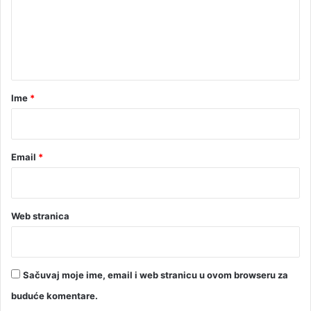
e
s
k
n
a
t
K
r
a
u
r
Ime
*
p
a
*
Email
*
Web stranica
Sačuvaj moje ime, email i web stranicu u ovom browseru za
buduće komentare.