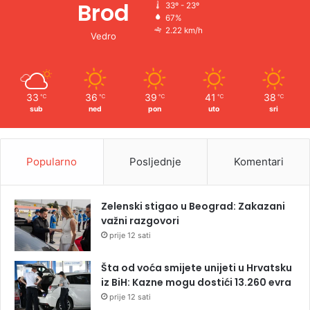
Brod
33º - 23º
67%
2.22 km/h
Vedro
33
36
39
41
38
℃
℃
℃
℃
℃
sub
ned
pon
uto
sri
Popularno
Posljednje
Komentari
Zelenski stigao u Beograd: Zakazani
važni razgovori
prije 12 sati
Šta od voća smijete unijeti u Hrvatsku
iz BiH: Kazne mogu dostići 13.260 evra
prije 12 sati