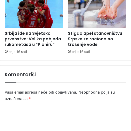
P
o
o
o
l
d
i
m
c
e
i
n
Srbija ide na Svjetsko
Stigao apel stanovništvu
j
i
prvenstvo: Velika pobjeda
Srpske za racionalno
s
rukometaša u “Pioniru”
trošenje vode
n
k
g
prije 16 sati
prije 16 sati
e
i
s
t
t
i
Komentariši
a
s
n
a
i
Vaša email adresa neće biti objavljivana.
Neophodna polja su
c
označena sa
*
e
B
K
o
s
o
a
m
n