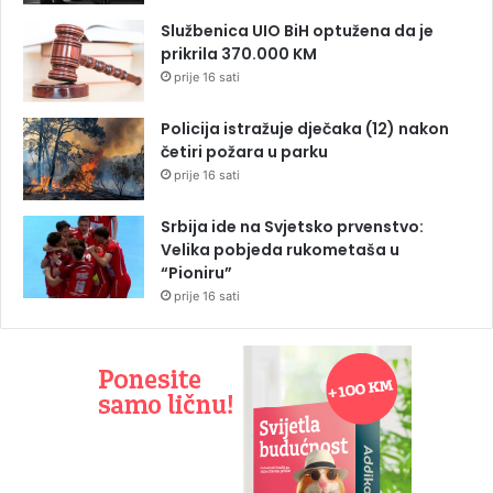
Službenica UIO BiH optužena da je
prikrila 370.000 KM
prije 16 sati
Policija istražuje dječaka (12) nakon
četiri požara u parku
prije 16 sati
Srbija ide na Svjetsko prvenstvo:
Velika pobjeda rukometaša u
“Pioniru”
prije 16 sati