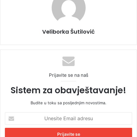
Veliborka Šutilović
Prijavite se na naš
Sistem za obavještavanje!
Budite u toku sa posljednjim novostima.
U
n
e
s