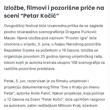
Izložbe, filmovi i pozorišne priče na
sceni “Petar Kočić”
Ovogodišnji festival biće izvanredna prilika da se sagleda
plodno stvaralaštvo scenografkinje Dragane Purković
Macan. Njena izložba pod nazivom “Prostor igre” biće
otvorena u srijedu, 3. juna, u foajeu Narodnog pozorišta
Republike Srpske sa početkom u 19 časova. Izložba se
organizuje povodom 25 godina njenog umjetničkog rada,
tokom kojih je autorka kreirala ukupno 108 scenografija za
različite pozorišne predstave.
Petak, 5. jun, rezervisan je za filmsku umjetnost i
projekciju dokumentarnog filma “Sve o Kralju po imenu
Petar”, autorke Anite Panić. Nakon projekcije, koja počinje
u 12 časova na Sceni “Petar Kočić”, biće upriličen razgovor
sa autorkom, zatim rediteljkom Milicom Kralj, kćerkom