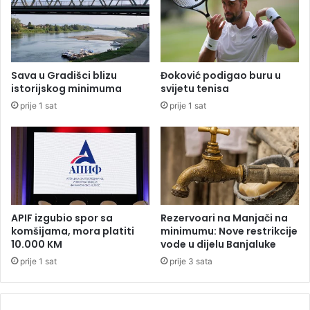
a
r
n
a
a
g
S
e
v
d
Sava u Gradišci blizu
Đoković podigao buru u
j
i
istorijskog minimuma
svijetu tenisa
e
j
prije 1 sat
prije 1 sat
t
i
s
u
k
D
o
o
m
n
p
j
r
o
v
j
APIF izgubio spor sa
Rezervoari na Manjači na
e
J
komšijama, mora platiti
minimumu: Nove restrikcije
n
a
10.000 KM
vode u dijelu Banjaluke
s
b
prije 1 sat
prije 3 sata
t
l
v
a
u
n