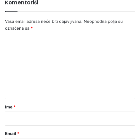
Komentariši
i
c
i
Vaša email adresa neće biti objavljivana.
Neophodna polja su
označena sa
*
K
o
m
e
n
t
a
r
Ime
*
*
Email
*