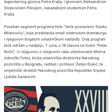
legendarnog glumca Petra Kralja, i glumcem Aleksandrom
Stojkovićem Piksijem, nekadašnjim studentom Petra
Kralja.
Poseban segment programa biće “Veče posvećeno Slavku
Milanoviću”, koje predstavlja omaž istaknutom dramaturgu
i njegovom bogatom umjetničkom nasljeđu. Ovaj program
biće održan u nedjelju, 7. juna, u 18 časova na Sceni “Petar
Kočić”. U razgovoru o njegovom radu učestvovaće Molina
Udovički Fotez, bivša umjetnička direktorka Narodnog
pozorišta u Beogradu, reditelj i profesor Željko Đukić, te
umjetnički direktor Narodnog pozorišta Republike Srpske
Ljubiša Savanović.