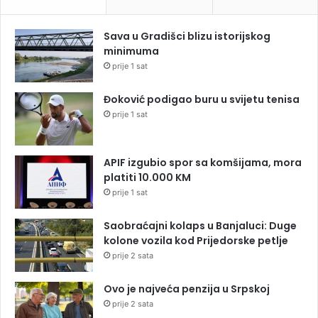
Sava u Gradišci blizu istorijskog
minimuma
prije 1 sat
Đoković podigao buru u svijetu tenisa
prije 1 sat
APIF izgubio spor sa komšijama, mora
platiti 10.000 KM
prije 1 sat
Saobraćajni kolaps u Banjaluci: Duge
kolone vozila kod Prijedorske petlje
prije 2 sata
Ovo je najveća penzija u Srpskoj
prije 2 sata