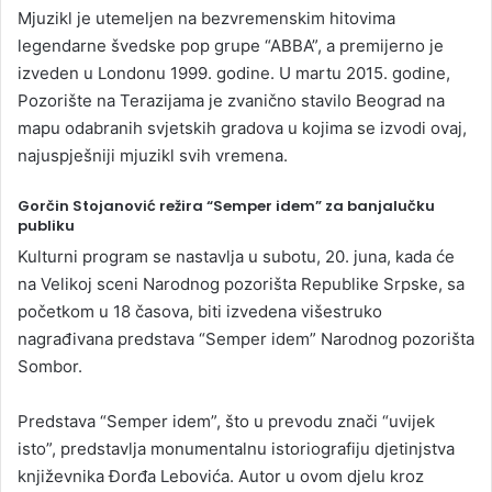
Mjuzikl je utemeljen na bezvremenskim hitovima
legendarne švedske pop grupe “ABBA”, a premijerno je
izveden u Londonu 1999. godine. U martu 2015. godine,
Pozorište na Terazijama je zvanično stavilo Beograd na
mapu odabranih svjetskih gradova u kojima se izvodi ovaj,
najuspješniji mjuzikl svih vremena.
Gorčin Stojanović režira “Semper idem” za banjalučku
publiku
Kulturni program se nastavlja u subotu, 20. juna, kada će
na Velikoj sceni Narodnog pozorišta Republike Srpske, sa
početkom u 18 časova, biti izvedena višestruko
nagrađivana predstava “Semper idem” Narodnog pozorišta
Sombor.
Predstava “Semper idem”, što u prevodu znači “uvijek
isto”, predstavlja monumentalnu istoriografiju djetinjstva
književnika Đorđa Lebovića. Autor u ovom djelu kroz