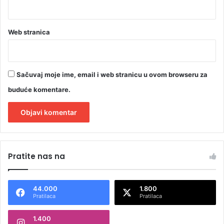
Web stranica
Sačuvaj moje ime, email i web stranicu u ovom browseru za
buduće komentare.
A
l
Pratite nas na
t
e
44.000
1.800
r
Pratilaca
Pratilaca
n
1.400
a