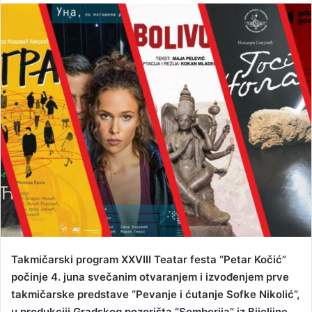
n
d
a
n
e
m
a
i
l
Takmičarski program XXVIII Teatar festa “Petar Kočić”
počinje 4. juna svečanim otvaranjem i izvođenjem prve
takmičarske predstave “Pevanje i ćutanje Sofke Nikolić”,
u produkciji Gradskog pozorišta “Semberija” iz Bijeljine.