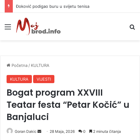
APIF izgubio spor sa komšijama, mora platiti 10.000 KM
Meni
P
Početna
/
KULTURA
KULTURA
VIJESTI
Bogat program XXVIII
Teatar festa “Petar Kočić” u
Banjaluci
Goran Dakic
S
28 Maja, 2026
0
2 minuta čitanja
e