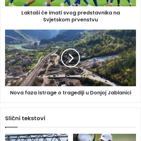
e
e
s
Laktaši će imati svog predstavnika na
i
u
Svjetskom prvenstvu
m
a
t
N
i
o
s
v
v
a
o
f
g
a
p
z
r
a
e
i
d
Nova faza istrage o tragediji u Donjoj Jablanici
s
s
t
t
r
a
a
Slični tekstovi
v
g
n
e
i
o
k
t