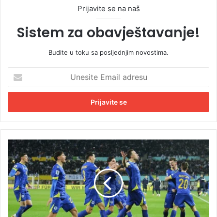
Prijavite se na naš
Sistem za obavještavanje!
Budite u toku sa posljednjim novostima.
U
n
e
s
i
t
e
E
L
m
a
a
k
i
t
l
a
a
š
d
i
r
ć