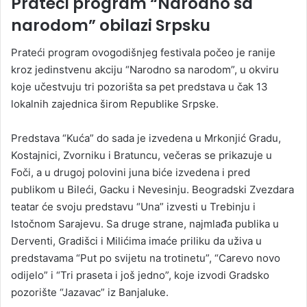
Prateći program “Narodno sa
narodom” obilazi Srpsku
Prateći program ovogodišnjeg festivala počeo je ranije
kroz jedinstvenu akciju “Narodno sa narodom”, u okviru
koje učestvuju tri pozorišta sa pet predstava u čak 13
lokalnih zajednica širom Republike Srpske.
Predstava “Kuća” do sada je izvedena u Mrkonjić Gradu,
Kostajnici, Zvorniku i Bratuncu, večeras se prikazuje u
Foči, a u drugoj polovini juna biće izvedena i pred
publikom u Bileći, Gacku i Nevesinju. Beogradski Zvezdara
teatar će svoju predstavu “Una” izvesti u Trebinju i
Istočnom Sarajevu. Sa druge strane, najmlađa publika u
Derventi, Gradišci i Milićima imaće priliku da uživa u
predstavama “Put po svijetu na trotinetu”, “Carevo novo
odijelo” i “Tri praseta i još jedno”, koje izvodi Gradsko
pozorište “Jazavac” iz Banjaluke.