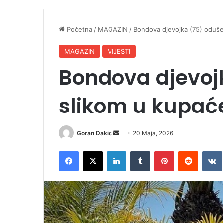
Početna
/
MAGAZIN
/
Bondova djevojka (75) oduše
MAGAZIN
VIJESTI
Bondova djevoj
slikom u kupa
Goran Dakic
S
20 Maja, 2026
e
Facebook
X
LinkedIn
Tumblr
Pinterest
Reddit
VK
n
d
a
n
e
m