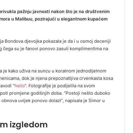
privukla pažnju javnosti nakon što je na društvenim
dmora u Malibuu, pozirajući u elegantnom kupaćem
nja Bondova djevojka pokazala je da i u osmoj deceniji
g čega su je fanovi ponovo zasuli komplimentima na
 je kako uživa na suncu u koralnom jednodijelnom
enicama, dok je njena prepoznatljiva crvenkasta kosa
avodi “
hello
“. Fotografije je podijelila na svom
jepoti promjene godišnjih doba. “Postoji nešto duboko
a obnova uvijek ponovo dolazi”, napisala je Simor u
nim izgledom