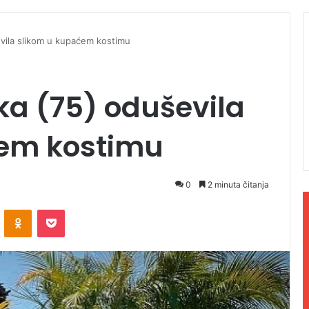
vila slikom u kupaćem kostimu
ka (75) oduševila
ćem kostimu
0
2 minuta čitanja
ontakte
Odnoklassniki
Pocket