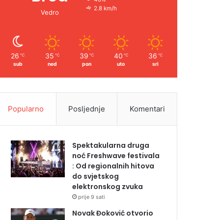
2.8 km/h
Vedro
26
35
39
40
36
℃
℃
℃
℃
℃
sub
ned
pon
uto
sri
Popularno
Posljednje
Komentari
Spektakularna druga
noć Freshwave festivala
: Od regionalnih hitova
do svjetskog
elektronskog zvuka
prije 9 sati
Novak Đoković otvorio