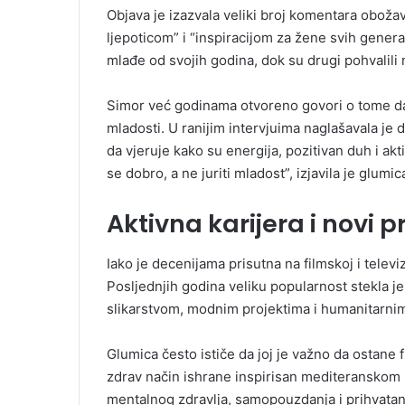
Objava je izazvala veliki broj komentara obož
ljepoticom” i “inspiracijom za žene svih genera
mlađe od svojih godina, dok su drugi pohvalili
Simor već godinama otvoreno govori o tome da
mladosti. U ranijim intervjuima naglašavala j
da vjeruje kako su energija, pozitivan duh i akt
se dobro, a ne juriti mladost”, izjavila je glumi
Aktivna karijera i novi p
Iako je decenijama prisutna na filmskoj i televiz
Posljednjih godina veliku popularnost stekla je 
slikarstvom, modnim projektima i humanitarni
Glumica često ističe da joj je važno da ostane 
zdrav način ishrane inspirisan mediteranskom k
mentalnog zdravlja, samopouzdanja i prihvatanj