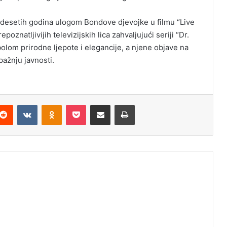
mdesetih godina ulogom Bondove djevojke u filmu “Live
poznatljivijih televizijskih lica zahvaljujući seriji “Dr.
olom prirodne ljepote i elegancije, a njene objave na
ažnju javnosti.
Reddit
VKontakte
Odnoklassniki
Pocket
Podijeli putem Emaila
Odštampaj