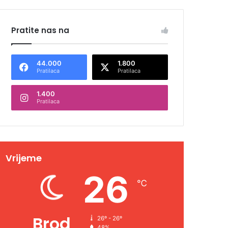
Pratite nas na
44.000
1.800
Pratilaca
Pratilaca
1.400
Pratilaca
Vrijeme
26
℃
Brod
26º - 26º
48%