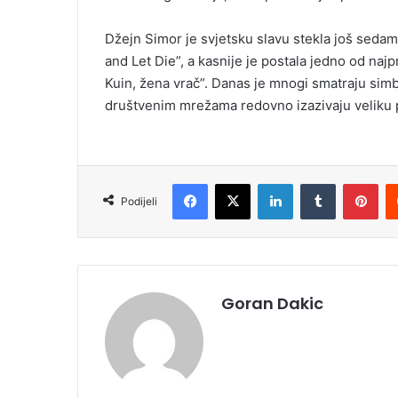
Džejn Simor je svjetsku slavu stekla još seda
and Let Die”, a kasnije je postala jedno od najpre
Kuin, žena vrač”. Danas je mnogi smatraju simb
društvenim mrežama redovno izazivaju veliku p
Facebook
X
LinkedIn
Tumblr
Pinterest
Podijeli
Goran Dakic