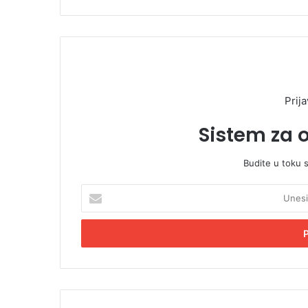
Prija
Sistem za 
Budite u toku 
U
n
e
s
i
t
e
E
m