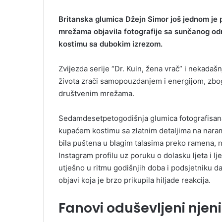
​Britanska glumica Džejn Simor još jednom je 
mrežama objavila fotografije sa sunčanog o
kostimu sa dubokim izrezom.
Zvijezda serije “Dr. Kuin, žena vrač” i nekadaš
života zrači samopouzdanjem i energijom, zbo
društvenim mrežama.
Sedamdesetpetogodišnja glumica fotografisana
kupaćem kostimu sa zlatnim detaljima na naram
bila puštena u blagim talasima preko ramena, n
Instagram profilu uz poruku o dolasku ljeta i l
utješno u ritmu godišnjih doba i podsjetniku d
objavi koja je brzo prikupila hiljade reakcija.
Fanovi oduševljeni nje