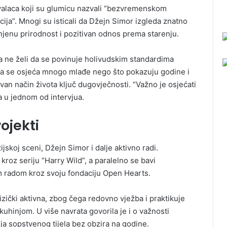
avalaca koji su glumicu nazvali “bezvremenskom
cija”. Mnogi su isticali da Džejn Simor izgleda znatno
 njenu prirodnost i pozitivan odnos prema starenju.
 ne želi da se povinuje holivudskim standardima
e da se osjeća mnogo mlađe nego što pokazuju godine i
ivan način života ključ dugovječnosti. “Važno je osjećati
ca u jednom od intervjua.
rojekti
ijskoj sceni, Džejn Simor i dalje aktivno radi.
kroz seriju “Harry Wild”, a paralelno se bavi
m radom kroz svoju fondaciju Open Hearts.
fizički aktivna, zbog čega redovno vježba i praktikuje
uhinjom. U više navrata govorila je i o važnosti
a sopstvenog tijela bez obzira na godine.