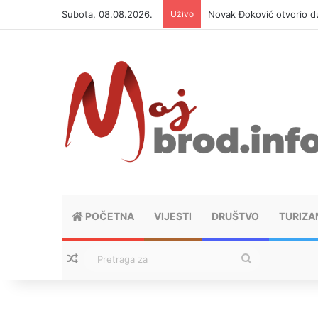
Subota, 08.08.2026.
Uživo
Novak Đoković otvorio du
POČETNA
VIJESTI
DRUŠTVO
TURIZA
Nasumični tekstovi
Pretraga
za