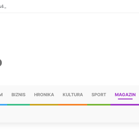
šu: “Taj poraz me uništio”
M
BIZNIS
HRONIKA
KULTURA
SPORT
MAGAZIN