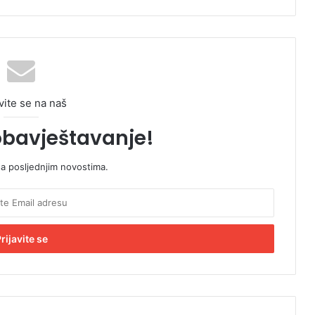
vite se na naš
obavještavanje!
sa posljednjim novostima.