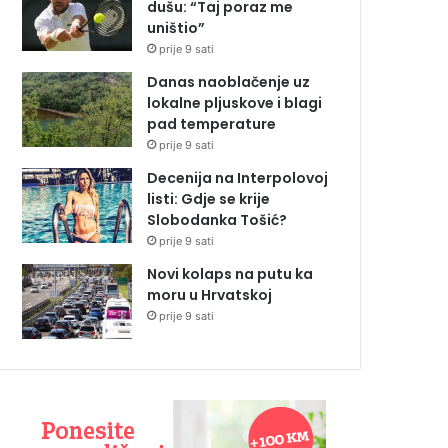
dušu: “Taj poraz me
uništio”
prije 9 sati
Danas naoblačenje uz
lokalne pljuskove i blagi
pad temperature
prije 9 sati
Decenija na Interpolovoj
listi: Gdje se krije
Slobodanka Tošić?
prije 9 sati
Novi kolaps na putu ka
moru u Hrvatskoj
prije 9 sati