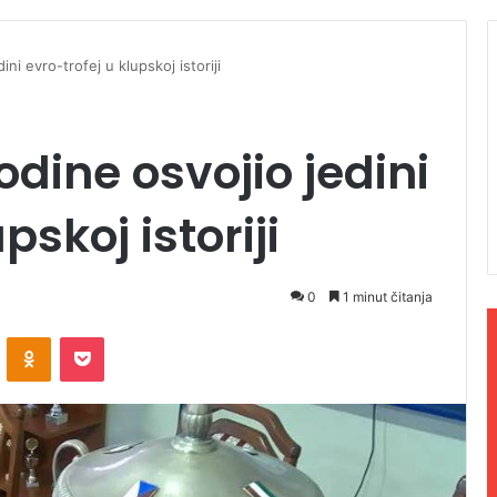
ni evro-trofej u klupskoj istoriji
odine osvojio jedini
pskoj istoriji
0
1 minut čitanja
ontakte
Odnoklassniki
Pocket