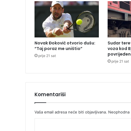
n
j
a
,
o
s
j
Novak Đoković otvorio dušu:
Sudar tere
e
“Taj poraz me uništio”
voza kod B
t
povrijeđen
prije 21 sat
i
prije 21 sat
o
s
e
i
u
H
Komentariši
r
v
a
Vaša email adresa neće biti objavljivana.
Neophodna p
t
K
s
k