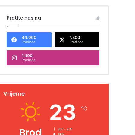
Pratite nas na
44.000
1.800
Pratilaca
Pratilaca
1.400
Pratilaca
Vrijeme
23
℃
Brod
35º - 23º
58%