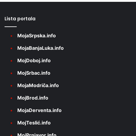
Lista portala
MojaSrpska.info
MojaBanjaLuka.info
MojDoboj.info
MojSrbac.info
MojaModriča.info
MojBrod.info
MojaDerventa.info
MojTeslić.info
MojPrnjavor.info