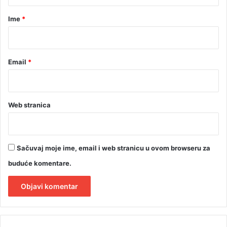
a
r
Ime
*
*
Email
*
Web stranica
Sačuvaj moje ime, email i web stranicu u ovom browseru za
buduće komentare.
A
l