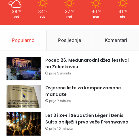
38
34
37
40
41
℃
℃
℃
℃
℃
pet
sub
ned
pon
uto
Popularno
Posljednje
Komentari
Počeo 26. Međunarodni džez festival
na Zelenkovcu
prije 5 minuta
Ovjerene liste za kompenzacione
mandate
prije 7 minuta
Let 3 i Z++ i Sébastien Léger i Denis
Sulta obilježili prvo veče Freshwavea
prije 10 minuta