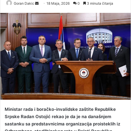
Goran Dakic
S
18 Maja, 2026
0
3 minuta čitanja
e
n
d
a
n
e
m
a
i
l
Ministar rada i boračko-invalidske zaštite Republike
Srpske Radan Ostojić rekao je da je na današnjem
sastanku sa predstavnicima organizacija proisteklih iz