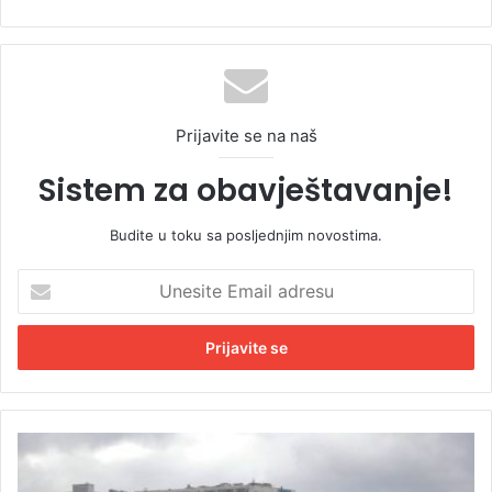
Prijavite se na naš
Sistem za obavještavanje!
Budite u toku sa posljednjim novostima.
U
n
e
s
i
t
e
E
P
m
r
a
e