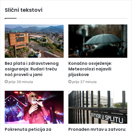
a
v
Slični tekstovi
o
a
s
u
u
D
p
r
r
n
u
i
g
š
j
u
u
o
Bez plata i zdravstvenog
Konačno osvježenje:
t
t
osiguranja: Rudari treću
Meteorolozi najavili
r
k
noć proveli u jami
pljuskove
o
r
prije 36 minuta
prije 37 minuta
s
i
u
o
K
j
i
e
s
z
e
i
l
v
j
e
Pokrenuta peticija za
Pronađen mrtav u zatvoru: