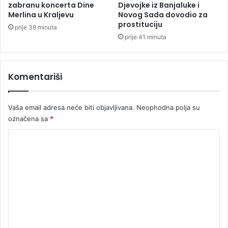
a
d
zabranu koncerta Dine
Djevojke iz Banjaluke i
k
Merlina u Kraljevu
Novog Sada dovodio za
e
prostituciju
u
t
prije 39 minuta
a
prije 41 minuta
l
j
e
Komentariši
Vaša email adresa neće biti objavljivana.
Neophodna polja su
označena sa
*
K
o
m
e
n
t