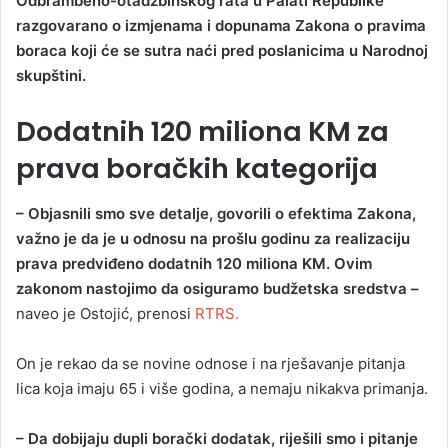
Odbrambeno-otadžbinskog rata u Palati Republike
razgovarano o izmjenama i dopunama Zakona o pravima
boraca koji će se sutra naći pred poslanicima u Narodnoj
skupštini.
Dodatnih 120 miliona KM za
prava boračkih kategorija
– Objasnili smo sve detalje, govorili o efektima Zakona,
važno je da je u odnosu na prošlu godinu za realizaciju
prava predviđeno dodatnih 120 miliona KM. Ovim
zakonom nastojimo da osiguramo budžetska sredstva –
naveo je Ostojić, prenosi
RTRS.
On je rekao da se novine odnose i na rješavanje pitanja
lica koja imaju 65 i više godina, a nemaju nikakva primanja.
– Da dobijaju dupli borački dodatak, riješili smo i pitanje