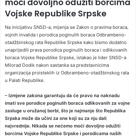
moći dovoljno odužiti borcima
Vojske Republike Srpske
Na inicijativu SNSD-a, mijenja se Zakon o pravima boraca,
vojnih invalida i porodica poginulih boraca Odbrambeno-
otadžbinskog rata Republike Srpske kako bismo dodatno
unaprijedili prava porodica poginulih boraca i odlikovanih
boraca Vojske Republike Srpske, istakao je lider SNSD-a
Milorad Dodik nakon sastanka sa predstavnicima
organizacija proisteklih iz Odbrambeno-otadžbinskog rata
u Palati Republike.
– Izmjene zakona garantuju da će pravo na naknadu
imati sve porodice poginulih boraca odlikovanih za vojne
zasluge u oružanoj borbi, što je najmanje što Republika
Srpska može da učini za one koji su za nju dali
najvrednije. Nikada se nećemo moći dovoljno odužiti
borcima Vojske Republike Srpske i porodicama naših