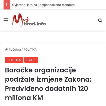
Let 3 i Z++ i Sébastien Léger i Denis Sulta obilježili prvo veče Freshwavea
Meni
P
Početna
/
POLITIKA
POLITIKA
TOP 1
Boračke organizacije
podržale izmjene Zakona:
Predviđeno dodatnih 120
miliona KM