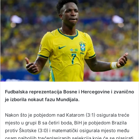
d
a
n
e
m
a
i
l
Fudbalska reprezentacija Bosne i Hercegovine i zvanično
je izborila nokaut fazu Mundijala.
Nakon što je pobjedom nad Katarom (3:1) osigurala treće
mjesto u grupi B sa četiri boda, BiH je pobjedom Brazila
protiv Škotske (3:0) i matematički osigurala mjesto među
osam najboljih trećeplasiranih selekcija koje će se plasirati