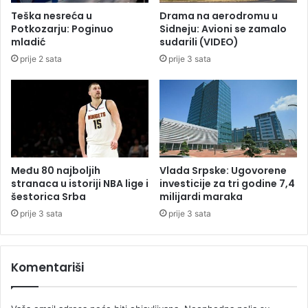
u
i
Teška nesreća u
Drama na aerodromu u
e
z
Potkozarju: Poginuo
Sidneju: Avioni se zamalo
l
m
mladić
sudarili (VIDEO)
u
o
prije 2 sata
prije 3 sata
:
l
"
o
I
g
z
a
r
n
u
a
š
k
e
o
Među 80 najboljih
Vlada Srpske: Ugovorene
v
n
stranaca u istoriji NBA lige i
investicije za tri godine 7,4
i
z
šestorica Srba
milijardi maraka
n
e
prije 3 sata
prije 3 sata
a
m
z
l
o
j
Komentariši
v
o
u
t
u
r