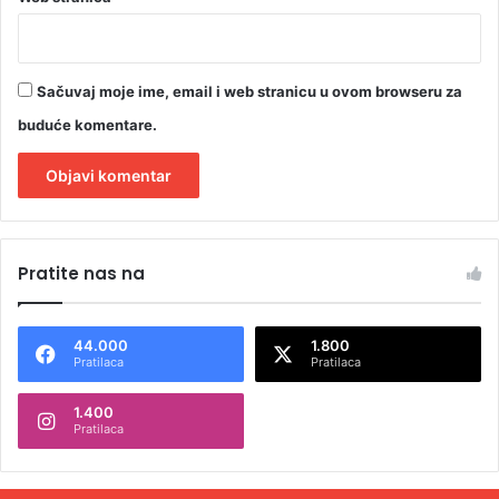
Sačuvaj moje ime, email i web stranicu u ovom browseru za
buduće komentare.
A
l
Pratite nas na
t
e
44.000
1.800
r
Pratilaca
Pratilaca
n
1.400
a
Pratilaca
t
i