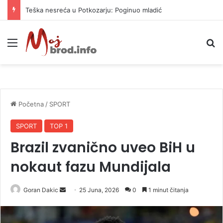
Vrućine ne prestaju: Danas i do 38 stepeni
Meni
P
Početna
/
SPORT
SPORT
TOP 1
Brazil zvanično uveo BiH u
nokaut fazu Mundijala
Goran Dakic
S
25 Juna, 2026
0
1 minut čitanja
e
n