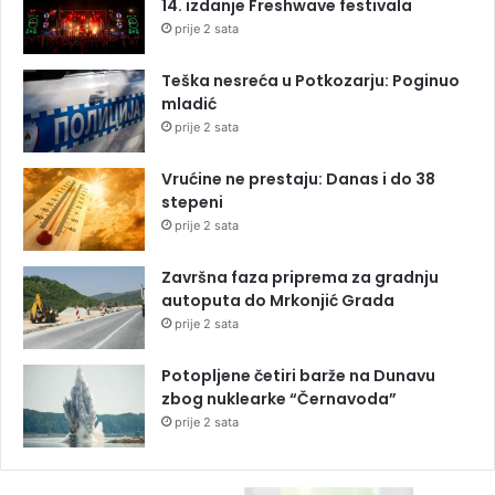
14. izdanje Freshwave festivala
prije 2 sata
Teška nesreća u Potkozarju: Poginuo
mladić
prije 2 sata
Vrućine ne prestaju: Danas i do 38
stepeni
prije 2 sata
Završna faza priprema za gradnju
autoputa do Mrkonjić Grada
prije 2 sata
Potopljene četiri barže na Dunavu
zbog nuklearke “Černavoda”
prije 2 sata