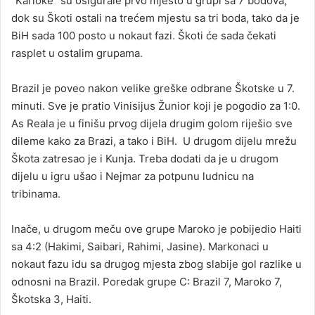
“Karioke“ su osigurale prvo mjesto u grupi sa 7 bodova,
dok su Škoti ostali na trećem mjestu sa tri boda, tako da je
BiH sada 100 posto u nokaut fazi. Škoti će sada čekati
rasplet u ostalim grupama.
Brazil je poveo nakon velike greške odbrane Škotske u 7.
minuti. Sve je pratio Vinisijus Žunior koji je pogodio za 1:0.
As Reala je u finišu prvog dijela drugim golom riješio sve
dileme kako za Brazi, a tako i BiH. U drugom dijelu mrežu
Škota zatresao je i Kunja. Treba dodati da je u drugom
dijelu u igru ušao i Nejmar za potpunu ludnicu na
tribinama.
Inače, u drugom meču ove grupe Maroko je pobijedio Haiti
sa 4:2 (Hakimi, Saibari, Rahimi, Jasine). Markonaci u
nokaut fazu idu sa drugog mjesta zbog slabije gol razlike u
odnosni na Brazil. Poredak grupe C: Brazil 7, Maroko 7,
Škotska 3, Haiti.