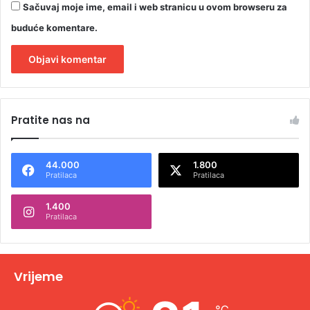
Sačuvaj moje ime, email i web stranicu u ovom browseru za
buduće komentare.
A
l
Pratite nas na
t
e
44.000
1.800
r
Pratilaca
Pratilaca
n
1.400
a
Pratilaca
t
i
v
Vrijeme
e