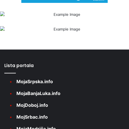
Lista portala
MojaSrpska.info
MojaBanjaLuka.info
MojDoboj.info
MojSrbac.info
MojaModriča.info