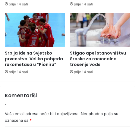
a
prije 14 sati
prije 14 sati
s
t
a
n
a
u
B
a
Srbija ide na Svjetsko
Stigao apel stanovništvu
n
prvenstvo: Velika pobjeda
Srpske za racionalno
j
rukometaša u “Pioniru”
trošenje vode
a
prije 14 sati
prije 14 sati
l
u
c
Komentariši
i
(
F
Vaša email adresa neće biti objavljivana.
Neophodna polja su
O
označena sa
*
T
O
K
)