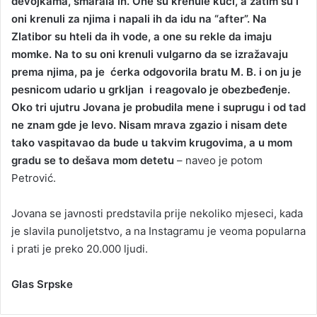
devojkama, smarala ih. One su krenule kući, a zatim su i
oni krenuli za njima i napali ih da idu na “after”. Na
Zlatibor su hteli da ih vode, a one su rekle da imaju
momke. Na to su oni krenuli vulgarno da se izražavaju
prema njima, pa je ćerka odgovorila bratu M. B. i on ju je
pesnicom udario u grkljan i reagovalo je obezbeđenje.
Oko tri ujutru Jovana je probudila mene i suprugu i od tad
ne znam gde je levo. Nisam mrava zgazio i nisam dete
tako vaspitavao da bude u takvim krugovima, a u mom
gradu se to dešava mom detetu
– naveo je potom
Petrović.
Jovana se javnosti predstavila prije nekoliko mjeseci, kada
je slavila punoljetstvo, a na Instagramu je veoma popularna
i prati je preko 20.000 ljudi.
Glas Srpske