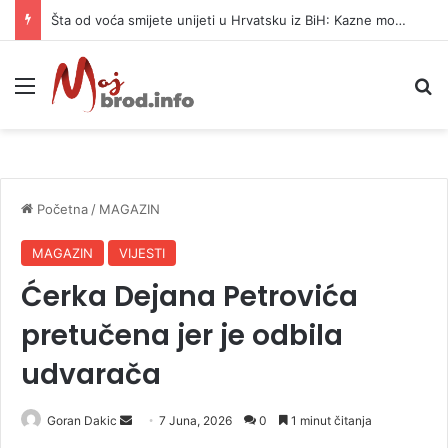
Službenica UIO BiH optužena da je prikrila 370.000 KM
Meni
P
Početna
/
MAGAZIN
MAGAZIN
VIJESTI
Ćerka Dejana Petrovića
pretučena jer je odbila
udvarača
Goran Dakic
S
7 Juna, 2026
0
1 minut čitanja
e