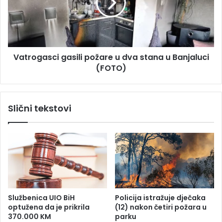
a
o
u
g
p
a
r
s
e
c
Vatrogasci gasili požare u dva stana u Banjaluci
v
i
r
(FOTO)
g
t
a
a
s
n
i
Slični tekstovi
j
l
u
i
k
p
v
o
a
ž
d
a
a
r
e
u
Službenica UIO BiH
Policija istražuje dječaka
d
optužena da je prikrila
(12) nakon četiri požara u
v
370.000 KM
parku