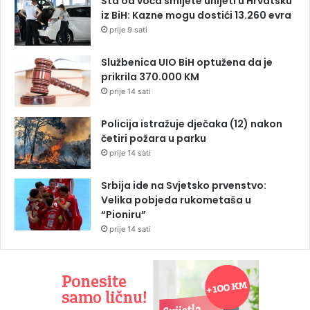
Šta od voća smijete unijeti u Hrvatsku
iz BiH: Kazne mogu dostići 13.260 evra
prije 9 sati
Službenica UIO BiH optužena da je
prikrila 370.000 KM
prije 14 sati
Policija istražuje dječaka (12) nakon
četiri požara u parku
prije 14 sati
Srbija ide na Svjetsko prvenstvo:
Velika pobjeda rukometaša u
“Pioniru”
prije 14 sati