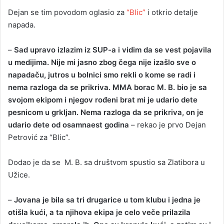
Dejan se tim povodom oglasio za
“Blic”
i otkrio detalje
napada.
–
Sad upravo izlazim iz SUP-a i vidim da se vest pojavila
u medijima. Nije mi jasno zbog čega nije izašlo sve o
napadaču, jutros u bolnici smo rekli o kome se radi i
nema razloga da se prikriva. MMA borac M. B. bio je sa
svojom ekipom i njegov rođeni brat mi je udario dete
pesnicom u grkljan. Nema razloga da se prikriva, on je
udario dete od osamnaest godina
– rekao je prvo Dejan
Petrović za “Blic”.
Dodao je da se M. B. sa društvom spustio sa Zlatibora u
Užice.
–
Jovana je bila sa tri drugarice u tom klubu i jedna je
otišla kući, a ta njihova ekipa je celo veče prilazila