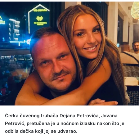
n
d
a
n
e
m
a
i
l
Ćerka čuvenog trubača Dejana Petrovića, Jovana
Petrović, pretučena je u noćnom izlasku nakon što je
odbila dečka koji joj se udvarao.