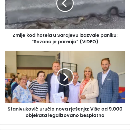
l
e
a
k
d
o
r
d
e
h
s
Zmije kod hotela u Sarajevu izazvale paniku:
o
u
"Sezona je parenja" (VIDEO)
t
e
l
S
a
t
u
a
S
n
a
i
r
v
a
u
j
k
e
o
v
Stanivuković uručio nova rješenja: Više od 9.000
v
u
objekata legalizovano besplatno
i
i
ć
z
u