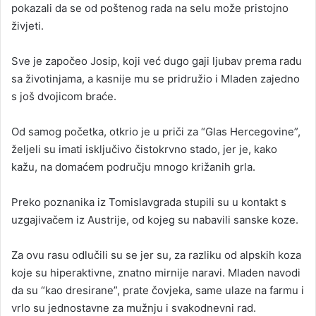
pokazali da se od poštenog rada na selu može pristojno
živjeti.
Sve je započeo Josip, koji već dugo gaji ljubav prema radu
sa životinjama, a kasnije mu se pridružio i Mladen zajedno
s još dvojicom braće.
Od samog početka, otkrio je u priči za “Glas Hercegovine”,
željeli su imati isključivo čistokrvno stado, jer je, kako
kažu, na domaćem području mnogo križanih grla.
Preko poznanika iz Tomislavgrada stupili su u kontakt s
uzgajivačem iz Austrije, od kojeg su nabavili sanske koze.
Za ovu rasu odlučili su se jer su, za razliku od alpskih koza
koje su hiperaktivne, znatno mirnije naravi. Mladen navodi
da su “kao dresirane”, prate čovjeka, same ulaze na farmu i
vrlo su jednostavne za mužnju i svakodnevni rad.