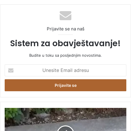
Prijavite se na naš
Sistem za obavještavanje!
Budite u toku sa posljednjim novostima.
U
n
e
s
i
t
e
E
Z
m
m
a
i
i
j