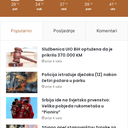
29
34
37
39
41
℃
℃
℃
℃
℃
pet
sub
ned
pon
uto
Popularno
Posljednje
Komentari
Službenica UIO BiH optužena da je
prikrila 370.000 KM
prije 4 sata
Policija istražuje dječaka (12) nakon
četiri požara u parku
prije 4 sata
Srbija ide na Svjetsko prvenstvo:
Velika pobjeda rukometaša u
“Pioniru”
prije 4 sata
Stigao apel stanovništvu Srpske za