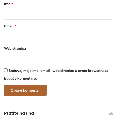
r
Ime
*
z
o
*
v
a
Email
*
n
o
b
e
s
Web stranica
p
l
a
t
Sačuvaj moje ime, email i web stranicu u ovom browseru za
n
buduće komentare.
o
A
l
Pratite nas na
t