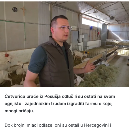
n
d
a
n
e
m
a
i
l
Četvorica braće iz Posušja odlučili su ostati na svom
ognjištu i zajedničkim trudom izgraditi farmu o kojoj
mnogi pričaju.
Dok brojni mladi odlaze, oni su ostali u Hercegovini i