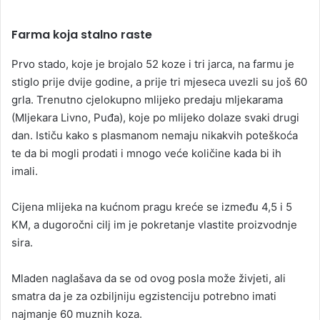
Farma koja stalno raste
Prvo stado, koje je brojalo 52 koze i tri jarca, na farmu je
stiglo prije dvije godine, a prije tri mjeseca uvezli su još 60
grla. Trenutno cjelokupno mlijeko predaju mljekarama
(Mljekara Livno, Puđa), koje po mlijeko dolaze svaki drugi
dan. Ističu kako s plasmanom nemaju nikakvih poteškoća
te da bi mogli prodati i mnogo veće količine kada bi ih
imali.
Cijena mlijeka na kućnom pragu kreće se između 4,5 i 5
KM, a dugoročni cilj im je pokretanje vlastite proizvodnje
sira.
Mladen naglašava da se od ovog posla može živjeti, ali
smatra da je za ozbiljniju egzistenciju potrebno imati
najmanje 60 muznih koza.