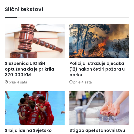
a
r
Slični tekstovi
z
u
v
č
a
i
l
o
e
n
p
o
a
v
n
a
i
r
Službenica UIO BiH
Policija istražuje dječaka
k
j
optužena da je prikrila
(12) nakon četiri požara u
u
e
370.000 KM
parku
:
š
prije 4 sata
prije 4 sata
"
e
S
n
e
j
z
a
o
:
n
V
a
i
j
š
Srbija ide na Svjetsko
Stigao apel stanovništvu