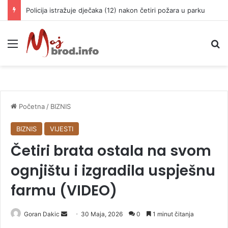
Policija istražuje dječaka (12) nakon četiri požara u parku
Meni
P
Početna
/
BIZNIS
BIZNIS
VIJESTI
Četiri brata ostala na svom
ognjištu i izgradila uspješnu
farmu (VIDEO)
Goran Dakic
S
30 Maja, 2026
0
1 minut čitanja
e