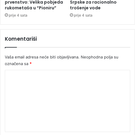
e
e
prvenstvo: Velika pobjeda
Srpske za racionalno
p
o
rukometaša u “Pioniru”
trošenje vode
a
d
prije 4 sata
prije 4 sata
r
9
e
.
n
0
Komentariši
j
0
a
0
"
o
Vaša email adresa neće biti objavljivana.
Neophodna polja su
(
b
V
označena sa
*
j
I
e
K
D
k
E
a
o
O
t
m
)
a
e
l
e
n
g
t
a
l
a
i