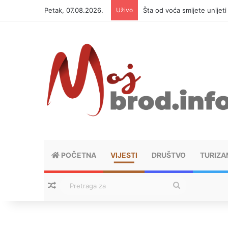
Petak, 07.08.2026.
Uživo
Šta od voća smijete unijet
POČETNA
VIJESTI
DRUŠTVO
TURIZA
Nasumični tekstovi
Pretraga
za