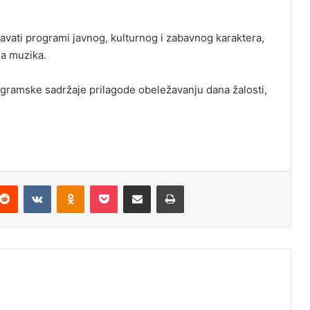
avati programi javnog, kulturnog i zabavnog karaktera,
na muzika.
rogramske sadržaje prilagode obeležavanju dana žalosti,
Reddit
VKontakte
Odnoklassniki
Pocket
Podijeli putem Emaila
Odštampaj