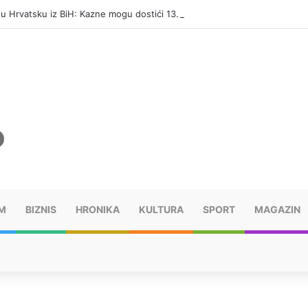
i u Hrvatsku iz BiH: Kazne mogu dostići 13.260 evra
M
BIZNIS
HRONIKA
KULTURA
SPORT
MAGAZIN