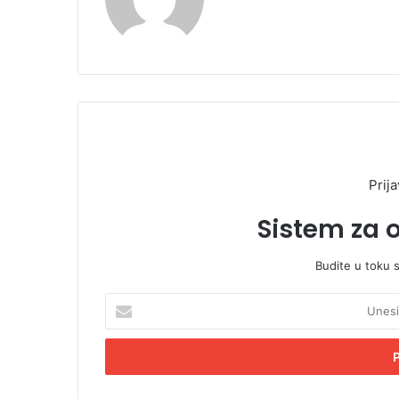
Prija
Sistem za 
Budite u toku 
U
n
e
s
i
t