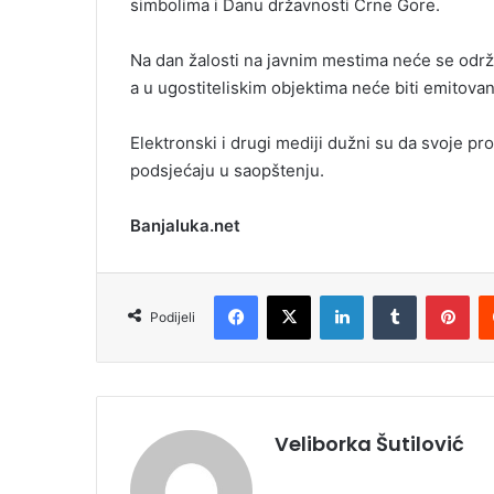
simbolima i Danu državnosti Crne Gore.
Na dan žalosti na javnim mestima neće se održ
a u ugostiteliskim objektima neće biti emitova
Elektronski i drugi mediji dužni su da svoje p
podsjećaju u saopštenju.
Banjaluka.net
Facebook
X
LinkedIn
Tumblr
Pinterest
Podijeli
Veliborka Šutilović