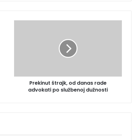
P
r
e
k
i
n
u
t
š
Prekinut štrajk, od danas rade
t
advokati po službenoj dužnosti
r
a
j
k
,
o
d
d