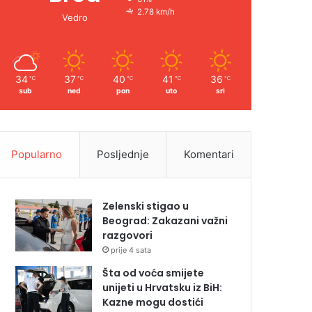
2.78 km/h
Vedro
34
37
40
41
36
℃
℃
℃
℃
℃
sub
ned
pon
uto
sri
Popularno
Posljednje
Komentari
Zelenski stigao u
Beograd: Zakazani važni
razgovori
prije 4 sata
Šta od voća smijete
unijeti u Hrvatsku iz BiH:
Kazne mogu dostići