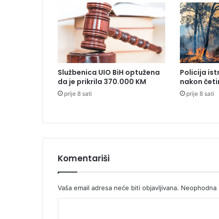
G
r
a
d
i
š
k
Službenica UIO BiH optužena
Policija is
e
da je prikrila 370.000 KM
nakon četi
,
prije 8 sati
prije 8 sati
p
e
t
o
r
o
p
Komentariši
o
v
r
Vaša email adresa neće biti objavljivana.
Neophodna p
i
K
j
e