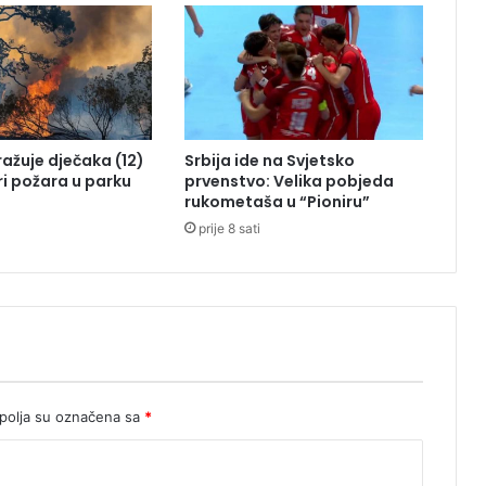
a
n
a
s
r
a
d
tražuje dječaka (12)
Srbija ide na Svjetsko
e
ri požara u parku
prvenstvo: Velika pobjeda
a
rukometaša u “Pioniru”
d
prije 8 sati
v
o
k
a
t
i
p
o
s
olja su označena sa
*
l
u
ž