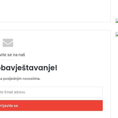
vite se na naš
obavještavanje!
sa posljednjim novostima.