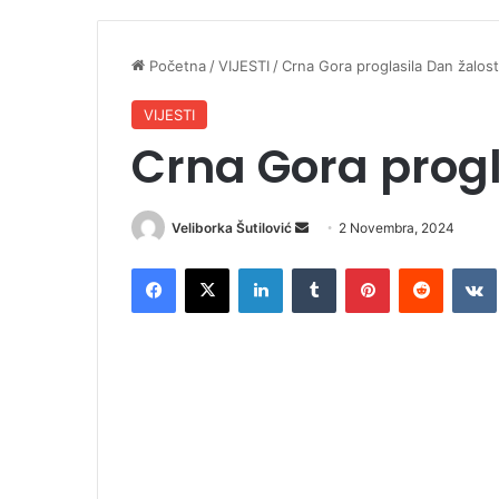
Početna
/
VIJESTI
/
Crna Gora proglasila Dan žalost
VIJESTI
Crna Gora progl
Veliborka Šutilović
S
2 Novembra, 2024
e
Facebook
X
LinkedIn
Tumblr
Pinterest
Reddit
VK
n
d
a
n
e
m
a
i
l