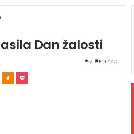
i
asila Dan žalosti
0
Prije minut
ontakte
Odnoklassniki
Pocket