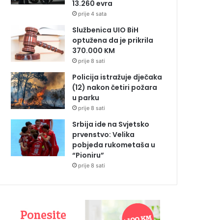
13.260 evra
prije 4 sata
Službenica UIO BiH
optužena da je prikrila
370.000 KM
prije 8 sati
Policija istražuje dječaka
(12) nakon četiri požara
u parku
prije 8 sati
Srbija ide na Svjetsko
prvenstvo: Velika
pobjeda rukometaša u
“Pioniru”
prije 8 sati