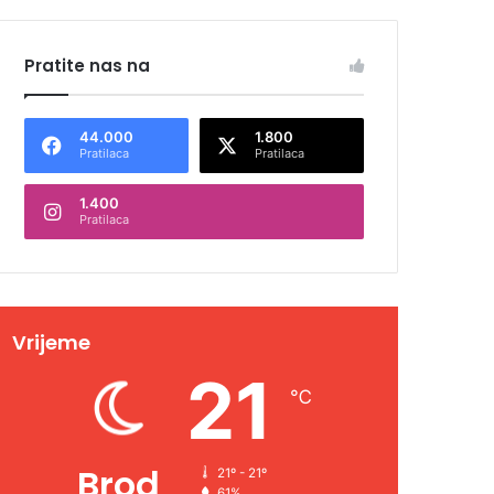
Pratite nas na
44.000
1.800
Pratilaca
Pratilaca
1.400
Pratilaca
Vrijeme
21
℃
Brod
21º - 21º
61%