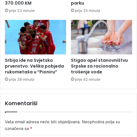
u
370.000 KM
parku
r
N
prije 33 minute
prije 35 minuta
e
o
"
v
N
o
o
m
v
S
i
a
S
d
a
u
Srbija ide na Svjetsko
Stigao apel stanovništvu
d
v
prvenstvo: Velika pobjeda
Srpske za racionalno
"
e
rukometaša u “Pioniru”
trošenje vode
o
prije 38 minuta
prije 42 minute
m
a
t
Komentariši
e
š
k
Vaša email adresa neće biti objavljivana.
Neophodna polja su
o
označena sa
*
,
j