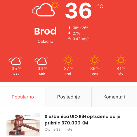
36
℃
:
Brod
36º - 26º
27%
3.42 km/h
Oblačno
35
34
37
39
41
℃
℃
℃
℃
℃
pet
sub
ned
pon
uto
Popularno
Posljednje
Komentari
Službenica UIO BiH optužena da je
prikrila 370.000 KM
prije 33 minute