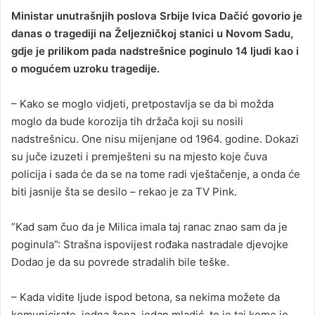
Ministar unutrašnjih poslova Srbije Ivica Dačić govorio je
danas o tragediji na Željezničkoj stanici u Novom Sadu,
gdje je prilikom pada nadstrešnice poginulo 14 ljudi kao i
o mogućem uzroku tragedije.
– Kako se moglo vidjeti, pretpostavlja se da bi možda
moglo da bude korozija tih držača koji su nosili
nadstrešnicu. One nisu mijenjane od 1964. godine. Dokazi
su juče izuzeti i premješteni su na mjesto koje čuva
policija i sada će da se na tome radi vještačenje, a onda će
biti jasnije šta se desilo – rekao je za TV Pink.
”Kad sam čuo da je Milica imala taj ranac znao sam da je
poginula”: Strašna ispovijest rođaka nastradale djevojke
Dodao je da su povrede stradalih bile teške.
– Kada vidite ljude ispod betona, sa nekima možete da
komunicirate, jedna žena, jedan mladić, to je taj kome je