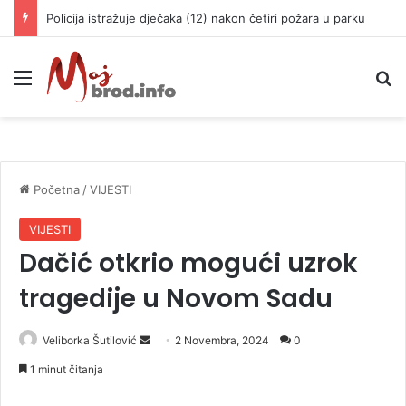
Policija istražuje dječaka (12) nakon četiri požara u parku
Meni
P
Početna
/
VIJESTI
VIJESTI
Dačić otkrio mogući uzrok
tragedije u Novom Sadu
Veliborka Šutilović
S
2 Novembra, 2024
0
e
1 minut čitanja
n
d