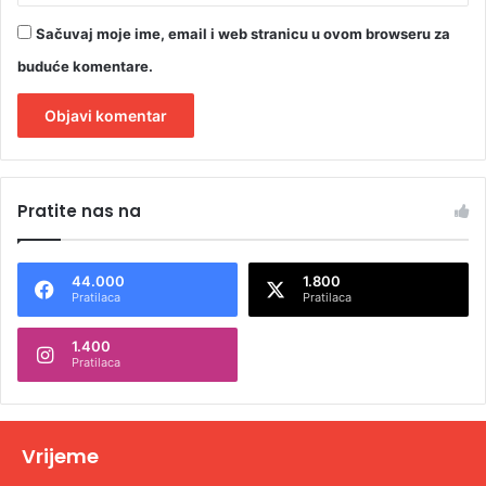
Sačuvaj moje ime, email i web stranicu u ovom browseru za
buduće komentare.
A
l
Pratite nas na
t
e
44.000
1.800
r
Pratilaca
Pratilaca
n
1.400
a
Pratilaca
t
i
v
Vrijeme
e