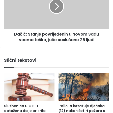
a
i
z
ć
a
:
š
S
t
t
i
a
t
Dačić: Stanje povrijeđenih u Novom Sadu
n
u
veoma teško, juče saslušano 26 ljudi
j
s
e
p
p
o
o
Slični tekstovi
m
v
e
r
n
i
i
j
k
e
a
đ
k
e
u
n
l
i
Službenica UIO BiH
Policija istražuje dječaka
t
h
optužena da je prikrila
(12) nakon četiri požara u
u