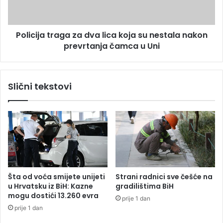
b
j
l
a
a
t
Policija traga za dva lica koja su nestala nakon
n
r
i
prevrtanja čamca u Uni
a
c
g
i
a
s
z
Slični tekstovi
l
a
i
d
k
v
e
a
s
l
t
i
r
c
a
a
v
k
Šta od voća smijete unijeti
Strani radnici sve češće na
e
o
u Hrvatsku iz BiH: Kazne
gradilištima BiH
i
j
mogu dostići 13.260 evra
prije 1 dan
u
a
prije 1 dan
ž
s
a
u