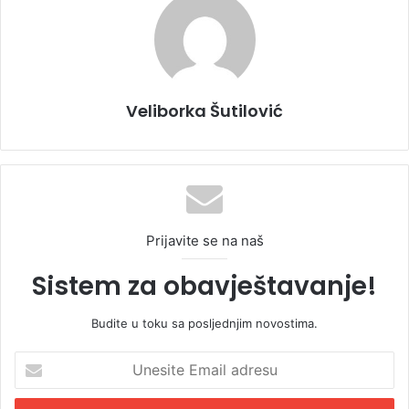
Veliborka Šutilović
Prijavite se na naš
Sistem za obavještavanje!
Budite u toku sa posljednjim novostima.
U
n
e