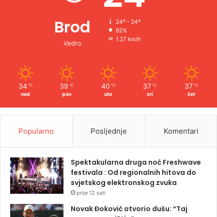
Brod
24º - 24º
62%
1.27 km/h
Vedro
34
39
40
37
37
℃
℃
℃
℃
℃
ned
pon
uto
sri
čet
Popularno
Posljednje
Komentari
Spektakularna druga noć Freshwave
festivala : Od regionalnih hitova do
svjetskog elektronskog zvuka
prije 12 sati
Novak Đoković otvorio dušu: “Taj