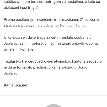
raščišćavanjem terena i potragom za nestalima, u koju su
uključeni i psi tragači.
Prema posljednjim zvaničnim informacijama, 21 osoba je
stradala u poplavama u Јablanici, Konjicu i Fojnici.
U Konjicu se i dalje traga za četiri nestale osobe, a u
Јablanici za njih petoro, čiji su nestanak prijavili rodbina,
prijatelji i komšije.
Tužilaštvo Hercegovačko-neretvanskog kantona saopštilo
je da je formiralo predmet o kamenolomu u Donjoj
Jablanici.
Banjaluka.net