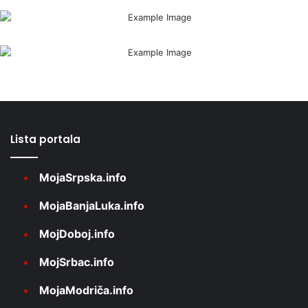
Lista portala
MojaSrpska.info
MojaBanjaLuka.info
MojDoboj.info
MojSrbac.info
MojaModriča.info