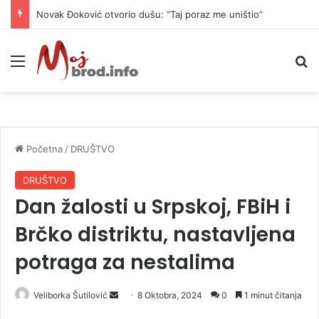
Novak Đoković otvorio dušu: “Taj poraz me uništio”
Meni
P
Početna
/
DRUŠTVO
DRUŠTVO
Dan žalosti u Srpskoj, FBiH i
Brčko distriktu, nastavljena
potraga za nestalima
Veliborka Šutilović
S
8 Oktobra, 2024
0
1 minut čitanja
e