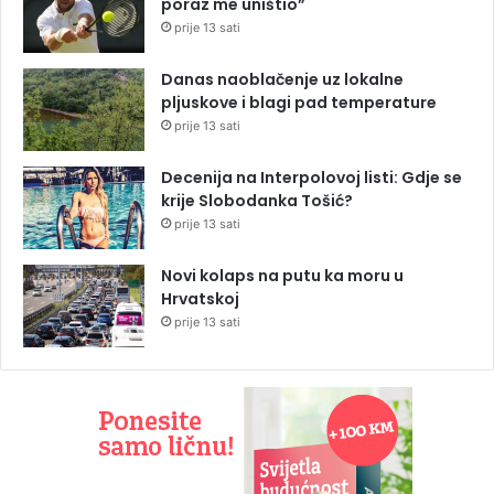
poraz me uništio”
prije 13 sati
Danas naoblačenje uz lokalne
pljuskove i blagi pad temperature
prije 13 sati
Decenija na Interpolovoj listi: Gdje se
krije Slobodanka Tošić?
prije 13 sati
Novi kolaps na putu ka moru u
Hrvatskoj
prije 13 sati