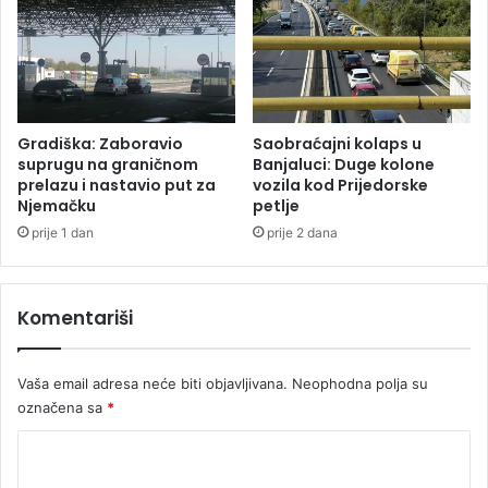
s
n
a
e
s
t
a
l
Gradiška: Zaboravio
Saobraćajni kolaps u
a
suprugu na graničnom
Banjaluci: Duge kolone
n
prelazu i nastavio put za
vozila kod Prijedorske
Njemačku
petlje
a
k
prije 1 dan
prije 2 dana
o
n
p
Komentariši
r
e
v
Vaša email adresa neće biti objavljivana.
Neophodna polja su
r
označena sa
*
t
a
K
n
o
j