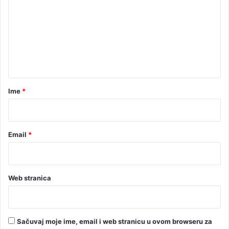
a
m
č
e
a
m
n
c
t
a
u
a
U
r
Ime
*
n
*
i
Email
*
Web stranica
Sačuvaj moje ime, email i web stranicu u ovom browseru za