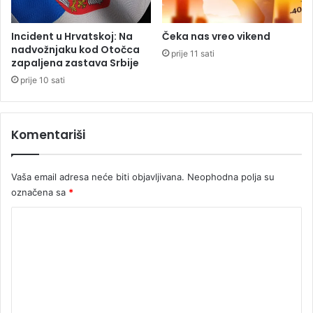
v
S
a
Incident u Hrvatskoj: Na
Čeka nas vreo vikend
r
nadvožnjaku kod Otočca
prije 11 sati
a
zapaljena zastava Srbije
j
prije 10 sati
e
v
a
Komentariši
i
z
b
Vaša email adresa neće biti objavljivana.
Neophodna polja su
e
označena sa
*
z
b
K
j
e
o
d
m
n
e
o
s
n
n