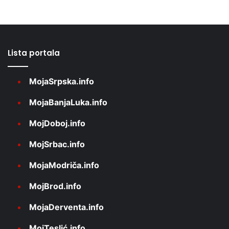
Lista portala
MojaSrpska.info
MojaBanjaLuka.info
MojDoboj.info
MojSrbac.info
MojaModriča.info
MojBrod.info
MojaDerventa.info
MojTeslić.info