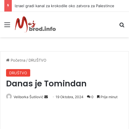
Izrael gradi kanal za krokodile oko zatvora za Palestince
Meni
P
Početna
/
DRUŠTVO
DRUŠTVO
Danas je Tomindan
Veliborka Šutilović
S
19 Oktobra, 2024
0
Prije minut
e
n
d
a