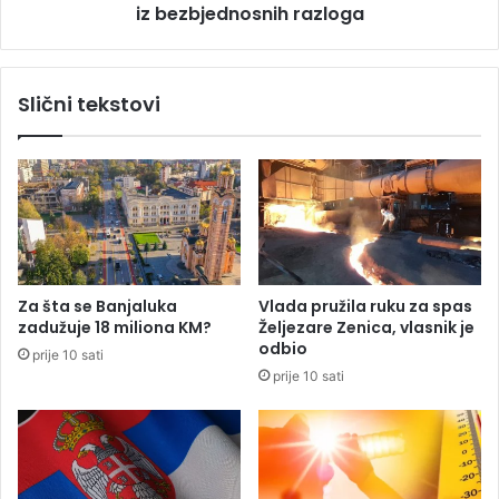
a
iz bezbjednosnih razloga
l
u
b
o
Slični tekstovi
t
k
a
z
a
o
m
e
č
Za šta se Banjaluka
Vlada pružila ruku za spas
e
zadužuje 18 miliona KM?
Željezare Zenica, vlasnik je
v
odbio
prije 10 sati
e
prije 10 sati
p
r
o
t
i