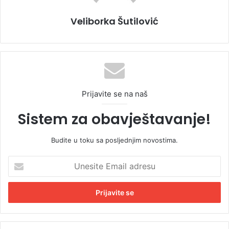
Veliborka Šutilović
Prijavite se na naš
Sistem za obavještavanje!
Budite u toku sa posljednjim novostima.
U
n
e
s
i
t
e