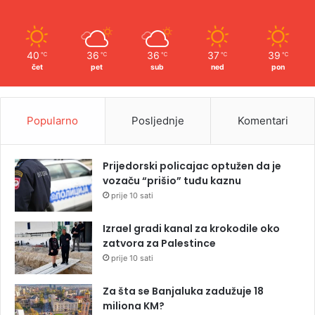
40
36
36
37
39
℃
℃
℃
℃
℃
čet
pet
sub
ned
pon
Popularno
Posljednje
Komentari
Prijedorski policajac optužen da je
vozaču “prišio” tuđu kaznu
prije 10 sati
Izrael gradi kanal za krokodile oko
zatvora za Palestince
prije 10 sati
Za šta se Banjaluka zadužuje 18
miliona KM?