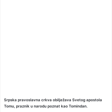
n
e
m
a
i
l
Srpska pravoslavna crkva obilježava Svetog apostola
Tomu, praznik u narodu poznat kao Tomindan.