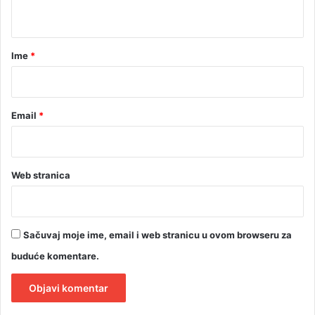
t
i
h
a
r
r
Ime
*
a
z
*
l
o
Email
*
g
a
Web stranica
Sačuvaj moje ime, email i web stranicu u ovom browseru za
buduće komentare.
A