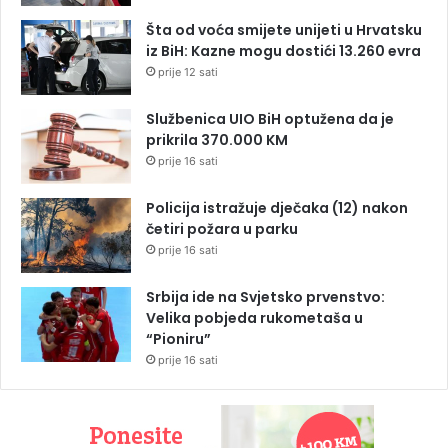
Šta od voća smijete unijeti u Hrvatsku
iz BiH: Kazne mogu dostići 13.260 evra
prije 12 sati
Službenica UIO BiH optužena da je
prikrila 370.000 KM
prije 16 sati
Policija istražuje dječaka (12) nakon
četiri požara u parku
prije 16 sati
Srbija ide na Svjetsko prvenstvo:
Velika pobjeda rukometaša u
“Pioniru”
prije 16 sati