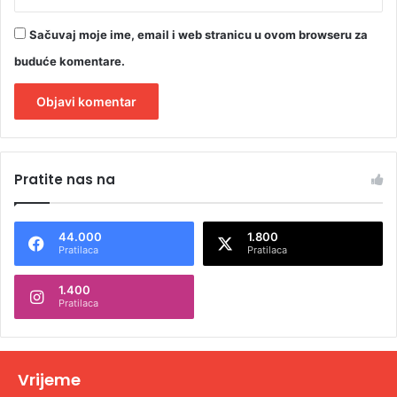
Sačuvaj moje ime, email i web stranicu u ovom browseru za
buduće komentare.
A
l
Pratite nas na
t
e
44.000
1.800
r
Pratilaca
Pratilaca
n
1.400
a
Pratilaca
t
i
v
Vrijeme