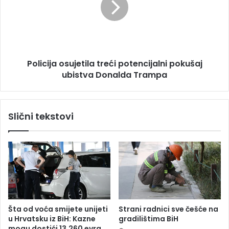
r
c
o
i
m
j
a
a
R
o
e
Policija osujetila treći potencijalni pokušaj
s
p
ubistva Donalda Trampa
u
u
j
b
e
l
t
Slični tekstovi
i
i
k
l
e
a
S
t
r
r
p
e
s
ć
k
i
e
p
Šta od voća smijete unijeti
Strani radnici sve češće na
J
o
u Hrvatsku iz BiH: Kazne
gradilištima BiH
e
t
mogu dostići 13.260 evra