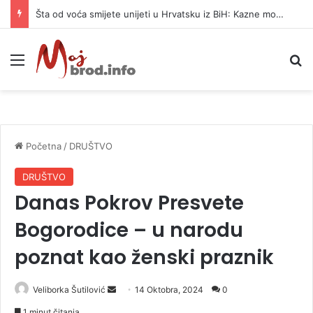
Šta od voća smijete unijeti u Hrvatsku iz BiH: Kazne mogu dostići 13.260 evra
Meni
P
Početna
/
DRUŠTVO
DRUŠTVO
Danas Pokrov Presvete
Bogorodice – u narodu
poznat kao ženski praznik
Veliborka Šutilović
S
14 Oktobra, 2024
0
e
1 minut čitanja