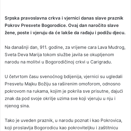
Srpska pravoslavna crkva i vjernici danas slave praznik
Pokrov Presvete Bogorodice. Ovaj dan naročito slave
žene, poste i vjeruju da će lakše da rađaju i podižu djecu.
Na današnji dan, 911. godine, za vrijeme cara Lava Mudrog,
Sveta Deva Marija tokom službe javila se okupljenom
narodu na molitvi u Bogorodičinoj crkvi u Carigradu.
U četvrtom času svenoćnog bdijenija, vjernici su ugledali
Presvetu Majku Božiju sa raširenim omoforom, odnosno
pokrovom na rukama, kojim je pokrila sve prisutne, dajući
znak da pod svoje okrilje uzima sve koji vjeruju u nju i
njenog sina.
Tako je uveden praznik, u narodu poznat i kao Pokrovica,
koji proslavlja Bogorodicu kao pokroviteljku i zaštitnicu