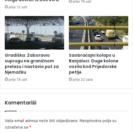
prije 16 sati
l
e
prije 12 sati
e
n
n
c
a
i
L
j
e
a
k
l
i
n
ć
i
Gradiška: Zaboravio
Saobraćajni kolaps u
p
p
suprugu na graničnom
Banjaluci: Duge kolone
o
o
prelazu i nastavio put za
vozila kod Prijedorske
d
Njemačku
petlje
k
n
u
prije 18 sati
prije 22 sata
i
š
j
a
e
j
Komentariši
l
u
a
b
o
i
Vaša email adresa neće biti objavljivana.
Neophodna polja su
s
s
označena sa
*
t
t