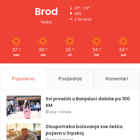
Brod
37º - 23º
28%
2.34 km/h
Vedro
37
39
35
34
34
℃
℃
℃
℃
℃
pon
uto
sri
čet
pet
Popularno
Posljednje
Komentari
Svi prvačići u Banjaluci dobiće po 100
KM
prije 1 minuta
Zloupotreba bolovanja sve češća
pojava u Srpskoj
prije 21 minuta