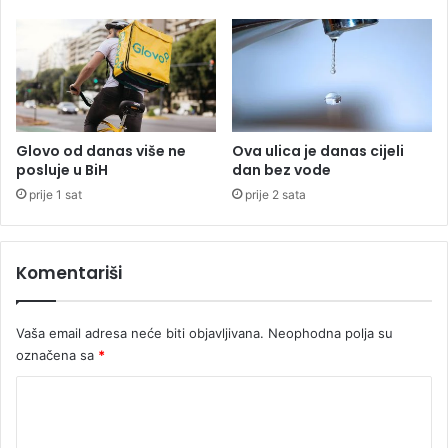
r
e
i
r
s
i
a
s
o
p
b
a
r
o
Glovo od danas više ne
Ova ulica je danas cijeli
a
v
posluje u BiH
dan bez vode
ć
e
prije 1 sat
prije 2 sata
a
ć
j
u
n
2
e
.
Komentariši
t
k
r
o
a
l
Vaša email adresa neće biti objavljivana.
Neophodna polja su
k
u
označena sa
*
e
K
o