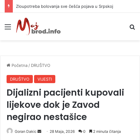
Zašto toliko ljudi želi raditi u Lidlu?
Meni
P
Početna
/
DRUŠTVO
DRUŠTVO
VIJESTI
Dijalizni pacijenti kupovali
lijekove dok je Zavod
negirao nestašice
Goran Dakic
S
28 Maja, 2026
0
2 minuta čitanja
e