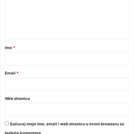
m
e
n
t
a
r
Ime
*
*
Email
*
Web stranica
Sačuvaj moje ime, email i web stranicu u ovom browseru za
buduće komentare.