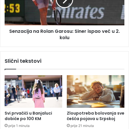
i
a
m
c
o
i
s
j
t
a
m
Senzacija na Rolan Garosu: Siner ispao već u 2.
n
o
kolu
a
g
R
a
o
o
l
Slični tekstovi
b
a
i
n
d
G
o
a
b
r
i
o
t
s
i
u
č
:
Svi prvačići u Banjaluci
Zloupotreba bolovanja sve
e
S
dobiće po 100 KM
češća pojava u Srpskoj
t
i
prije 1 minuta
prije 21 minuta
i
n