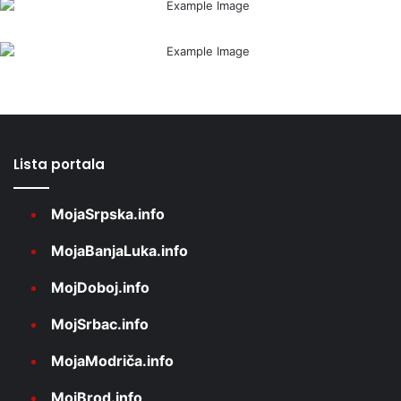
Lista portala
MojaSrpska.info
MojaBanjaLuka.info
MojDoboj.info
MojSrbac.info
MojaModriča.info
MojBrod.info