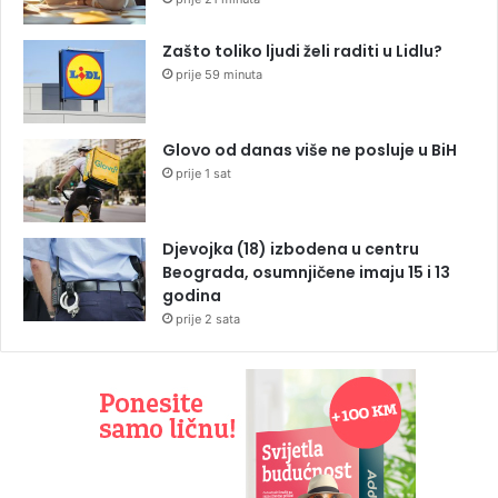
Zašto toliko ljudi želi raditi u Lidlu?
prije 59 minuta
Glovo od danas više ne posluje u BiH
prije 1 sat
Djevojka (18) izbodena u centru
Beograda, osumnjičene imaju 15 i 13
godina
prije 2 sata