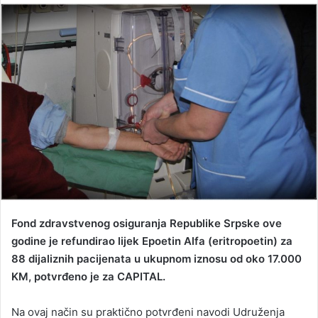
n
d
a
n
e
m
a
i
l
Fond zdravstvenog osiguranja Republike Srpske ove
godine je refundirao lijek Epoetin Alfa (eritropoetin) za
88 dijaliznih pacijenata u ukupnom iznosu od oko 17.000
KM, potvrđeno je za CAPITAL.
Na ovaj način su praktično potvrđeni navodi Udruženja