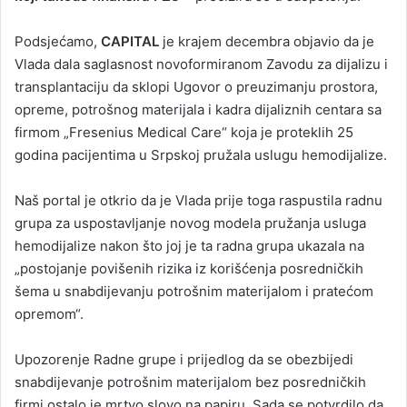
Podsjećamo,
CAPITAL
je krajem decembra objavio da je
Vlada dala saglasnost novoformiranom Zavodu za dijalizu i
transplantaciju da sklopi Ugovor o preuzimanju prostora,
opreme, potrošnog materijala i kadra dijaliznih centara sa
firmom „Fresenius Medical Care“ koja je proteklih 25
godina pacijentima u Srpskoj pružala uslugu hemodijalize.
Naš portal je otkrio da je Vlada prije toga raspustila radnu
grupa za uspostavljanje novog modela pružanja usluga
hemodijalize nakon što joj je ta radna grupa ukazala na
„postojanje povišenih rizika iz korišćenja posredničkih
šema u snabdijevanju potrošnim materijalom i pratećom
opremom“.
Upozorenje Radne grupe i prijedlog da se obezbijedi
snabdijevanje potrošnim materijalom bez posredničkih
firmi ostalo je mrtvo slovo na papiru. Sada se potvrdilo da