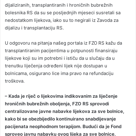
dijaliziranih, transplantiranih i hroničnih bubrežnih
bolesnika RS da su se posljednjih mjeseci susretali sa
nedostatkom lijekova, iako su to negirali iz Zavoda za
dijalizu i transplantaciju RS.
U odgovoru na pitanja našeg portala iz FZO RS kažu da
transplantiranim pacijentima u potpunosti finansiraju
lijekove koji su im potrebni i ističu da u slučaju da u
trenutku liječenja određeni lijek nije dostupan u
bolnicama, osigurano lice ima pravo na refundaciju
troškova.
– Kada je riječ o lijekovima indikovanim za liječenje
hroničnih bubrežnih oboljenja, FZO RS sprovodi
centralizovane javne nabavke lijekova za sve bolnice,
kako bi se obezbijedilo kontinuirano snabdijevanje
pacijenata neophodnom terapijom. Budući da je Fond
sproveo javnu nabavku ovog lijeka za sve bolnice,