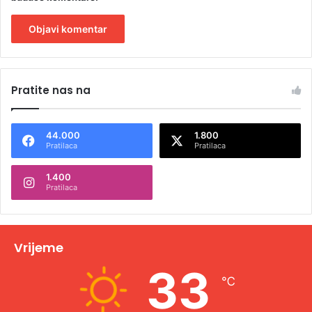
A
l
Pratite nas na
t
e
44.000
1.800
r
Pratilaca
Pratilaca
n
1.400
a
Pratilaca
t
i
v
Vrijeme
e
33
℃
: