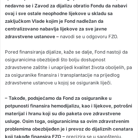
nedavno se i Zavod za dijalizu obratio Fondu da nabavi
ovaj i sve ostale neophodne lijekove u skladu sa
zaključkom Vlade kojim je Fond nadležan da
centralizovano nabavlja lijekove za sve javne
zdravstvene ustanove –
navodi se u odgovoru FZO.
Pored finansiranja dijalize, kaže se dalje, Fond nastoji da
osiguranicima obezbijedi što bolju dostupnost
zdravstvene zaštite i unaprijedi kvalitet života oboljelih, pa
za osiguranike finansira i transplantacije na prijedlog
zdravstvene ustanove u kojoj se osiguranik liječi.
– Takođe, podsjećamo da Fond za osiguranike u
potpunosti finansira hemodijalizu, kao i lijekove, potrošni
materijal i hranu koji su dio paketa ove zdravstvene
usluge. Osim toga, osiguranicima sa ovim zdravstvenim
problemima obezbijeđen je i prevoz do dijaliznih cenatara
koji takođe finansira FZO –
precizira se u saopštenju.