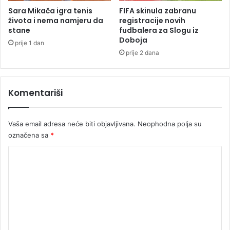
n
Sara Mikača igra tenis
FIFA skinula zabranu
o
života i nema namjeru da
registracije novih
m
stane
fudbalera za Slogu iz
Doboja
v
prije 1 dan
a
prije 2 dana
z
d
u
Komentariši
h
u
i
Vaša email adresa neće biti objavljivana.
Neophodna polja su
m
označena sa
*
a
p
K
o
o
g
u
m
b
e
a
n
n
u