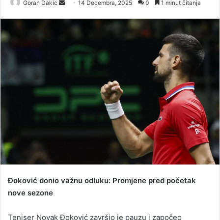
Goran Dakic
S
14 Decembra, 2025
0
1 minut čitanja
e
n
d
a
n
e
m
a
i
l
Đoković donio važnu odluku: Promjene pred početak
nove sezone
Teniser Novak Đoković završio je pauzu i započeo