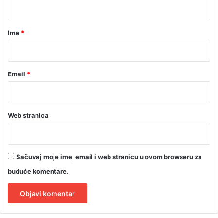
t
t
i
a
c
r
Ime
*
a
*
j
Email
*
Web stranica
Sačuvaj moje ime, email i web stranicu u ovom browseru za
buduće komentare.
A