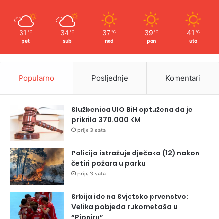
31
34
37
39
41
℃
℃
℃
℃
℃
pet
sub
ned
pon
uto
Popularno
Posljednje
Komentari
Službenica UIO BiH optužena da je
prikrila 370.000 KM
prije 3 sata
Policija istražuje dječaka (12) nakon
četiri požara u parku
prije 3 sata
Srbija ide na Svjetsko prvenstvo:
Velika pobjeda rukometaša u
“Pioniru”