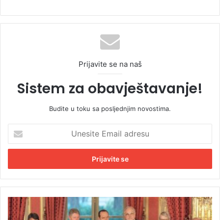
Prijavite se na naš
Sistem za obavještavanje!
Budite u toku sa posljednjim novostima.
U
n
e
s
i
t
e
E
N
m
a