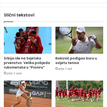
i
o
z
n
l
Slični tekstovi
s
a
k
g
o
a
g
n
s
j
p
e
o
g
r
r
a
a
Srbija ide na Svjetsko
Đoković podigao buru u
z
đ
prvenstvo: Velika pobjeda
svijetu tenisa
u
a
rukometaša u “Pioniru”
prije 7 sati
m
n
prije 3 sata
a
a
z
a
g
a
đ
e