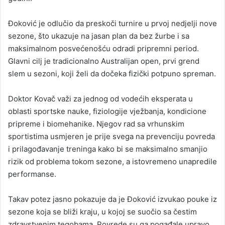
Đoković je odlučio da preskoči turnire u prvoj nedjelji nove
sezone, što ukazuje na jasan plan da bez žurbe i sa
maksimalnom posvećenošću odradi pripremni period.
Glavni cilj je tradicionalno Australijan open, prvi grend
slem u sezoni, koji želi da dočeka fizički potpuno spreman.
Doktor Kovač važi za jednog od vodećih eksperata u
oblasti sportske nauke, fiziologije vježbanja, kondicione
pripreme i biomehanike. Njegov rad sa vrhunskim
sportistima usmjeren je prije svega na prevenciju povreda
i prilagođavanje treninga kako bi se maksimalno smanjio
rizik od problema tokom sezone, a istovremeno unapredile
performanse.
Takav potez jasno pokazuje da je Đoković izvukao pouke iz
sezone koja se bliži kraju, u kojoj se suočio sa čestim
zdravstvenim tegobama. Povrede su ga pogađale upravo