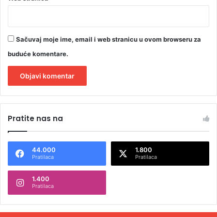
Sačuvaj moje ime, email i web stranicu u ovom browseru za
buduće komentare.
A
l
Pratite nas na
t
e
44.000
1.800
r
Pratilaca
Pratilaca
n
1.400
a
Pratilaca
t
i