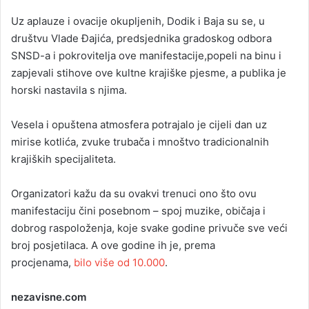
Uz aplauze i ovacije okupljenih, Dodik i Baja su se, u
društvu Vlade Đajića, predsjednika gradoskog odbora
SNSD-a i pokrovitelja ove manifestacije,popeli na binu i
zapjevali stihove ove kultne krajiške pjesme, a publika je
horski nastavila s njima.
Vesela i opuštena atmosfera potrajalo je cijeli dan uz
mirise kotlića, zvuke trubača i mnoštvo tradicionalnih
krajiških specijaliteta.
Organizatori kažu da su ovakvi trenuci ono što ovu
manifestaciju čini posebnom – spoj muzike, običaja i
dobrog raspoloženja, koje svake godine privuče sve veći
broj posjetilaca. A ove godine ih je, prema
procjenama,
bilo više od 10.000
.
nezavisne.com