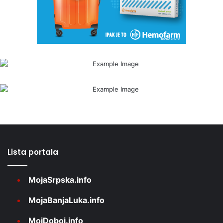
Lista portala
MojaSrpska.info
MojaBanjaLuka.info
MojDoboj.info