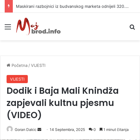
Maskirani razbojnici iz budvanskog marketa odnijeli 320.000 evra
Meni
P
Početna
/
VIJESTI
VIJESTI
Dodik i Baja Mali Knindža
zapjevali kultnu pjesmu
(VIDEO)
Goran Dakic
S
14 Septembra, 2025
0
1 minut čitanja
e