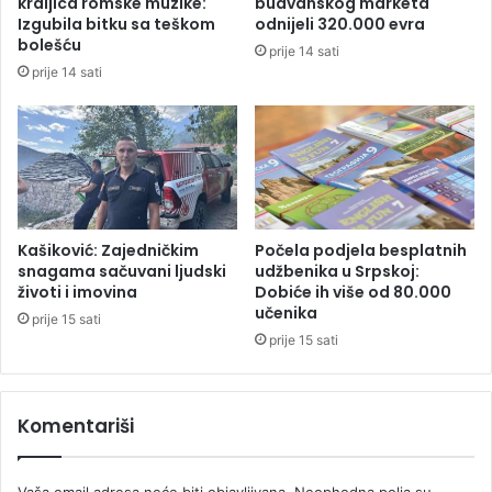
kraljica romske muzike:
budvanskog marketa
K
o
Izgubila bitku sa teškom
odnijeli 320.000 evra
C
s
bolešću
prije 14 sati
v
prije 14 sati
o
j
i
l
i
b
r
o
Kašiković: Zajedničkim
Počela podjela besplatnih
snagama sačuvani ljudski
udžbenika u Srpskoj:
n
životi i imovina
Dobiće ih više od 80.000
z
učenika
u
prije 15 sati
prije 15 sati
Komentariši
Vaša email adresa neće biti objavljivana.
Neophodna polja su