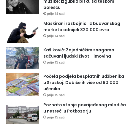
muzike: Izgubila bitku sa teškom
bolešću
prije 14 sati
Maskirani razbojnici iz budvanskog
marketa odnijeli 320.000 evra
prije 14 sati
Kašiković: Zajedničkim snagama
sačuvani ljudski životi i imovina
prije 15 sati
Počela podjela besplatnih udžbenika
u Srpskoj: Dobiće ih više od 80.000
učenika
prije 15 sati
Poznato stanje povrijeđenog mladića
u nesreći u Potkozarju
prije 15 sati