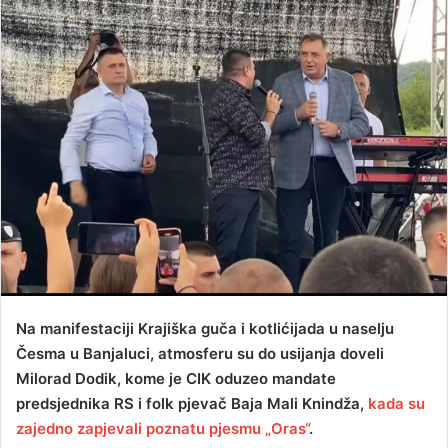
n
d
a
n
e
m
a
i
l
Na manifestaciji Krajiška guča i kotlićijada u naselju
Česma u Banjaluci, atmosferu su do usijanja doveli
Milorad Dodik, kome je CIK oduzeo mandate
predsjednika RS i folk pjevač Baja Mali Knindža,
kada su
zajedno zapjevali poznatu pjesmu „Oras“
.