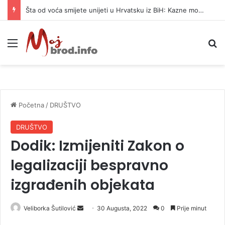
Šta od voća smijete unijeti u Hrvatsku iz BiH: Kazne mogu dostići 13.260 evra
Meni
P
Početna
/
DRUŠTVO
DRUŠTVO
Dodik: Izmijeniti Zakon o
legalizaciji bespravno
izgrađenih objekata
Veliborka Šutilović
S
30 Augusta, 2022
0
Prije minut
e