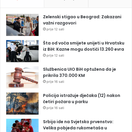
Zelenski stigao u Beograd: Zakazani
važni razgovori
prije 12 sati
Šta od voća smijete unijeti u Hrvatsku
iz BiH: Kazne mogu dostići 13.260 evra
prije 12 sati
Službenica UIO BiH optužena da je
prikrila 370.000 KM
prije 16 sati
Policija istražuje dječaka (12) nakon
četiri požara u parku
prije 16 sati
Srbija ide na Svjetsko prvenstvo:
Velika pobjeda rukometaša u