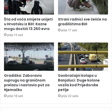
i
i
t
s
u
r
ž
Šta od voća smijete unijeti
Strani radnici sve češće na
e
i
u Hrvatsku iz BiH: Kazne
gradilištima BiH
d
o
mogu dostići 13.260 evra
prije 17 sati
n
c
prije 12 sati
j
u
o
:
š
O
k
s
o
t
l
r
c
o
i
g
Gradiška: Zaboravio
Saobraćajni kolaps u
m
a
suprugu na graničnom
Banjaluci: Duge kolone
a
m
prelazu i nastavio put za
vozila kod Prijedorske
Njemačku
petlje
i
o
prije 18 sati
prije 22 sata
d
o
h