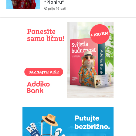
“Pioniru”
prije 16 sati