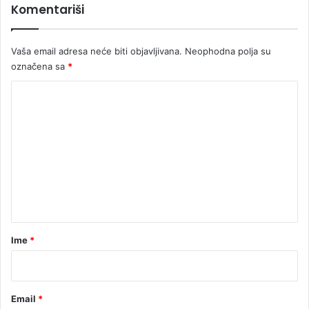
Komentariši
p
o
p
Vaša email adresa neće biti objavljivana.
Neophodna polja su
u
označena sa
*
š
k
K
u
o
,
u
m
b
e
i
ć
n
u
t
g
a
a
r
Ime
*
*
Email
*