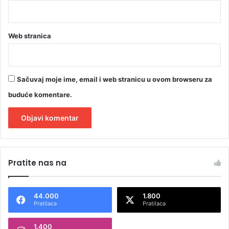
Web stranica
Sačuvaj moje ime, email i web stranicu u ovom browseru za
buduće komentare.
A
l
Pratite nas na
t
e
44.000
1.800
r
Pratilaca
Pratilaca
n
1.400
a