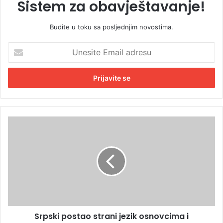
Sistem za obavještavanje!
Budite u toku sa posljednjim novostima.
U
n
e
s
i
t
e
E
S
m
r
a
p
i
s
l
k
a
i
d
p
r
o
e
s
s
Srpski postao strani jezik osnovcima i
t