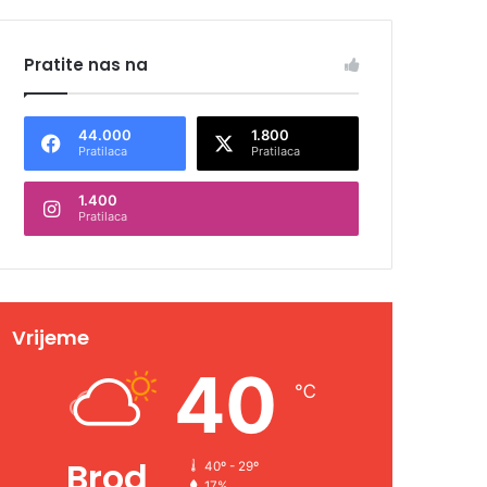
Pratite nas na
44.000
1.800
Pratilaca
Pratilaca
1.400
Pratilaca
Vrijeme
40
℃
Brod
40º - 29º
17%