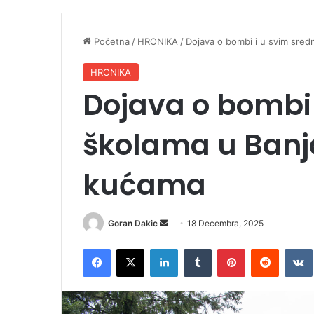
Početna
/
HRONIKA
/
Dojava o bombi i u svim sredn
HRONIKA
Dojava o bombi 
školama u Banja
kućama
Goran Dakic
S
18 Decembra, 2025
e
Facebook
X
LinkedIn
Tumblr
Pinterest
Reddit
VK
n
d
a
n