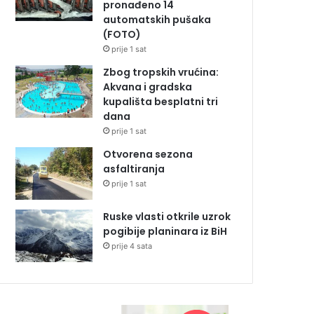
pronađeno 14
automatskih pušaka
(FOTO)
prije 1 sat
Zbog tropskih vrućina:
Akvana i gradska
kupališta besplatni tri
dana
prije 1 sat
Otvorena sezona
asfaltiranja
prije 1 sat
Ruske vlasti otkrile uzrok
pogibije planinara iz BiH
prije 4 sata