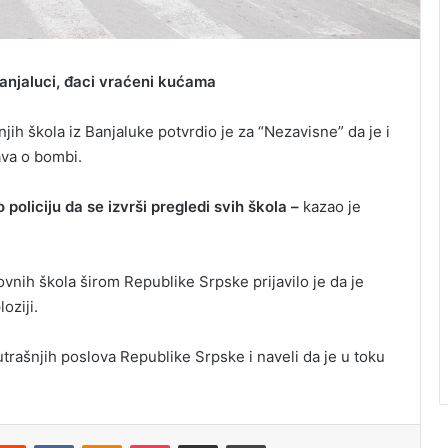
anjaluci, đaci vraćeni kućama
jih škola iz Banjaluke potvrdio je za “Nezavisne” da je i
ava o bombi.
policiju da se izvrši pregledi svih škola –
kazao je
nih škola širom Republike Srpske prijavilo je da je
oziji.
trašnjih poslova Republike Srpske i naveli da je u toku
Reddit
VKontakte
Odnoklassniki
Pocket
Podijeli putem Emaila
Odštampaj