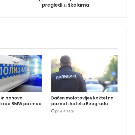
pregledi u školama
U
t
o
k
u
p
r
o
t
i
v
d
i
v
e
nin ponovo
Bačen molotovljev koktel na
r
Ukrao BMW pa imao
poznati hotel u Beogradu
z
prije 4 sata
i
o
n
i