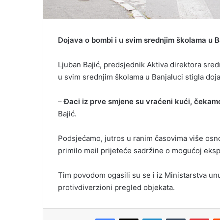
Dojava o bombi i u svim srednjim školama u B
Ljuban Bajić, predsjednik Aktiva direktora sredn
u svim srednjim školama u Banjaluci stigla doj
–
Ðaci iz prve smjene su vraćeni kući, čekamo 
Bajić.
Podsjećamo, jutros u ranim časovima više osnov
primilo meil prijeteće sadržine o mogućoj ekspl
Tim povodom ogasili su se i iz Ministarstva unu
protivdiverzioni pregled objekata.
Facebook
X
LinkedIn
Tumblr
Pinterest