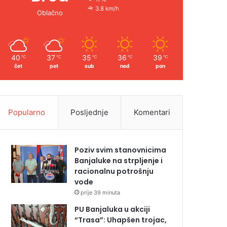
3.8 km/h
Oblačno
40
37
35
36
39
℃
℃
℃
℃
℃
čet
pet
sub
ned
pon
Popularno
Posljednje
Komentari
Poziv svim stanovnicima
Banjaluke na strpljenje i
racionalnu potrošnju
vode
prije 39 minuta
PU Banjaluka u akciji
“Trasa”: Uhapšen trojac,