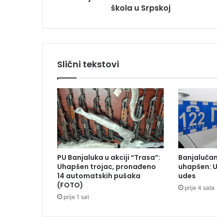
škola u Srpskoj
b
i
u
v
i
š
Slični tekstovi
e
o
s
n
o
v
n
i
h
PU Banjaluka u akciji “Trasa”:
Banjaluča
š
Uhapšen trojac, pronađeno
uhapšen: 
k
14 automatskih pušaka
udes
o
(FOTO)
prije 4 sata
l
prije 1 sat
a
u