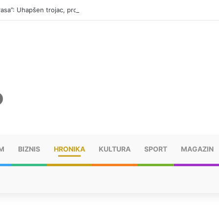
“Trasa”: Uhapšen trojac, pronađeno 14 automatskih pušaka (FOTO)
M
BIZNIS
HRONIKA
KULTURA
SPORT
MAGAZIN