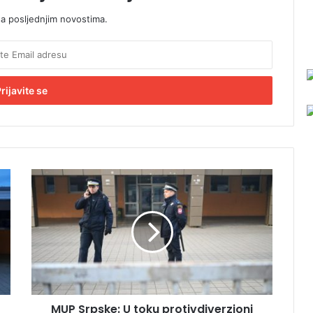
sa posljednjim novostima.
M
U
P
S
r
p
s
k
e
MUP Srpske: U toku protivdiverzioni
: