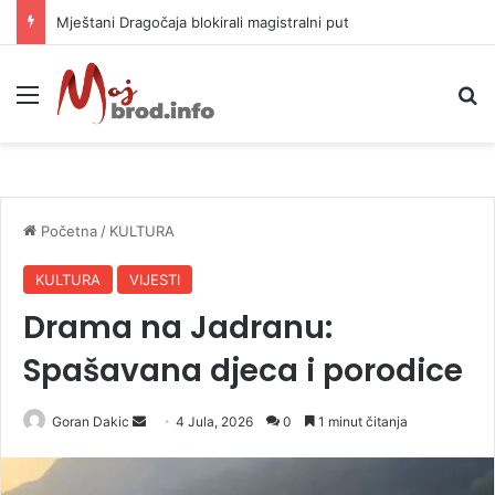
Helikopter ponovo gasi vatru u selima kod Trebinja
Meni
P
Početna
/
KULTURA
KULTURA
VIJESTI
Drama na Jadranu:
Spašavana djeca i porodice
Goran Dakic
S
4 Jula, 2026
0
1 minut čitanja
e
n