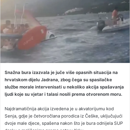
d
a
n
e
m
a
i
l
Snažna bura izazvala je juče više opasnih situacija na
hrvatskom dijelu Jadrana, zbog čega su spasilačke
službe morale intervenisati u nekoliko akcija spašavanja
ljudi koje su vjetar i talasi nosili prema otvorenom moru.
Najdramatičnija akcija izvedena je u akvatorijumu kod
Senja, gdje je četvoročlana porodica iz Češke, uključujući
dvoje male djece, spašena nakon što je bura odnijela SUP