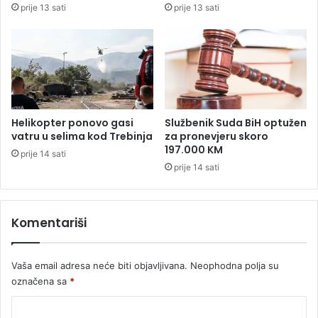
prije 13 sati
prije 13 sati
a
d
o
č
e
k
u
f
Helikopter ponovo gasi
Službenik Suda BiH optužen
u
vatru u selima kod Trebinja
za pronevjeru skoro
d
197.000 KM
prije 14 sati
b
prije 14 sati
a
l
e
Komentariši
r
a
H
Vaša email adresa neće biti objavljivana.
Neophodna polja su
r
v
označena sa
*
a
K
t