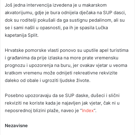
Još jedna intervencija izvedena je u makarskom
akvatorijumu, gdje je bura odnijela dječaka na SUP dasci,
dok su roditelji pokušali da ga sustignu pedalinom, ali su
se i sami našli u opasnosti, pa ih je spasila Lučka
kapetanija Split.
Hrvatske pomorske vlasti ponovo su uputile apel turistima
i građanima da prije izlaska na more prate vremensku
prognozu i upozorenja na buru, jer ovakav vjetar u veoma
kratkom vremenu može odnijeti rekreativne rekvizite
daleko od obale i ugroziti ljudske živote.
Posebno upozoravaju da se SUP daske, dušeci i slični
rekviziti ne koriste kada je najavljen jak vjetar, čak ni u
neposrednoj blizini plaže, naveo je “
Index
“.
Nezavisne