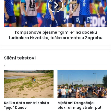
t
p
i
s
6
o
-
n
g
o
o
v
Tompsonove pjesme "grmile" na dočeku
d
e
i
fudbalera Hrvatske, teška sramota u Zagrebu
p
š
j
n
e
j
s
Slični tekstovi
e
m
d
e
j
"
e
g
v
r
o
m
j
i
č
l
i
e
Koliko data centri zaista
Mještani Dragočaja
c
"
“piju” Dunav
blokirali magistralni put
e
n