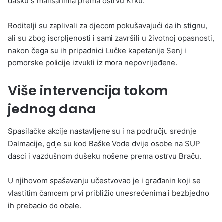
dasku s mališanima prema ostrvu Krku.
Roditelji su zaplivali za djecom pokušavajući da ih stignu,
ali su zbog iscrpljenosti i sami završili u životnoj opasnosti,
nakon čega su ih pripadnici Lučke kapetanije Senj i
pomorske policije izvukli iz mora nepovrijeđene.
Više intervencija tokom
jednog dana
Spasilačke akcije nastavljene su i na području srednje
Dalmacije, gdje su kod Baške Vode dvije osobe na SUP
dasci i vazdušnom dušeku nošene prema ostrvu Braču.
U njihovom spašavanju učestvovao je i građanin koji se
vlastitim čamcem prvi približio unesrećenima i bezbjedno
ih prebacio do obale.