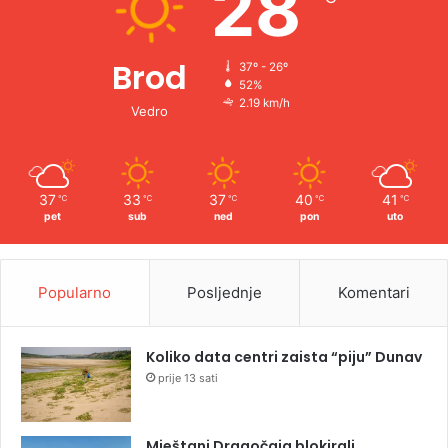
28
Brod
37º - 26º
52%
2.19 km/h
Vedro
37
33
37
40
41
℃
℃
℃
℃
℃
pet
sub
ned
pon
uto
Popularno
Posljednje
Komentari
Koliko data centri zaista “piju” Dunav
prije 13 sati
Mještani Dragočaja blokirali