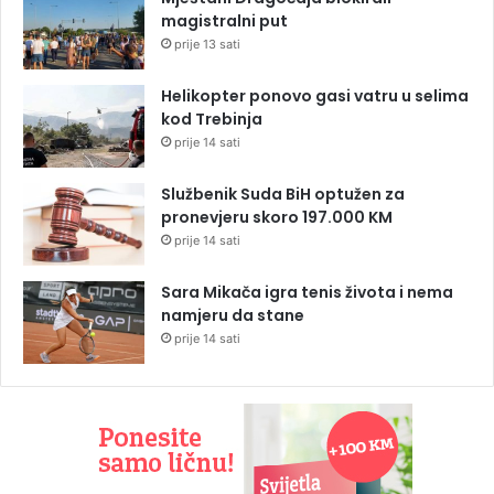
magistralni put
prije 13 sati
Helikopter ponovo gasi vatru u selima
kod Trebinja
prije 14 sati
Službenik Suda BiH optužen za
pronevjeru skoro 197.000 KM
prije 14 sati
Sara Mikača igra tenis života i nema
namjeru da stane
prije 14 sati