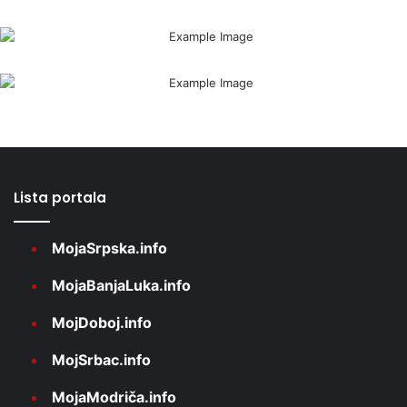
Lista portala
MojaSrpska.info
MojaBanjaLuka.info
MojDoboj.info
MojSrbac.info
MojaModriča.info