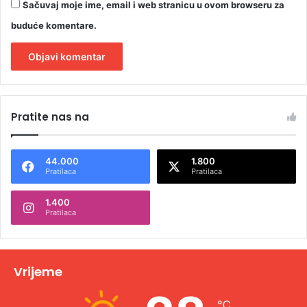
e
Sačuvaj moje ime, email i web stranicu u ovom browseru za
b
buduće komentare.
u
A
l
Pratite nas na
t
e
44.000
1.800
r
Pratilaca
Pratilaca
n
1.400
a
Pratilaca
t
i
v
Vrijeme
e
℃
: