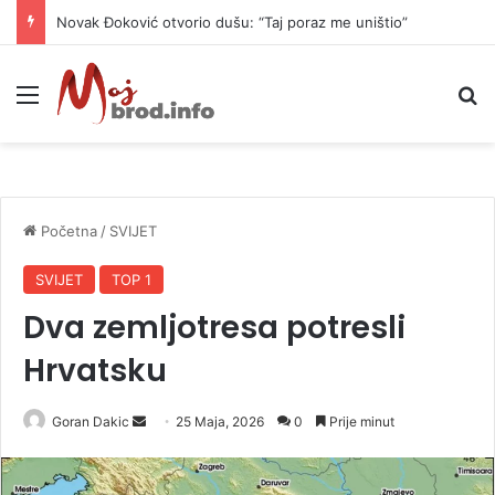
Novak Đoković otvorio dušu: “Taj poraz me uništio”
Meni
P
Početna
/
SVIJET
SVIJET
TOP 1
Dva zemljotresa potresli
Hrvatsku
Goran Dakic
S
25 Maja, 2026
0
Prije minut
e
n