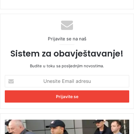
Prijavite se na naš
Sistem za obavještavanje!
Budite u toku sa posljednjim novostima.
U
n
e
s
i
t
e
E
P
m
o