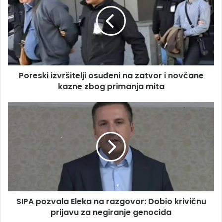
a
r
i
e
l
s
a
k
d
i
r
i
e
z
s
Poreski izvršitelji osuđeni na zatvor i novčane
v
u
kazne zbog primanja mita
r
š
i
S
t
I
e
P
l
A
j
p
i
o
o
z
s
v
u
a
đ
SIPA pozvala Eleka na razgovor: Dobio krivičnu
l
e
prijavu za negiranje genocida
a
n
E