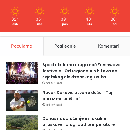
32
35
39
40
36
℃
℃
℃
℃
℃
sub
ned
pon
uto
sri
Popularno
Posljednje
Komentari
Spektakularna druga noć Freshwave
festivala : Od regionalnih hitova do
svjetskog elektronskog zvuka
prije 5 sati
Novak Đoković otvorio dušu: “Taj
poraz me uništio”
prije 6 sati
Danas naoblačenje uz lokalne
pljuskove i blagi pad temperature