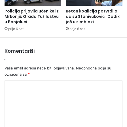
e
r
z
i
Policija prijavila učenike iz
Beton koalicija potvrdila
b
v
Mrkonjić Grada Tužilaštvu
da su Stanivuković i Dodik
o
u Banjaluci
još u simbiozi
i
g
č
prije 6 sati
prije 6 sati
p
n
r
u
i
p
Komentariši
m
r
a
i
n
j
Vaša email adresa neće biti objavljivana.
Neophodna polja su
j
a
označena sa
*
a
v
m
u
K
i
z
t
o
a
a
n
m
e
e
g
i
n
r
t