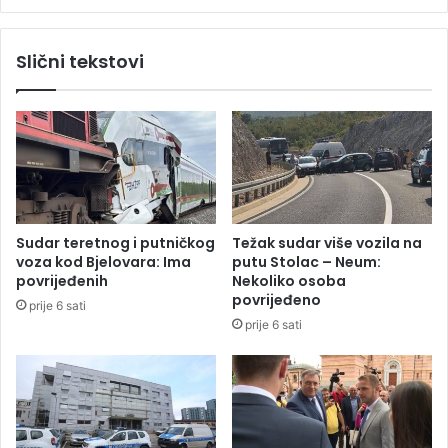
i
l
n
e
Slični tekstovi
a
k
z
a
a
n
t
a
v
r
o
a
r
z
i
g
n
o
Sudar teretnog i putničkog
Težak sudar više vozila na
o
v
voza kod Bjelovara: Ima
putu Stolac – Neum:
v
o
povrijeđenih
Nekoliko osoba
č
r
povrijeđeno
prije 6 sati
a
:
prije 6 sati
n
D
e
o
k
b
a
i
z
o
n
k