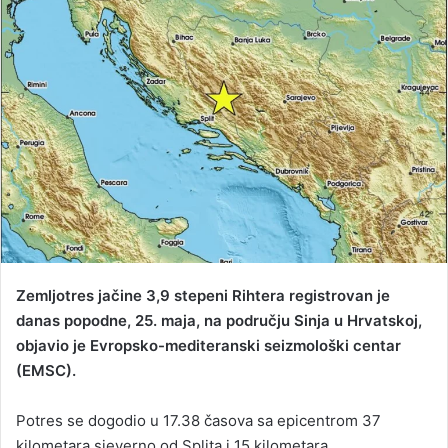
d
a
n
e
m
a
i
l
Zemljotres jačine 3,9 stepeni Rihtera registrovan je
danas popodne, 25. maja, na području Sinja u Hrvatskoj,
objavio je Evropsko-mediteranski seizmološki centar
(EMSC).
Potres se dogodio u 17.38 časova sa epicentrom 37
kilometara sjeverno od Splita i 15 kilometara