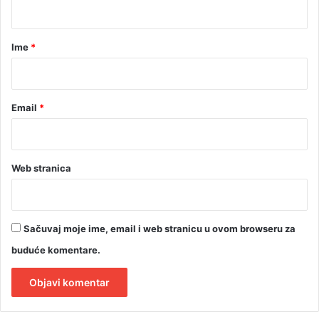
a
n
a
j
r
Ime
*
e
*
g
e
n
Email
*
o
c
i
d
Web stranica
a
Sačuvaj moje ime, email i web stranicu u ovom browseru za
buduće komentare.
A