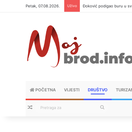
Petak, 07.08.2026.
Uživo
APIF izgubio spor sa komši
POČETNA
VIJESTI
DRUŠTVO
TURIZA
Nasumični tekstovi
Pretraga
za