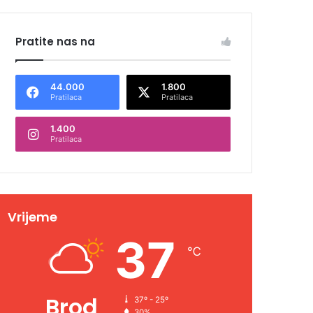
Pratite nas na
44.000
1.800
Pratilaca
Pratilaca
1.400
Pratilaca
Vrijeme
37
℃
Brod
37º - 25º
30%