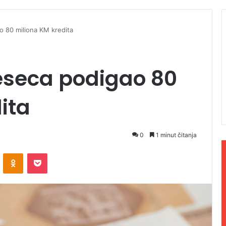
o 80 miliona KM kredita
jeseca podigao 80
ita
0
1 minut čitanja
ontakte
Odnoklassniki
Pocket