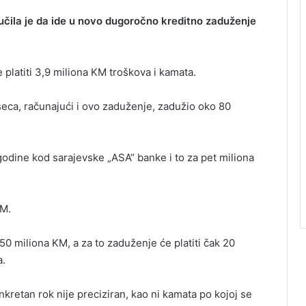
učila je da ide u novo dugoročno kreditno zaduženje
platiti 3,9 miliona KM troškova i kamata.
eseca, računajući i ovo zaduženje, zadužio oko 80
godine kod sarajevske „ASA“ banke i to za pet miliona
KM.
0 miliona KM, a za to zaduženje će platiti čak 20
a.
nkretan rok nije preciziran, kao ni kamata po kojoj se