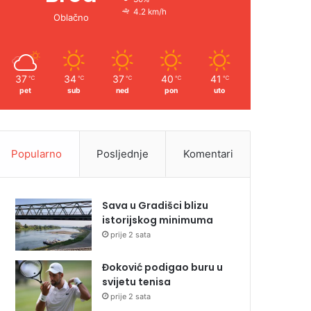
4.2 km/h
Oblačno
37
34
37
40
41
℃
℃
℃
℃
℃
pet
sub
ned
pon
uto
Popularno
Posljednje
Komentari
Sava u Gradišci blizu
istorijskog minimuma
prije 2 sata
Đoković podigao buru u
svijetu tenisa
prije 2 sata