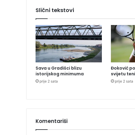
v
Slični tekstovi
o
j
l
i
s
t
i
Sava u Gradišci blizu
Đoković po
istorijskog minimuma
svijetu ten
prije 2 sata
prije 2 sata
Komentariši