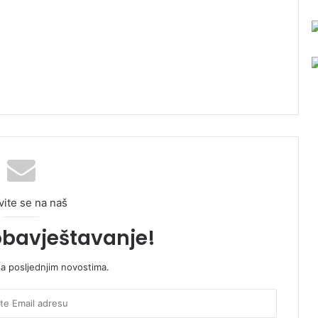
vite se na naš
obavještavanje!
sa posljednjim novostima.