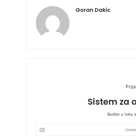
Goran Dakic
Prija
Sistem za 
Budite u toku 
U
n