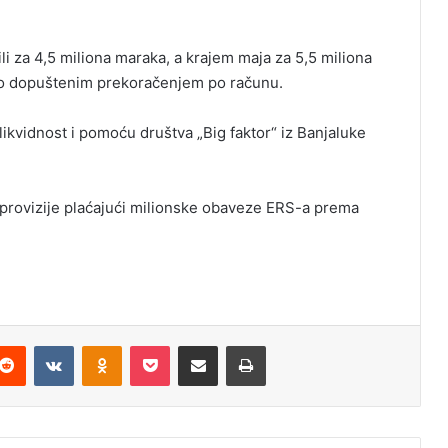
 za 4,5 miliona maraka, a krajem maja za 5,5 miliona
no dopuštenim prekoračenjem po računu.
kvidnost i pomoću društva „Big faktor“ iz Banjaluke
a provizije plaćajući milionske obaveze ERS-a prema
Reddit
VKontakte
Odnoklassniki
Pocket
Podijeli putem Emaila
Odštampaj