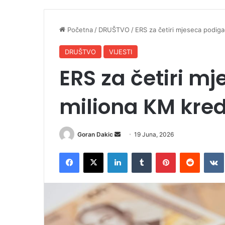
Početna
/
DRUŠTVO
/
ERS za četiri mjeseca podiga
DRUŠTVO
VIJESTI
ERS za četiri m
miliona KM kred
Goran Dakic
S
19 Juna, 2026
e
Facebook
X
LinkedIn
Tumblr
Pinterest
Reddit
VK
n
d
a
n
e
m