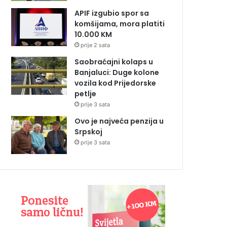
APIF izgubio spor sa
komšijama, mora platiti
10.000 KM
prije 2 sata
Saobraćajni kolaps u
Banjaluci: Duge kolone
vozila kod Prijedorske
petlje
prije 3 sata
Ovo je najveća penzija u
Srpskoj
prije 3 sata