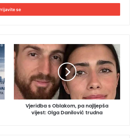
V
j
e
r
i
d
b
a
s
Vjeridba s Oblakom, pa najljepša
O
vijest: Olga Danilović trudna
b
l
a
k
o