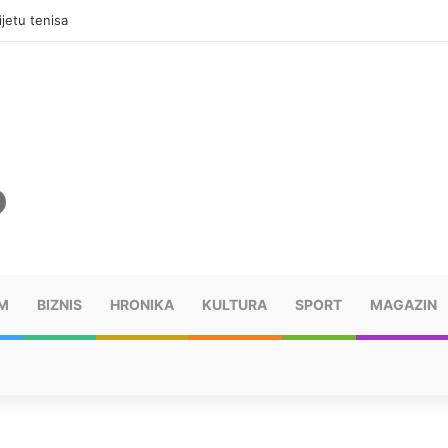
jama, mora platiti 10.000 KM
M
BIZNIS
HRONIKA
KULTURA
SPORT
MAGAZIN