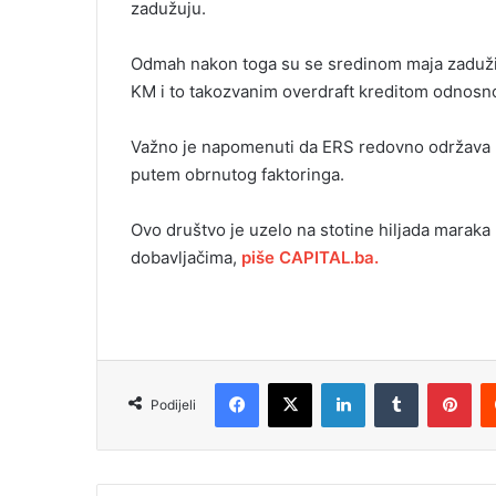
zadužuju.
Odmah nakon toga su se sredinom maja zadužili
KM i to takozvanim overdraft kreditom odnos
Važno je napomenuti da ERS redovno održava li
putem obrnutog faktoringa.
Ovo društvo je uzelo na stotine hiljada marak
dobavljačima,
piše CAPITAL.ba.
Facebook
X
LinkedIn
Tumblr
Pinterest
Podijeli