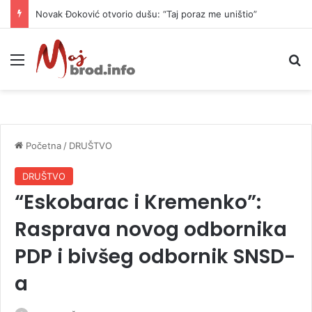
Novak Đoković otvorio dušu: “Taj poraz me uništio”
Meni
P
Početna
/
DRUŠTVO
DRUŠTVO
“Eskobarac i Kremenko”:
Rasprava novog odbornika
PDP i bivšeg odbornik SNSD-
a