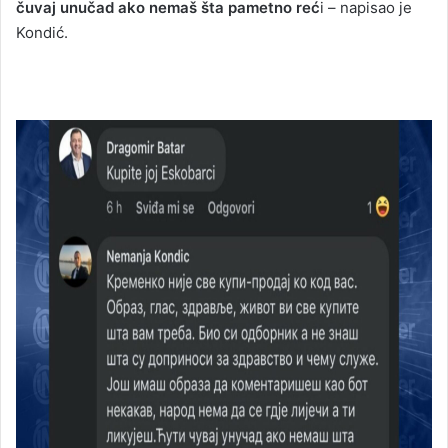
čuvaj unučad ako nemaš šta pametno reć
i – napisao je
Kondić.