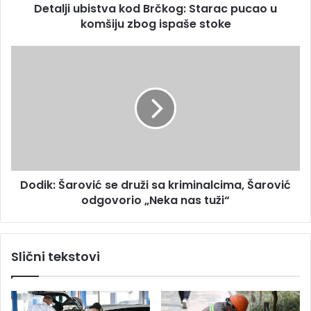
s
Detalji ubistva kod Brčkog: Starac pucao u
i
u
komšiju zbog ispaše stoke
s
t
v
D
a
o
k
d
o
i
d
k
B
:
r
Š
č
a
k
r
o
Dodik: Šarović se druži sa kriminalcima, Šarović
o
g
odgovorio „Neka nas tuži“
v
:
i
S
ć
t
s
Slični tekstovi
a
e
r
d
a
r
c
u