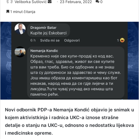
Veliborka Šutilović
S
23 Februara, 2022
0
e
1 minut čitanja
n
d
a
n
e
m
a
i
l
Novi odbornik PDP-a Nemanja Kondić objavio je snimak u
kojem aktivistkinja i radnica UKC-a iznose strašne
detalje o stanju na UKC-u, odnosno o nedostatku lijekova
i medicinske opreme.