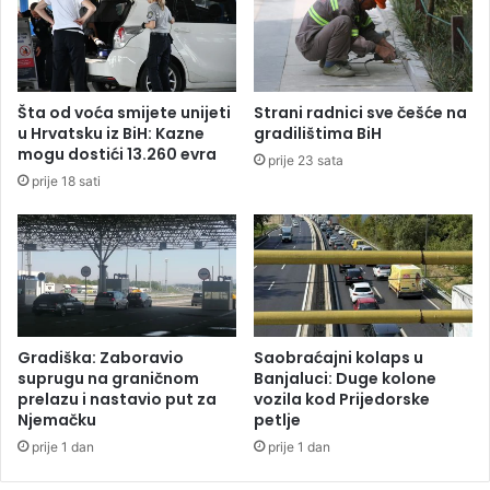
p
ž
u
i
c
s
a
a
o
k
Šta od voća smijete unijeti
Strani radnici sve češće na
u
r
u Hrvatsku iz BiH: Kazne
gradilištima BiH
k
i
mogu dostići 13.260 evra
prije 23 sata
o
m
prije 18 sati
m
i
š
n
i
a
j
l
u
c
z
i
b
m
o
a
Gradiška: Zaboravio
Saobraćajni kolaps u
g
,
suprugu na graničnom
Banjaluci: Duge kolone
i
Š
prelazu i nastavio put za
vozila kod Prijedorske
s
Njemačku
petlje
a
p
r
prije 1 dan
prije 1 dan
a
o
š
v