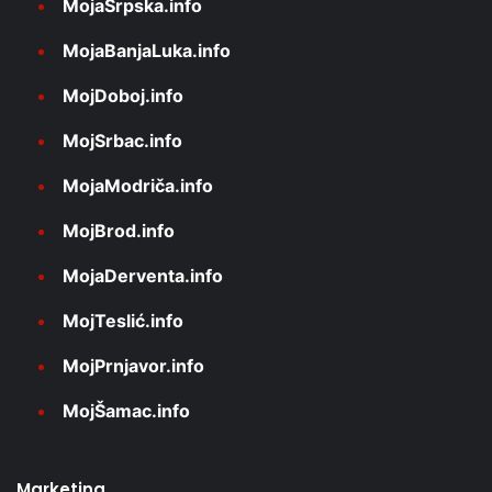
MojaSrpska.info
MojaBanjaLuka.info
MojDoboj.info
MojSrbac.info
MojaModriča.info
MojBrod.info
MojaDerventa.info
MojTeslić.info
MojPrnjavor.info
MojŠamac.info
Marketing