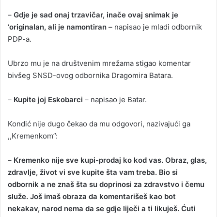
–
Gdje je sad onaj trzavičar, inače ovaj snimak je
‘originalan, ali je namontiran
– napisao je mladi odbornik
PDP-a.
Ubrzo mu je na društvenim mrežama stigao komentar
bivšeg SNSD-ovog odbornika Dragomira Batara.
–
Kupite joj Eskobarci
– napisao je Batar.
Kondić nije dugo čekao da mu odgovori, nazivajući ga
,,Kremenkom”:
–
Кremenko nije sve kupi-prodaj ko kod vas. Obraz, glas,
zdravlje, život vi sve kupite šta vam treba. Bio si
odbornik a ne znaš šta su doprinosi za zdravstvo i čemu
služe. Još imaš obraza da komentarišeš kao bot
nekakav, narod nema da se gdje liječi a ti likuješ. Ćuti