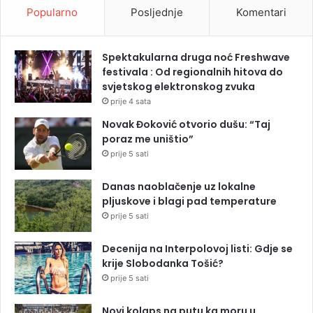
Popularno
Posljednje
Komentari
Spektakularna druga noć Freshwave
festivala : Od regionalnih hitova do
svjetskog elektronskog zvuka
prije 4 sata
Novak Đoković otvorio dušu: “Taj
poraz me uništio”
prije 5 sati
Danas naoblačenje uz lokalne
pljuskove i blagi pad temperature
prije 5 sati
Decenija na Interpolovoj listi: Gdje se
krije Slobodanka Tošić?
prije 5 sati
Novi kolaps na putu ka moru u