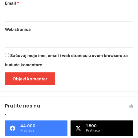
Email
*
ž
i
“
Web stranica
Sačuvaj moje ime, email i web stranicu u ovom browseru za
buduće komentare.
A
l
Pratite nas na
t
e
44.000
1.800
r
Pratilaca
Pratilaca
n