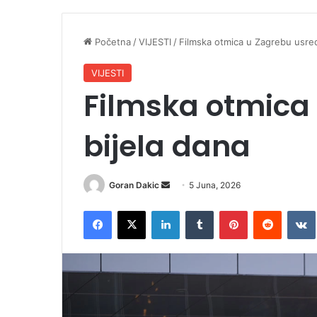
Početna
/
VIJESTI
/
Filmska otmica u Zagrebu usred
VIJESTI
Filmska otmica
bijela dana
Goran Dakic
S
5 Juna, 2026
e
Facebook
X
LinkedIn
Tumblr
Pinterest
Reddit
VK
n
d
a
n
e
m