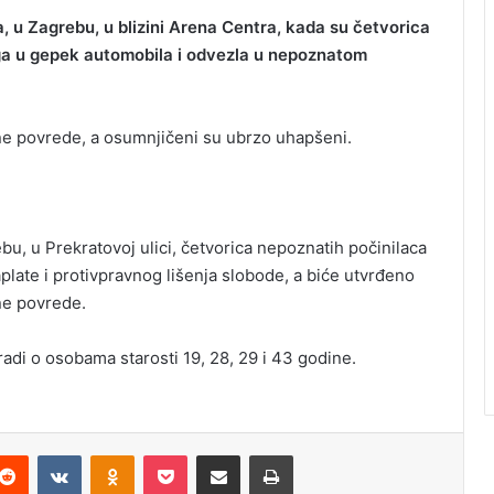
a, u Zagrebu, u blizini Arena Centra, kada su četvorica
ga u gepek automobila i odvezla u nepoznatom
ne povrede, a osumnjičeni su ubrzo uhapšeni.
, u Prekratovoj ulici, četvorica nepoznatih počinilaca
aplate i protivpravnog lišenja slobode, a biće utvrđeno
ne povrede.
radi o osobama starosti 19, 28, 29 i 43 godine.
Reddit
VKontakte
Odnoklassniki
Pocket
Podijeli putem Emaila
Odštampaj