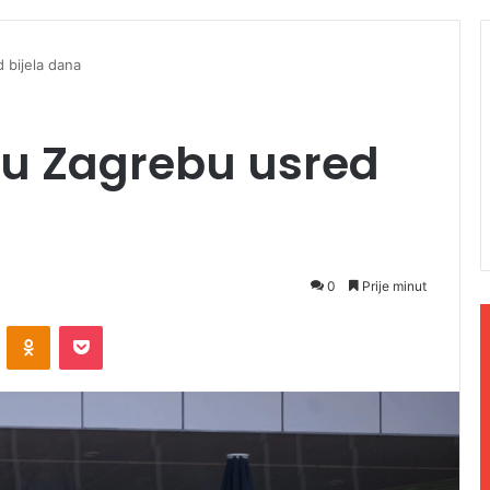
 bijela dana
 u Zagrebu usred
0
Prije minut
ontakte
Odnoklassniki
Pocket