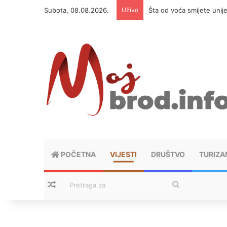
Subota, 08.08.2026.
Uživo
Šta od voća smijete unij
POČETNA
VIJESTI
DRUŠTVO
TURIZA
Nasumični tekstovi
Pretraga
za