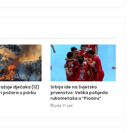
č
k
a
d
e
s
t
i
n
a
c
i
j
a
tražuje dječaka (12)
Srbija ide na Svjetsko
s
ri požara u parku
prvenstvo: Velika pobjeda
v
rukometaša u “Pioniru”
e
prije 11 sati
v
i
š
e
p