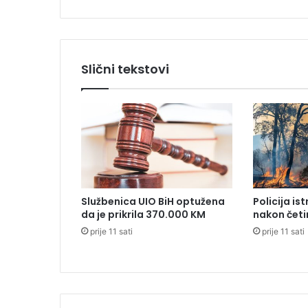
a
r
a
p
r
Slični tekstovi
e
b
a
č
e
n
o
u
B
Službenica UIO BiH optužena
Policija is
e
da je prikrila 370.000 KM
nakon četi
o
prije 11 sati
prije 11 sati
g
r
a
d