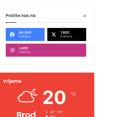
Pratite nas na
44.000
1.800
Pratilaca
Pratilaca
1.400
Pratilaca
Vrijeme
20
℃
Brod
34º - 20º
88%