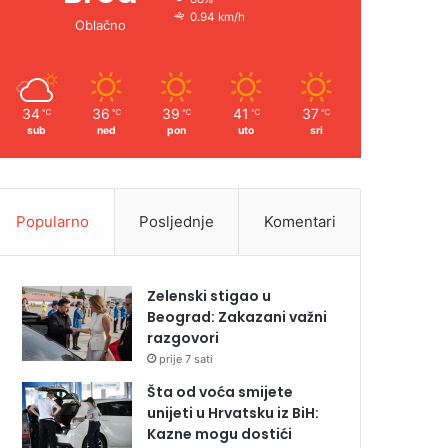
0.94 km/h
Oblačno
34
36
39
41
37
℃
℃
℃
℃
℃
sub
ned
pon
uto
sri
Popularno
Posljednje
Komentari
Zelenski stigao u
Beograd: Zakazani važni
razgovori
prije 7 sati
Šta od voća smijete
unijeti u Hrvatsku iz BiH:
Kazne mogu dostići