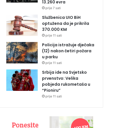
13.260 evra
prije 7 sati
Službenica UIO BiH
optužena da je prikrila
370.000 KM
prije 11 sati
Policija istražuje dječaka
(12) nakon četiri požara
u parku
prije 11 sati
Srbija ide na Svjetsko
prvenstvo: Velika
pobjeda rukometaša u
“Pioniru”
prije 11 sati