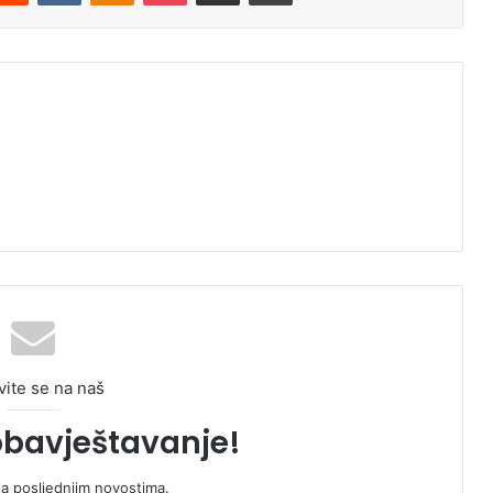
vite se na naš
obavještavanje!
sa posljednjim novostima.