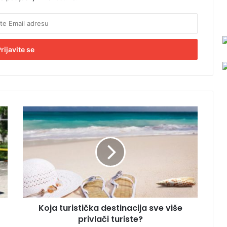
K
o
j
a
t
u
r
i
s
Koja turistička destinacija sve više
t
privlači turiste?
i