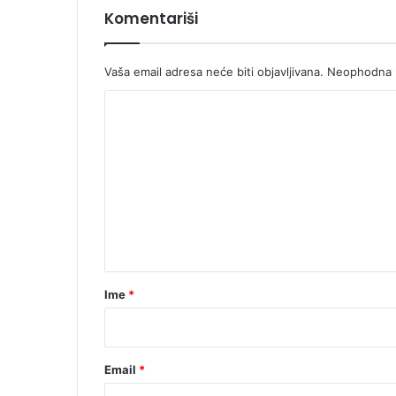
Komentariši
Vaša email adresa neće biti objavljivana.
Neophodna p
K
o
m
e
n
t
a
r
Ime
*
*
Email
*