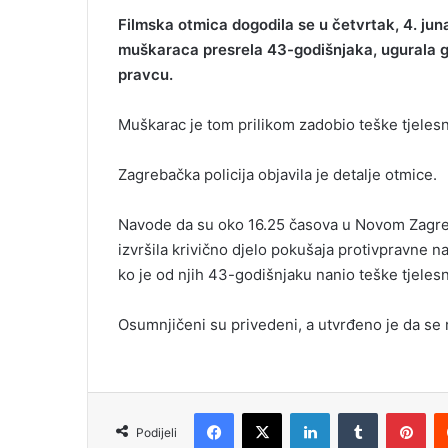
Filmska otmica dogodila se u četvrtak, 4. jun
muškaraca presrela 43-godišnjaka, ugurala 
pravcu.
Muškarac je tom prilikom zadobio teške tjeles
Zagrebačka policija objavila je detalje otmice.
Navode da su oko 16.25 časova u Novom Zagrebu
izvršila krivično djelo pokušaja protivpravne n
ko je od njih 43-godišnjaku nanio teške tjeles
Osumnjičeni su privedeni, a utvrđeno je da se 
Facebook
X
LinkedIn
Tumblr
Pinterest
Podijeli