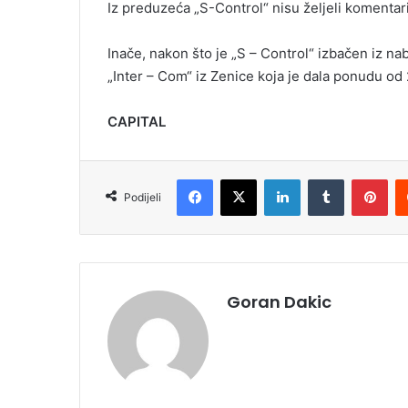
Iz preduzeća „S-Control“ nisu željeli komentar
Inače, nakon što je „S – Control“ izbačen iz na
„Inter – Com“ iz Zenice koja je dala ponudu od
CAPITAL
Facebook
X
LinkedIn
Tumblr
Pinterest
Podijeli
Goran Dakic