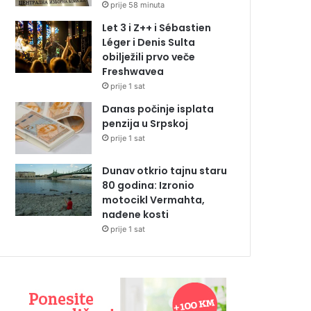
prije 58 minuta
Let 3 i Z++ i Sébastien
Léger i Denis Sulta
obilježili prvo veče
Freshwavea
prije 1 sat
Danas počinje isplata
penzija u Srpskoj
prije 1 sat
Dunav otkrio tajnu staru
80 godina: Izronio
motocikl Vermahta,
nađene kosti
prije 1 sat