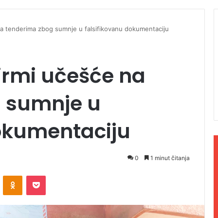
na tenderima zbog sumnje u falsifikovanu dokumentaciju
irmi učešće na
 sumnje u
dokumentaciju
0
1 minut čitanja
ontakte
Odnoklassniki
Pocket