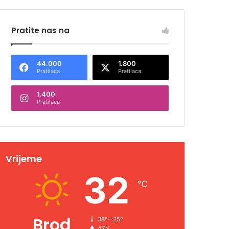
Pratite nas na
44.000
1.800
Pratilaca
Pratilaca
1.400
Pratilaca
Vrijeme
32
℃
Brod
38º - 25º
47%