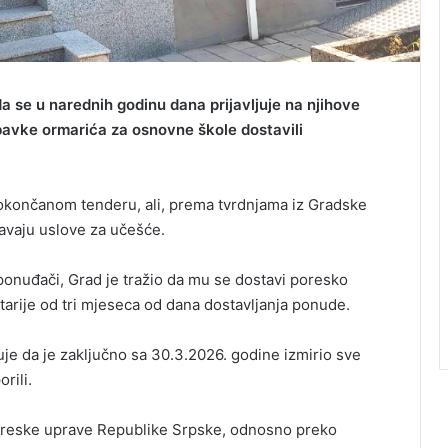
da se u narednih godinu dana prijavljuje na njihove
bavke ormarića za osnovne škole dostavili
 okončanom tenderu, ali, prema tvrdnjama iz Gradske
javaju uslove za učešće.
 ponuđači, Grad je tražio da mu se dostavi poresko
tarije od tri mjeseca od dana dostavljanja ponude.
uje da je zaključno sa 30.3.2026. godine izmirio sve
rili.
 Poreske uprave Republike Srpske, odnosno preko