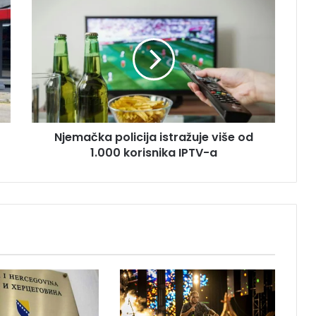
N
j
e
m
a
č
k
a
p
Njemačka policija istražuje više od
o
1.000 korisnika IPTV-a
l
i
c
i
j
a
i
s
t
r
a
ž