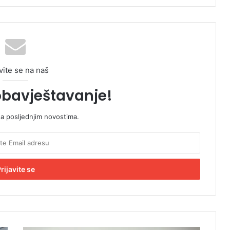
vite se na naš
obavještavanje!
sa posljednjim novostima.