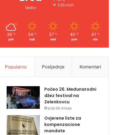
3.55 km/h
Vedro
38
34
37
40
41
℃
℃
℃
℃
℃
pet
sub
ned
pon
uto
Popularno
Posljednje
Komentari
Počeo 26. Međunarodni
džez festival na
Zelenkovcu
prije 56 minuta
Ovjerene liste za
kompenzacione
mandate