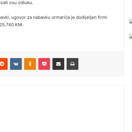
isati ovu odluku.
bavki, ugovor za nabavku ormarića je dodijeljen firmi
 25.740 KM.
Reddit
VKontakte
Odnoklassniki
Pocket
Podijeli putem Emaila
Odštampaj