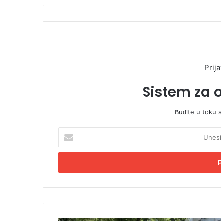
Prija
Sistem za 
Budite u toku 
U
n
e
s
i
t
e
E
m