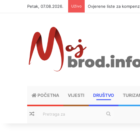
Petak, 07.08.2026.
Uživo
Ovjerene liste za kompen
POČETNA
VIJESTI
DRUŠTVO
TURIZA
Nasumični tekstovi
Pretraga
za