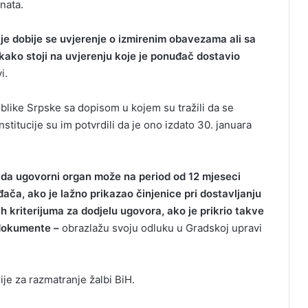
nata.
ije dobije se uvjerenje o izmirenim obavezama ali sa
ako stoji na uvjerenju koje je ponuđač dostavio
i.
blike Srpske sa dopisom u kojem su tražili da se
stitucije su im potvrdili da je ono izdato 30. januara
da ugovorni organ može na period od 12 mjeseci
ača, ako je lažno prikazao činjenice pri dostavljanju
h kriterijuma za dodjelu ugovora, ako je prikrio takve
e dokumente –
obrazlažu svoju odluku u Gradskoj upravi
je za razmatranje žalbi BiH.