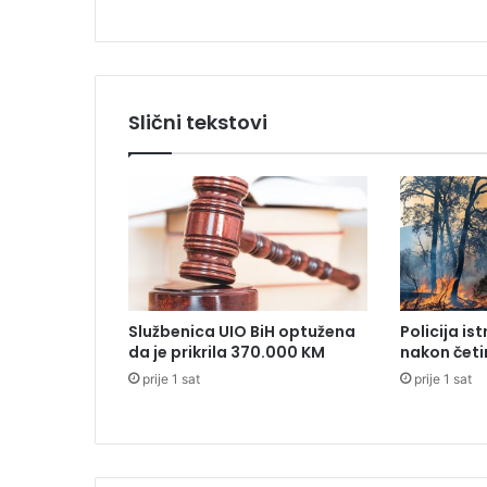
n
a
g
r
a
Slični tekstovi
d
a
3
0
.
M
e
đ
u
Službenica UIO BiH optužena
Policija is
n
da je prikrila 370.000 KM
nakon četi
a
prije 1 sat
prije 1 sat
r
o
d
n
o