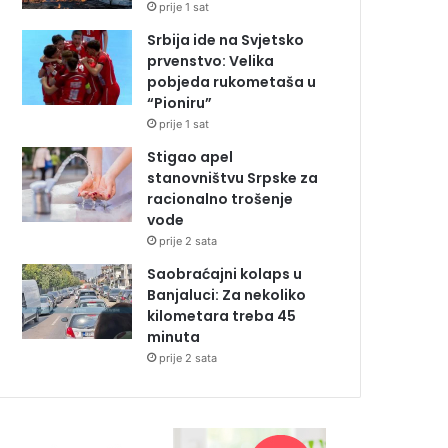
prije 1 sat
Srbija ide na Svjetsko
prvenstvo: Velika
pobjeda rukometaša u
“Pioniru”
prije 1 sat
Stigao apel
stanovništvu Srpske za
racionalno trošenje
vode
prije 2 sata
Saobraćajni kolaps u
Banjaluci: Za nekoliko
kilometara treba 45
minuta
prije 2 sata