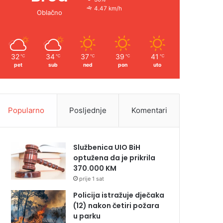
4.47 km/h
Oblačno
32
34
37
39
41
℃
℃
℃
℃
℃
pet
sub
ned
pon
uto
Popularno
Posljednje
Komentari
Službenica UIO BiH
optužena da je prikrila
370.000 KM
prije 1 sat
Policija istražuje dječaka
(12) nakon četiri požara
u parku