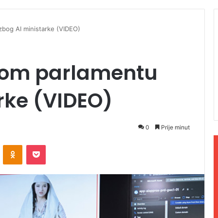
bog AI ministarke (VIDEO)
kom parlamentu
rke (VIDEO)
0
Prije minut
ontakte
Odnoklassniki
Pocket