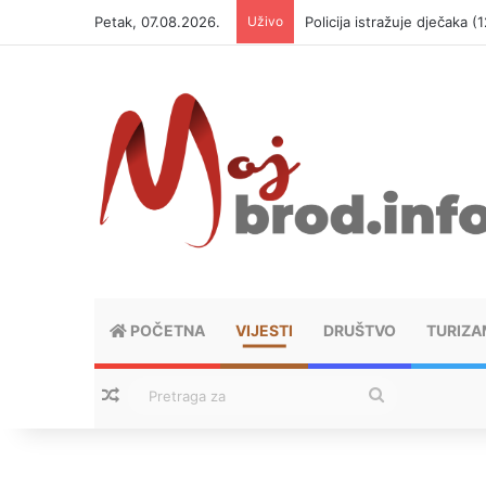
Petak, 07.08.2026.
Uživo
Policija istražuje dječaka 
POČETNA
VIJESTI
DRUŠTVO
TURIZA
Nasumični tekstovi
Pretraga
za