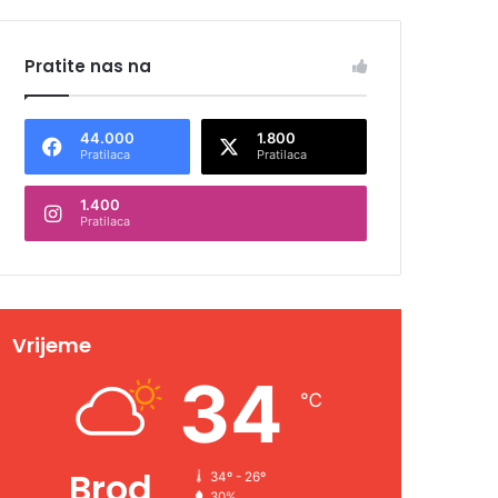
Pratite nas na
44.000
1.800
Pratilaca
Pratilaca
1.400
Pratilaca
Vrijeme
34
℃
Brod
34º - 26º
30%