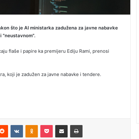
kon što je AI ministarka zadužena za javne nabavke
li "neustavnom".
aju flaše i papire ka premijeru Ediju Rami, prenosi
tra, koji je zadužen za javne nabavke i tendere.
Reddit
VKontakte
Odnoklassniki
Pocket
Podijeli putem Emaila
Odštampaj