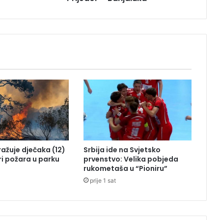
v
o
z
a
č
e
:
P
o
t
p
u
n
a
tražuje dječaka (12)
Srbija ide na Svjetsko
o
ri požara u parku
prvenstvo: Velika pobjeda
b
rukometaša u “Pioniru”
u
prije 1 sat
s
t
a
v