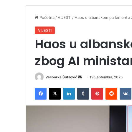
Početna
/
VIJESTI
/
Haos u albanskom parlamentu z
VIJESTI
Haos u albans
zbog AI minista
Veliborka Šutilović
S
19 Septembra, 2025
e
Facebook
X
LinkedIn
Tumblr
Pinterest
Reddit
VK
n
d
a
n
e
m