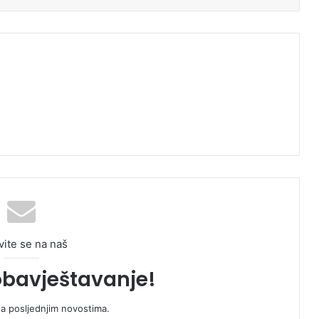
vite se na naš
obavještavanje!
sa posljednjim novostima.