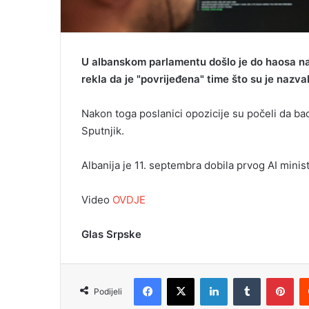
U albanskom parlamentu došlo je do haosa na
rekla da je "povrijeđena" time što su je nazva
Nakon toga poslanici opozicije su počeli da bac
Sputnjik.
Albanija je 11. septembra dobila prvog AI minis
Video
OVDJE
Glas Srpske
Facebook
X
LinkedIn
Tumblr
Pinterest
Podijeli