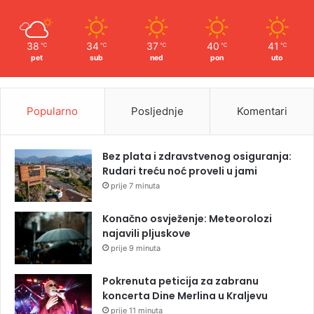
38
34
37
40
41
℃
℃
℃
℃
℃
pet
sub
ned
pon
uto
Popularno
Posljednje
Komentari
Bez plata i zdravstvenog osiguranja:
Rudari treću noć proveli u jami
prije 7 minuta
Konačno osvježenje: Meteorolozi
najavili pljuskove
prije 9 minuta
Pokrenuta peticija za zabranu
koncerta Dine Merlina u Kraljevu
prije 11 minuta