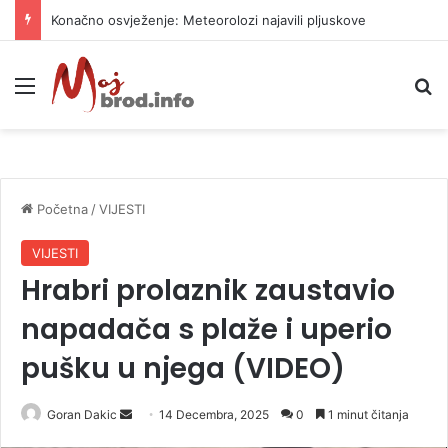
Konačno osvježenje: Meteorolozi najavili pljuskove
Meni
P
Početna
/
VIJESTI
VIJESTI
Hrabri prolaznik zaustavio
napadača s plaže i uperio
pušku u njega (VIDEO)
Goran Dakic
S
14 Decembra, 2025
0
1 minut čitanja
e