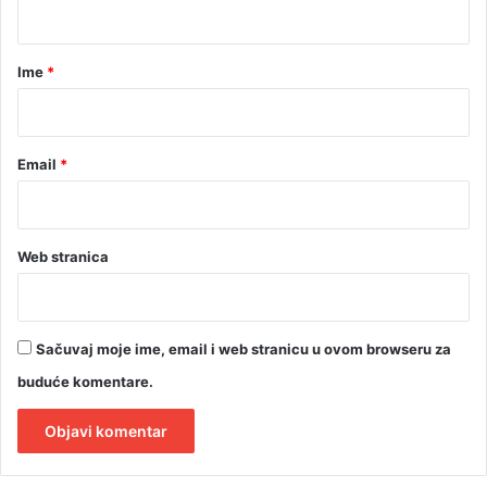
i
j
a
i
r
h
Ime
*
ž
*
e
l
j
Email
*
a
Web stranica
Sačuvaj moje ime, email i web stranicu u ovom browseru za
buduće komentare.
A