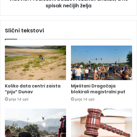
a
spisak nečijih želja
e
đ
d
a
l
n
o
Slični tekstovi
a
ž
z
e
a
n
g
i
a
b
đ
u
e
d
n
ž
o
e
Koliko data centri zaista
Mještani Dragočaja
m
t
“piju” Dunav
blokirali magistralni put
v
r
prije 14 sati
prije 14 sati
a
e
z
z
d
u
u
l
h
t
u
a