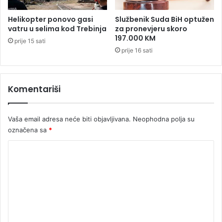
i
t
m
a
Helikopter ponovo gasi
Službenik Suda BiH optužen
a
n
vatru u selima kod Trebinja
za pronevjeru skoro
p
a
197.000 KM
prije 15 sati
o
l
prije 16 sati
g
i
u
z
b
e
a
Komentariši
,
n
a
u
n
t
Vaša email adresa neće biti objavljivana.
Neophodna polja su
e
i
s
označena sa
*
c
p
K
a
i
j
s
o
a
m
k
n
e
e
n
č
t