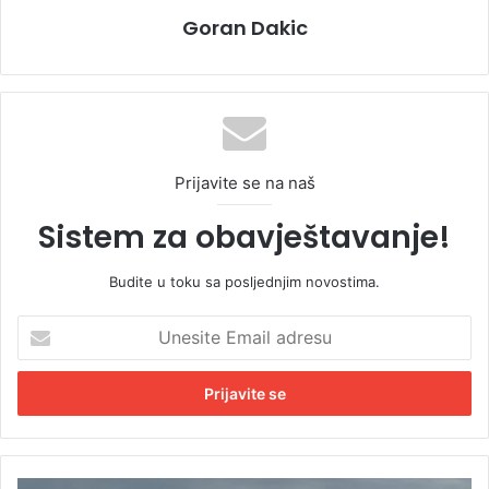
Goran Dakic
Prijavite se na naš
Sistem za obavještavanje!
Budite u toku sa posljednjim novostima.
U
n
e
s
i
t
e
E