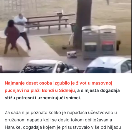
n
d
a
n
e
m
a
i
l
Najmanje deset osoba izgubilo je život u masovnoj
pucnjavi na plaži Bondi u Sidneju
, a s mjesta događaja
stižu potresni i uznemirujući snimci.
Za sada nije poznato koliko je napadača učestvovalo u
oružanom napadu koji se desio tokom obilježavanja
Hanuke, događaja kojem je prisustvovalo više od hiljadu