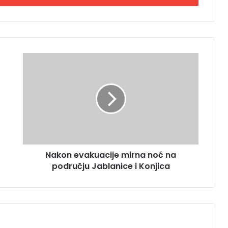
N
a
k
o
n
e
v
a
k
Nakon evakuacije mirna noć na
u
području Jablanice i Konjica
a
c
i
j
e
m