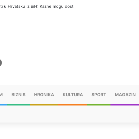
eti u Hrvatsku iz BiH: Kazne mogu dostići 13.260 evra
M
BIZNIS
HRONIKA
KULTURA
SPORT
MAGAZIN