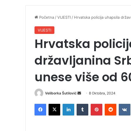
Početna
/
VIJESTI
/
Hrvatska policija uhapsila drža
VIJESTI
Hrvatska polici
državljanina Sr
unese više od 6
Veliborka Šutilović
S
8 Oktobra, 2024
e
Facebook
X
LinkedIn
Tumblr
Pinterest
Reddit
VK
n
d
a
n