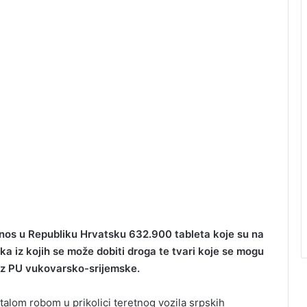
unos u Republiku Hrvatsku 632.900 tableta koje su na
aka iz kojih se može dobiti droga te tvari koje se mogu
s iz PU vukovarsko-srijemske.
stalom robom u prikolici teretnog vozila srpskih