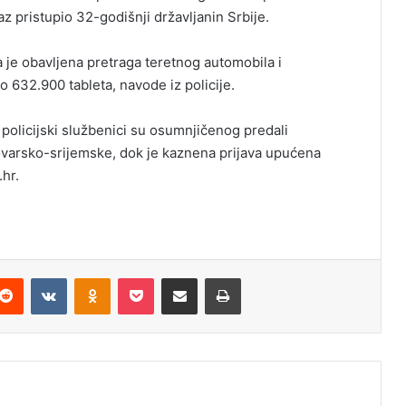
az pristupio 32-godišnji državljanin Srbije.
 je obavljena pretraga teretnog automobila i
 632.900 tableta, navode iz policije.
 policijski službenici su osumnjičenog predali
ovarsko-srijemske, dok je kaznena prijava upućena
hr.
Reddit
VKontakte
Odnoklassniki
Pocket
Podijeli putem Emaila
Odštampaj