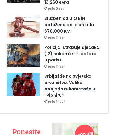
13.260 evra
prije 6 sati
Službenica UIO BiH
optužena da je prikrila
370.000 KM
prije 11 sati
Policija istražuje dječaka
(12) nakon četiri požara
u parku
prije 11 sati
Srbija ide na Svjetsko
prvenstvo: Velika
pobjeda rukometaša u
“Pioniru”
prije 11 sati