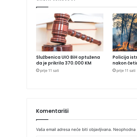
n
u
L
a
s
V
e
g
a
Službenica UIO BiH optužena
Policija is
s
da je prikrila 370.000 KM
nakon četi
u
prije 11 sati
prije 11 sati
Komentariši
Vaša email adresa neće biti objavljivana.
Neophodna p