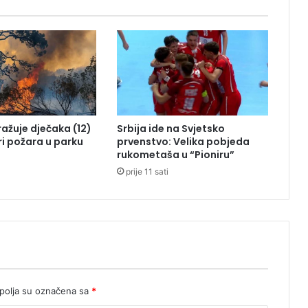
i
r
n
a
n
o
ć
n
a
tražuje dječaka (12)
Srbija ide na Svjetsko
p
ri požara u parku
prvenstvo: Velika pobjeda
o
rukometaša u “Pioniru”
d
prije 11 sati
r
u
č
j
u
J
a
b
l
olja su označena sa
*
a