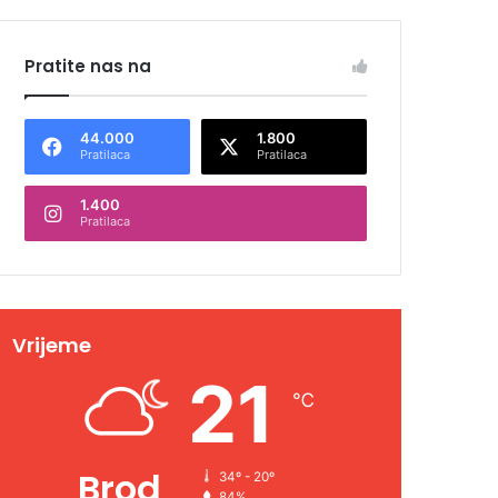
Pratite nas na
44.000
1.800
Pratilaca
Pratilaca
1.400
Pratilaca
Vrijeme
21
℃
Brod
34º - 20º
84%