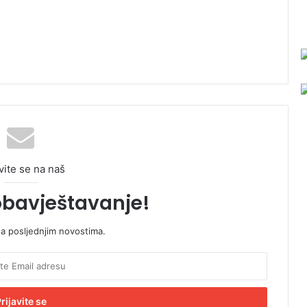
vite se na naš
obavještavanje!
sa posljednjim novostima.