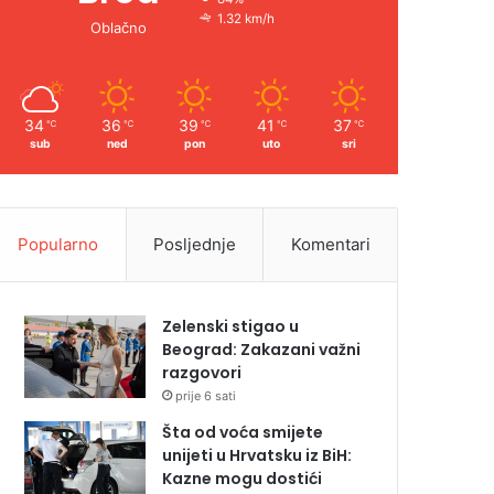
1.32 km/h
Oblačno
34
36
39
41
37
℃
℃
℃
℃
℃
sub
ned
pon
uto
sri
Popularno
Posljednje
Komentari
Zelenski stigao u
Beograd: Zakazani važni
razgovori
prije 6 sati
Šta od voća smijete
unijeti u Hrvatsku iz BiH:
Kazne mogu dostići