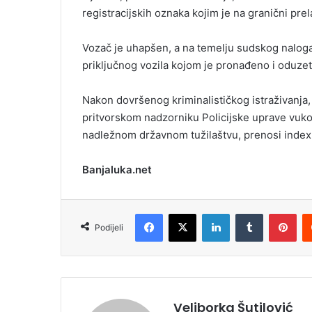
registracijskih oznaka kojim je na granični prel
Vozač je uhapšen, a na temelju sudskog naloga
priključnog vozila kojom je pronađeno i oduzeto
Nakon dovršenog kriminalističkog istraživanja,
pritvorskom nadzorniku Policijske uprave vuk
nadležnom državnom tužilaštvu, prenosi index.
Banjaluka.net
Facebook
X
LinkedIn
Tumblr
Pinterest
Podijeli
Veliborka Šutilović