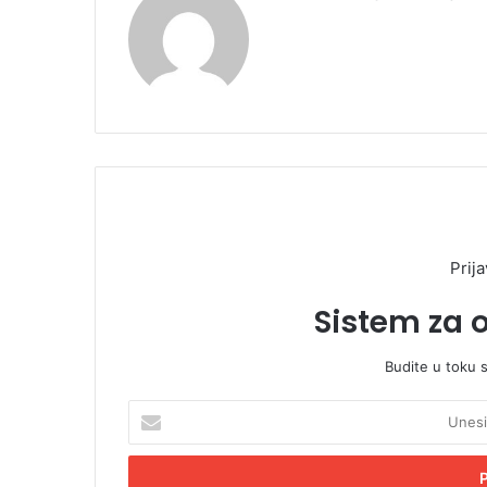
Prija
Sistem za 
Budite u toku 
U
n
e
s