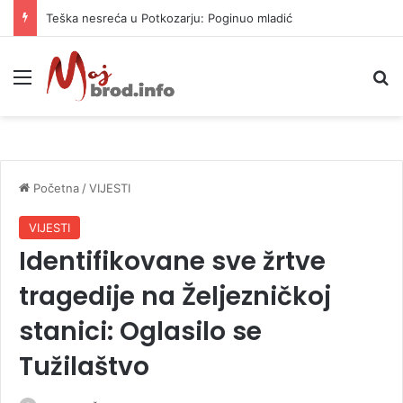
Teška nesreća u Potkozarju: Poginuo mladić
Meni
P
Početna
/
VIJESTI
VIJESTI
Identifikovane sve žrtve
tragedije na Željezničkoj
stanici: Oglasilo se
Tužilaštvo