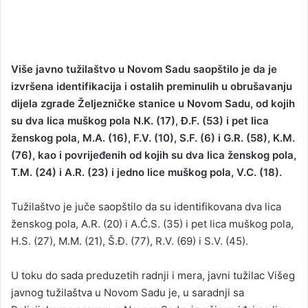
Više javno tužilaštvo u Novom Sadu saopštilo je da je
izvršena identifikacija i ostalih preminulih u obrušavanju
dijela zgrade Željezničke stanice u Novom Sadu, od kojih
su dva lica muškog pola N.K. (17), Đ.F. (53) i pet lica
ženskog pola, M.A. (16), F.V. (10), S.F. (6) i G.R. (58), K.M.
(76), kao i povrijeđenih od kojih su dva lica ženskog pola,
T.M. (24) i A.R. (23) i jedno lice muškog pola, V.C. (18).
Tužilaštvo je juče saopštilo da su identifikovana dva lica
ženskog pola, A.R. (20) i A.Ć.S. (35) i pet lica muškog pola,
H.S. (27), M.M. (21), Š.Đ. (77), R.V. (69) i S.V. (45).
U toku do sada preduzetih radnji i mera, javni tužilac Višeg
javnog tužilaštva u Novom Sadu je, u saradnji sa