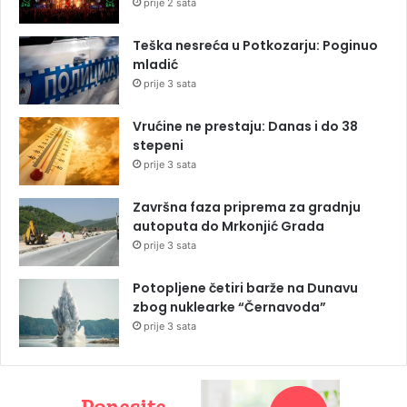
prije 2 sata
Teška nesreća u Potkozarju: Poginuo
mladić
prije 3 sata
Vrućine ne prestaju: Danas i do 38
stepeni
prije 3 sata
Završna faza priprema za gradnju
autoputa do Mrkonjić Grada
prije 3 sata
Potopljene četiri barže na Dunavu
zbog nuklearke “Černavoda”
prije 3 sata