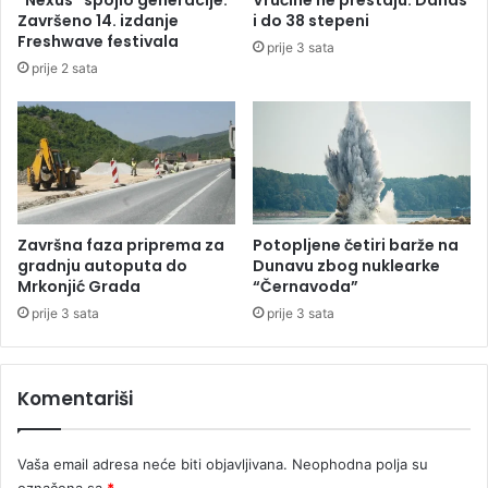
s
c
Završeno 14. izdanje
i do 38 stepeni
a
a
Freshwave festivala
prije 3 sata
s
s
prije 2 sata
l
l
u
o
š
m
a
l
n
j
j
e
e
n
,
:
Završna faza priprema za
Potopljene četiri barže na
i
“
gradnju autoputa do
Dunavu zbog nuklearke
z
J
Mrkonjić Grada
“Černavoda”
u
a
prije 3 sata
prije 3 sata
z
s
i
a
m
m
Komentariši
a
o
s
t
e
a
Vaša email adresa neće biti objavljivana.
Neophodna polja su
d
c
o
označena sa
*