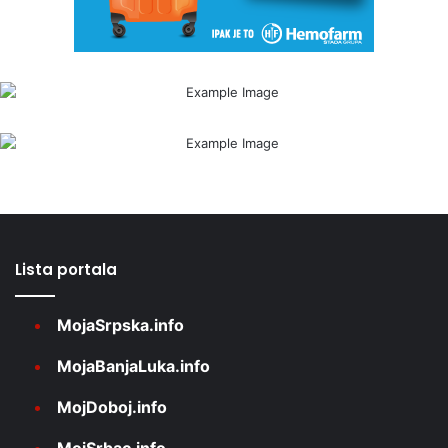
Lista portala
MojaSrpska.info
MojaBanjaLuka.info
MojDoboj.info
MojSrbac.info