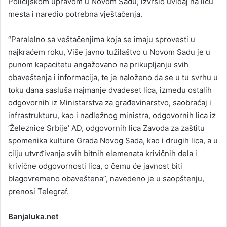
Policijskom upravom u Novom Sadu, izvršio uviđaj na licu
mesta i naredio potrebna vještačenja.
“Paralelno sa veštačenjima koja se imaju sprovesti u
najkraćem roku, Više javno tužilaštvo u Novom Sadu je u
punom kapacitetu angažovano na prikupljanju svih
obaveštenja i informacija, te je naloženo da se u tu svrhu u
toku dana sasluša najmanje dvadeset lica, između ostalih
odgovornih iz Ministarstva za građevinarstvo, saobraćaj i
infrastrukturu, kao i nadležnog ministra, odgovornih lica iz
‘Železnice Srbije’ AD, odgovornih lica Zavoda za zaštitu
spomenika kulture Grada Novog Sada, kao i drugih lica, a u
cilju utvrđivanja svih bitnih elemenata krivičnih dela i
krivične odgovornosti lica, o čemu će javnost biti
blagovremeno obaveštena”, navedeno je u saopštenju,
prenosi Telegraf.
Banjaluka.net