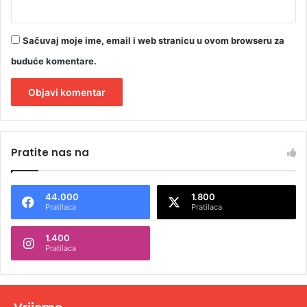
”
Sačuvaj moje ime, email i web stranicu u ovom browseru za
buduće komentare.
A
l
Pratite nas na
t
e
44.000
1.800
r
Pratilaca
Pratilaca
n
1.400
a
Pratilaca
t
i
v