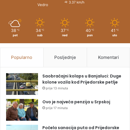
3.37 km/h
Vedro
38
34
37
40
41
℃
℃
℃
℃
℃
pet
sub
ned
pon
uto
Popularno
Posljednje
Komentari
Saobraćajni kolaps u Banjaluci: Duge
kolone vozila kod Prijedorske petlje
prije 13 minuta
Ovo je najveća penzija u Srpskoj
prije 17 minuta
Počela sanacija puta od Prijedorske