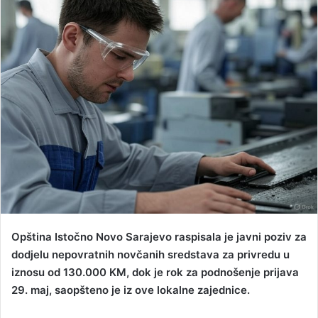
d
a
n
e
m
a
i
l
Opština Istočno Novo Sarajevo raspisala je javni poziv za
dodjelu nepovratnih novčanih sredstava za privredu u
iznosu od 130.000 KM, dok je rok za podnošenje prijava
29. maj, saopšteno je iz ove lokalne zajednice.