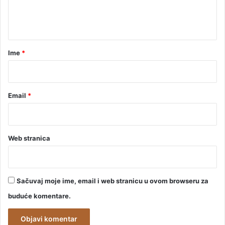
n
t
a
r
Ime
*
*
Email
*
Web stranica
Sačuvaj moje ime, email i web stranicu u ovom browseru za
buduće komentare.