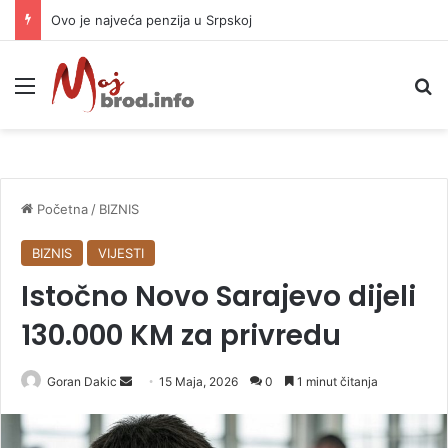
Ovo je najveća penzija u Srpskoj
Meni
P
Početna
/
BIZNIS
BIZNIS
VIJESTI
Istočno Novo Sarajevo dijeli
130.000 KM za privredu
Goran Dakic
S
15 Maja, 2026
0
1 minut čitanja
e
n