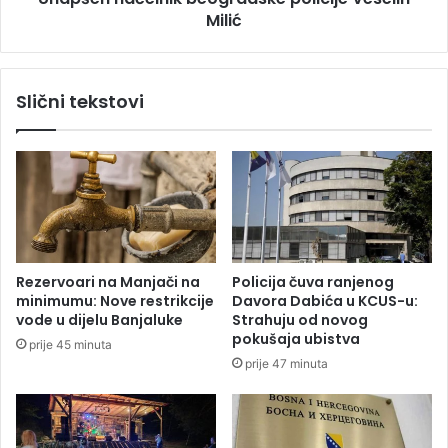
o
Milić
e
l
l
o
n
n
i
Slični tekstovi
e
k
:
b
P
e
o
o
r
g
o
r
d
a
i
d
c
s
Rezervoari na Manjači na
Policija čuva ranjenog
e
k
minimumu: Nove restrikcije
Davora Dabića u KCUS-u:
i
e
vode u dijelu Banjaluke
Strahuju od novog
d
p
pokušaja ubistva
prije 45 minuta
a
o
prije 47 minuta
l
l
j
i
e
c
č
i