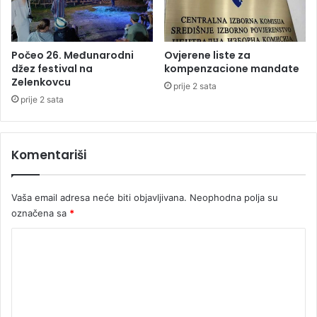
e
j
k
e
a
V
j
e
Počeo 26. Međunarodni
Ovjerene liste za
u
s
džez festival na
kompenzacione mandate
p
Zelenkovcu
e
prije 2 sata
r
l
prije 2 sata
a
i
v
n
d
M
Komentariši
u
i
l
i
Vaša email adresa neće biti objavljivana.
Neophodna polja su
ć
označena sa
*
K
o
m
e