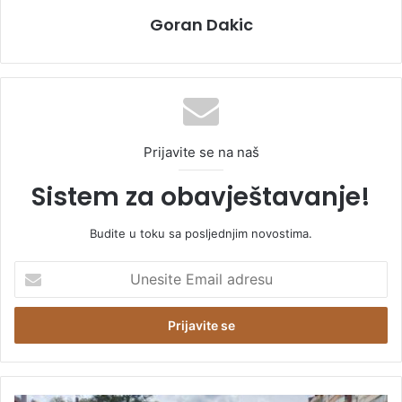
Goran Dakic
Prijavite se na naš
Sistem za obavještavanje!
Budite u toku sa posljednjim novostima.
U
n
e
s
i
t
e
E