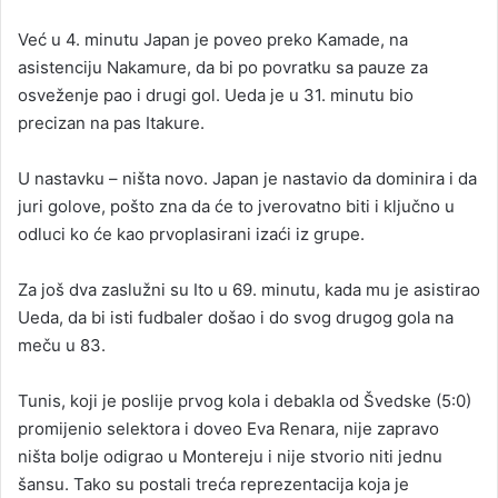
Već u 4. minutu Japan je poveo preko Kamade, na
asistenciju Nakamure, da bi po povratku sa pauze za
osveženje pao i drugi gol. Ueda je u 31. minutu bio
precizan na pas Itakure.
U nastavku – ništa novo. Japan je nastavio da dominira i da
juri golove, pošto zna da će to jverovatno biti i ključno u
odluci ko će kao prvoplasirani izaći iz grupe.
Za još dva zaslužni su Ito u 69. minutu, kada mu je asistirao
Ueda, da bi isti fudbaler došao i do svog drugog gola na
meču u 83.
Tunis, koji je poslije prvog kola i debakla od Švedske (5:0)
promijenio selektora i doveo Eva Renara, nije zapravo
ništa bolje odigrao u Montereju i nije stvorio niti jednu
šansu. Tako su postali treća reprezentacija koja je