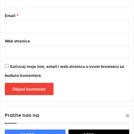
t
i
j
Email
*
e
v
a
p
Web stranica
o
s
e
b
Sačuvaj moje ime, email i web stranicu u ovom browseru za
a
buduće komentare.
n
o
p
r
A
e
l
z
Pratite nas na
t
e