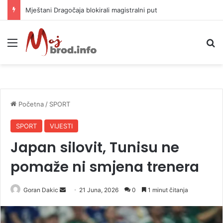
Helikopter ponovo gasi vatru u selima kod Trebinja
Meni
P
Početna
/
SPORT
SPORT
VIJESTI
Japan silovit, Tunisu ne
pomaže ni smjena trenera
Goran Dakic
S
21 Juna, 2026
0
1 minut čitanja
e
n