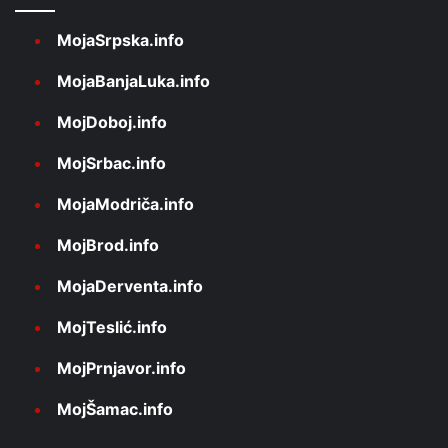
MojaSrpska.info
MojaBanjaLuka.info
MojDoboj.info
MojSrbac.info
MojaModriča.info
MojBrod.info
MojaDerventa.info
MojTeslić.info
MojPrnjavor.info
MojŠamac.info