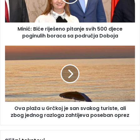
a
:
d
B
r
i
e
ć
s
Minić: Biće riješeno pitanje svih 500 djece
e
u
poginulih boraca sa područja Doboja
r
i
j
O
e
v
š
a
e
p
n
l
o
a
p
ž
i
a
t
u
a
Ova plaža u Grčkoj je san svakog turiste, ali
G
n
zbog jednog razloga zahtijeva poseban oprez
r
j
č
e
k
s
o
v