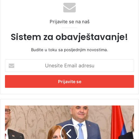
Prijavite se na naš
Sistem za obavještavanje!
Budite u toku sa posljednjim novostima.
U
n
e
s
i
t
e
E
M
m
i
a
n
i
i
l
ć