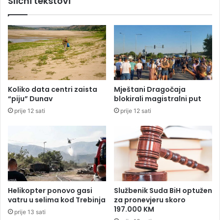
Slični tekstovi
j
i
j
h
e
5
s
0
a
0
n
d
s
j
v
e
a
Koliko data centri zaista
Mještani Dragočaja
c
k
“piju” Dunav
blokirali magistralni put
e
o
prije 12 sati
prije 12 sati
p
g
o
t
g
u
i
r
n
i
u
s
l
t
i
e
Helikopter ponovo gasi
Službenik Suda BiH optužen
h
,
vatru u selima kod Trebinja
za pronevjeru skoro
b
a
197.000 KM
prije 13 sati
o
l