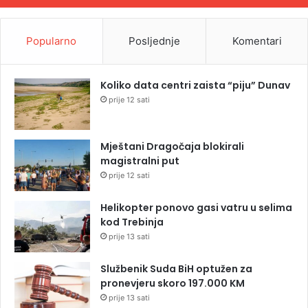
Popularno
Posljednje
Komentari
Koliko data centri zaista “piju” Dunav
prije 12 sati
Mještani Dragočaja blokirali
magistralni put
prije 12 sati
Helikopter ponovo gasi vatru u selima
kod Trebinja
prije 13 sati
Službenik Suda BiH optužen za
pronevjeru skoro 197.000 KM
prije 13 sati