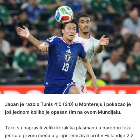
d
a
n
e
m
a
i
l
Japan je razbio Tunis 4:0 (2:0) u Montereju i pokazao je
još jednom koliko je opasan tim na ovom Mundijalu.
Tako su napravili veliki korak ka plasmanu u narednu fazu
jer su u prvom meču u grupi remizirali protiv Holandije 2:2.