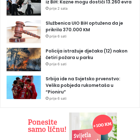
iz BiH: Kazne mogu dostići 13.260 evra
prije 2 sata
Službenica UIO BiH optužena da je
prikrila 370.000 KM
prije 6 sati
Policija istražuje dječaka (12) nakon
četiri požara u parku
prije 6 sati
Srbija ide na Svjetsko prvenstvo:
Velika pobjeda rukometaša u
“Pioniru”
prije 6 sati