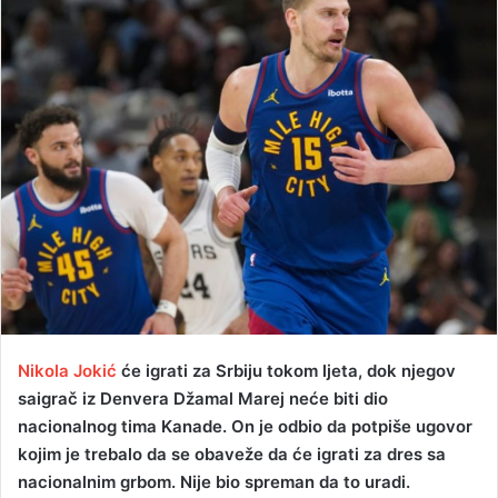
d
a
n
e
m
a
i
l
Nikola Jokić
će igrati za Srbiju tokom ljeta, dok njegov
saigrač iz Denvera Džamal Marej neće biti dio
nacionalnog tima Kanade. On je odbio da potpiše ugovor
kojim je trebalo da se obaveže da će igrati za dres sa
nacionalnim grbom. Nije bio spreman da to uradi.