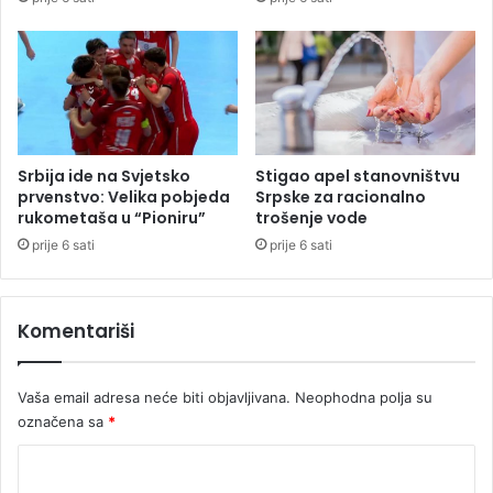
t
č
l
a
n
o
v
a
Srbija ide na Svjetsko
Stigao apel stanovništvu
p
prvenstvo: Velika pobjeda
Srpske za racionalno
o
rukometaša u “Pioniru”
trošenje vode
r
prije 6 sati
prije 6 sati
o
d
i
Komentariši
c
e
Vaša email adresa neće biti objavljivana.
Neophodna polja su
označena sa
*
K