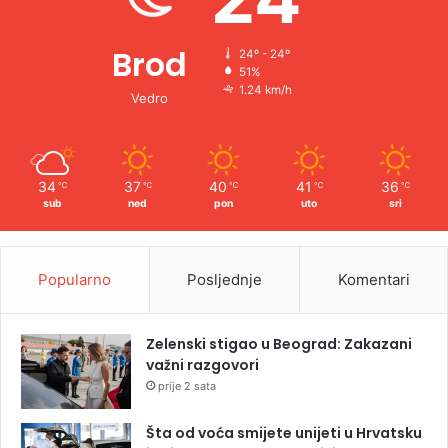
Brod
24º - 24º
51%
1.24 km/h
Vedro
34
37
40
41
36
℃
℃
℃
℃
℃
sub
ned
pon
uto
sri
Popularno
Posljednje
Komentari
Zelenski stigao u Beograd: Zakazani
važni razgovori
prije 2 sata
Šta od voća smijete unijeti u Hrvatsku