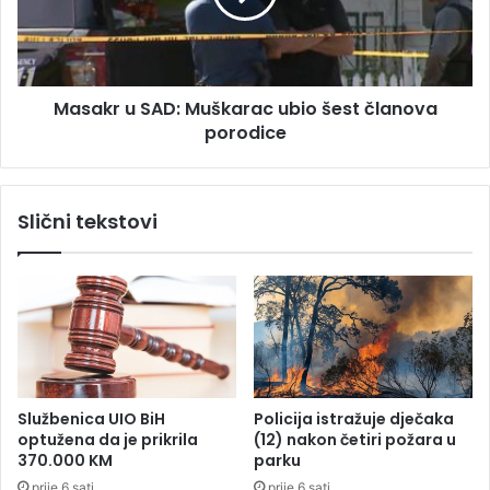
a
r
n
u
S
A
Masakr u SAD: Muškarac ubio šest članova
D
porodice
:
M
u
š
Slični tekstovi
k
a
r
a
c
u
b
i
o
Službenica UIO BiH
Policija istražuje dječaka
š
optužena da je prikrila
(12) nakon četiri požara u
e
370.000 KM
parku
s
prije 6 sati
prije 6 sati