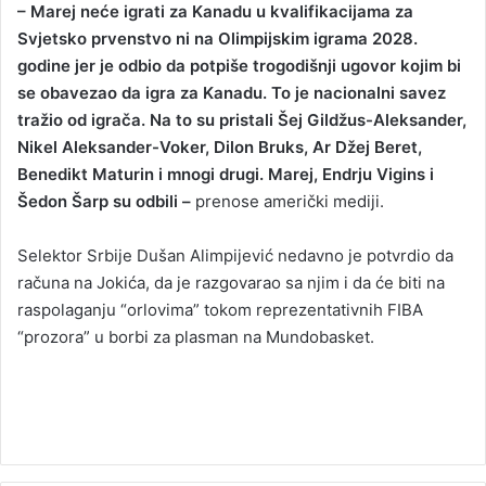
– Marej neće igrati za Kanadu u kvalifikacijama za
Svjetsko prvenstvo ni na Olimpijskim igrama 2028.
godine jer je odbio da potpiše trogodišnji ugovor kojim bi
se obavezao da igra za Kanadu. To je nacionalni savez
tražio od igrača. Na to su pristali Šej Gildžus-Aleksander,
Nikel Aleksander-Voker, Dilon Bruks, Ar Džej Beret,
Benedikt Maturin i mnogi drugi. Marej, Endrju Vigins i
Šedon Šarp su odbili –
prenose američki mediji.
Selektor Srbije Dušan Alimpijević nedavno je potvrdio da
računa na Jokića, da je razgovarao sa njim i da će biti na
raspolaganju “orlovima” tokom reprezentativnih FIBA
“prozora” u borbi za plasman na Mundobasket.