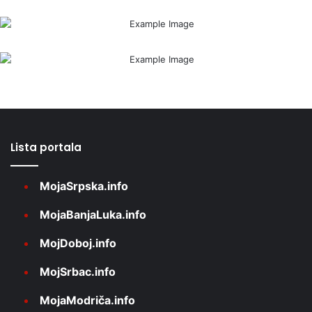
Lista portala
MojaSrpska.info
MojaBanjaLuka.info
MojDoboj.info
MojSrbac.info
MojaModriča.info