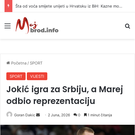
Šta od voća smijete unijeti u Hrvatsku iz BiH: Kazne mogu dostići 13.260 evra
Meni
P
Početna
/
SPORT
SPORT
VIJESTI
Jokić igra za Srbiju, a Marej
odbio reprezentaciju
Goran Dakic
S
2 Juna, 2026
0
1 minut čitanja
e
n