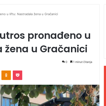
đeno u liftu: Nastradala žena u Gračanici
 jutros pronađeno u
a žena u Gračanici
0
1 minut čitanja
ontakte
Odnoklassniki
Pocket