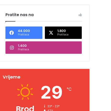
Pratite nas na
44.000
1.800
Pratilaca
Pratilaca
1.400
Pratilaca
Vrijeme
29
℃
Brod
33º - 23º
47%