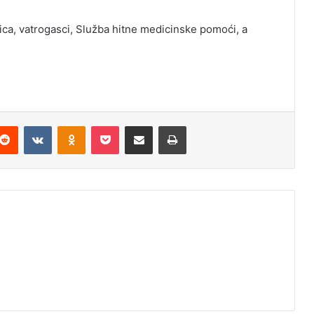
ica, vatrogasci, Služba hitne medicinske pomoći, a
Reddit
VKontakte
Odnoklassniki
Pocket
Podijeli putem Emaila
Odštampaj