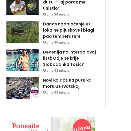
dušu: “Taj poraz me
uništio”
prije 34 minute
Danas naoblačenje uz
lokalne pljuskove i blagi
pad temperature
prije 40 minuta
Decenija na Interpolovoj
listi: Gdje se krije
Slobodanka Tošić?
prije 43 minute
Novi kolaps na putu ka
moru u Hrvatskoj
prije 45 minuta