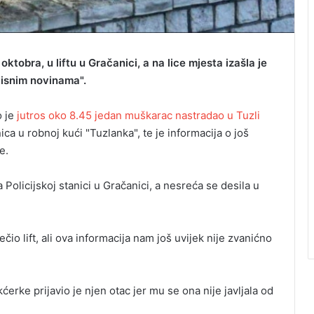
ktobra, u liftu u Gračanici, a na lice mjesta izašla je
avisnim novinama".
 je
jutros oko 8.45 jedan muškarac nastradao u Tuzli
ca u robnoj kući "Tuzlanka", te je informacija o još
e.
a Policijskoj stanici u Gračanici, a nesreća se desila u
io lift, ali ova informacija nam još uvijek nije zvanićno
ćerke prijavio je njen otac jer mu se ona nije javljala od