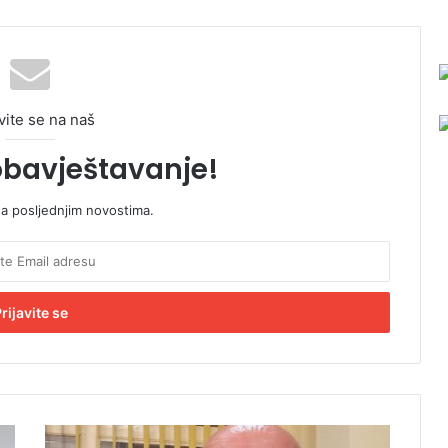
vite se na naš
obavještavanje!
sa posljednjim novostima.
B