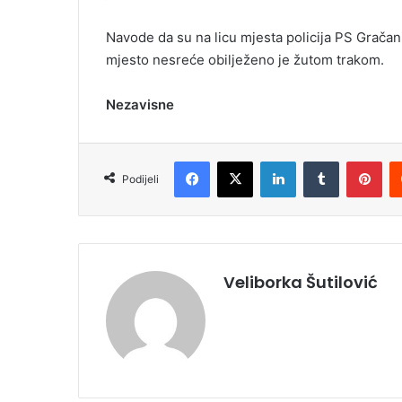
Navode da su na licu mjesta policija PS Gračan
mjesto nesreće obilježeno je žutom trakom.
Nezavisne
Facebook
X
LinkedIn
Tumblr
Pinterest
Podijeli
Veliborka Šutilović