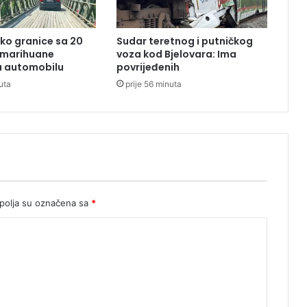
n
z
b
ko granice sa 20
Sudar teretnog i putničkog
o
 marihuane
voza kod Bjelovara: Ima
g
u automobilu
povrijeđenih
p
uta
prije 56 minuta
o
d
v
o
đ
e
n
j
a
olja su označena sa
*
š
t
i
ć
e
n
i