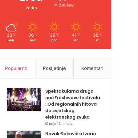
2.95 km/h
Vedro
33
36
39
41
38
℃
℃
℃
℃
℃
sub
ned
pon
uto
sri
Popularno
Posljednje
Komentari
Spektakularna druga
noć Freshwave festivala
: Od regionalnih hitova
do svjetskog
elektronskog zvuka
prije 12 minuta
Novak Đoković otvorio