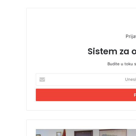
Prija
Sistem za 
Budite u toku 
U
n
e
s
i
t
e
E
m
K
a