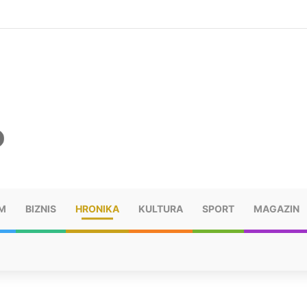
šu: “Taj poraz me uništio”
M
BIZNIS
HRONIKA
KULTURA
SPORT
MAGAZIN