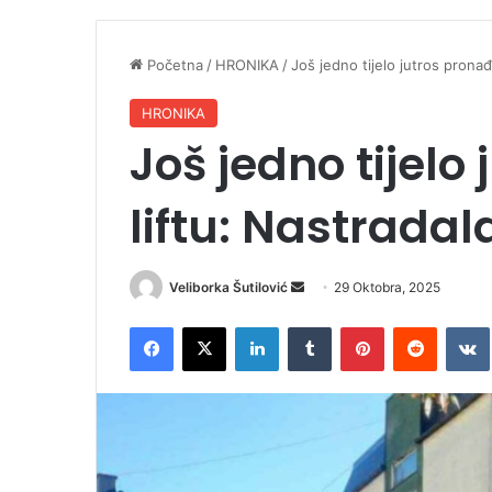
Početna
/
HRONIKA
/
Još jedno tijelo jutros prona
HRONIKA
Još jedno tijelo
liftu: Nastradal
Veliborka Šutilović
S
29 Oktobra, 2025
e
Facebook
X
LinkedIn
Tumblr
Pinterest
Reddit
VK
n
d
a
n
e
m