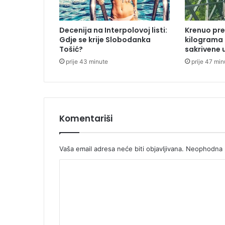
a
I
R
Decenija na Interpolovoj listi:
Krenuo pre
B
Gdje se krije Slobodanka
kilograma
-
Tošić?
sakrivene 
a
prije 43 minute
prije 47 min
,
Ć
o
r
i
ć
Komentariši
n
o
v
Vaša email adresa neće biti objavljivana.
Neophodna p
i
K
d
i
o
r
m
e
k
e
t