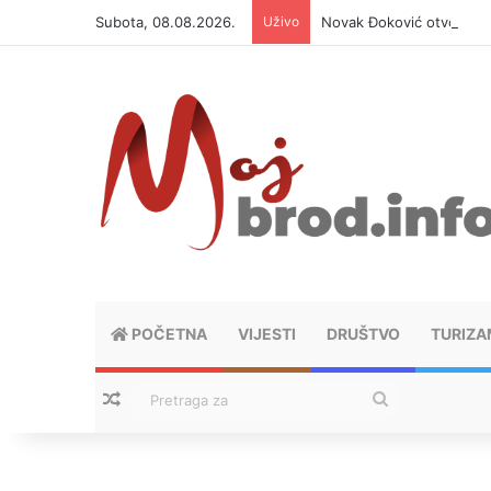
Subota, 08.08.2026.
Uživo
Novak Đoković otvorio du
POČETNA
VIJESTI
DRUŠTVO
TURIZA
Nasumični tekstovi
Pretraga
za