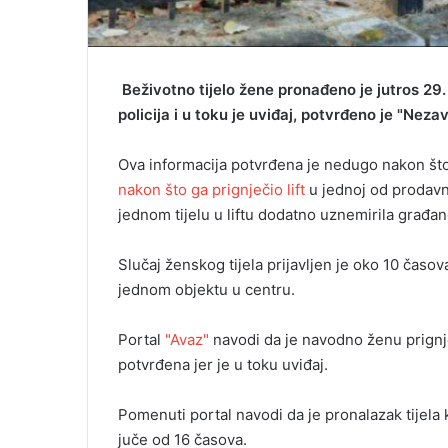
Beživotno tijelo žene pronađeno je jutros 29. o
policija i u toku je uviđaj, potvrđeno je "Nez
Ova informacija potvrđena je nedugo nakon što
nakon što ga prignječio lift
u jednoj od prodavni
jednom tijelu u liftu dodatno uznemirila građan
Slučaj ženskog tijela prijavljen je oko 10 časov
jednom objektu u centru.
Portal
"Avaz"
navodi da je navodno ženu prignječ
potvrđena jer je u toku uviđaj.
Pomenuti portal navodi da je pronalazak tijela k
juče od 16 časova.