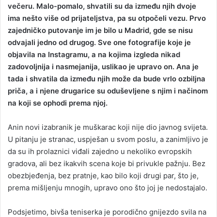
večeru. Malo-pomalo, shvatili su da između njih dvoje
ima nešto više od prijateljstva, pa su otpočeli vezu. Prvo
zajedničko putovanje im je bilo u Madrid, gde se nisu
odvajali jedno od drugog. Sve one fotografije koje je
objavila na Instagramu, a na kojima izgleda nikad
zadovoljnija i nasmejanija, uslikao je upravo on. Ana je
tada i shvatila da između njih može da bude vrlo ozbiljna
priča, a i njene drugarice su oduševljene s njim i načinom
na koji se ophodi prema njoj.
Anin novi izabranik je muškarac koji nije dio javnog svijeta.
U pitanju je stranac, uspješan u svom poslu, a zanimljivo je
da su ih prolaznici viđali zajedno u nekoliko evropskih
gradova, ali bez ikakvih scena koje bi privukle pažnju. Bez
obezbjeđenja, bez pratnje, kao bilo koji drugi par, što je,
prema mišljenju mnogih, upravo ono što joj je nedostajalo.
Podsjetimo, bivša teniserka je porodično gnijezdo svila na