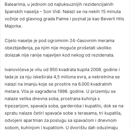
Balearima, u jednom od najluksuznijih rezidencijalnih
španskih naselja – Son Vidi. Nalazi se na nekih 15 minuta
vožnje od glavnog grada Palme i poznat je kao Beverli Hils
Majorke.
Cijelo naselje je pod ogromnim 24-časovnim merama
obezbjeđenja, pa njim nije moguće prošetati ukoliko
dolazak nije ranije najavljen kod nekog od rezidenata.
Ivanovićeva je vilu od 950 kvadrata kupila 2008. godine i
tada je za nju iskeširala 4,5 miliona evra, a nekretnina se
nalazi na imanju koje se prostire na 6.000 kvadratnih
metara. Vila je sagrađena 1998. godine. U prizemlju se
nalaze velika dnevna soba, prostrana kuhinja s
trpezarijom, spavaća soba, garderoba i kupatilo, dok se na
spratu nalaze četiri spavaće sobe s terasama, tri kupatila,
odvojeni apartman za poslugu sa spavaćom i dnevnom
sobom, kuhinjom i kupatilom. U dvorištu dah oduzimaju