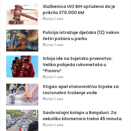
Službenica UIO BiH optužena da je
prikrila 370.000 KM
prije 2 sata
Policija istražuje dječaka (12) nakon
četiri požara u parku
prije 2 sata
Srbija ide na Svjetsko prvenstvo:
Velika pobjeda rukometaša u
“Pioniru”
prije 2 sata
Stigao apel stanovništvu Srpske za
racionalno trošenje vode
prije 2 sata
Saobraćajni kolaps u Banjaluci: Za
nekoliko kilometara treba 45 minuta
prije 2 sata