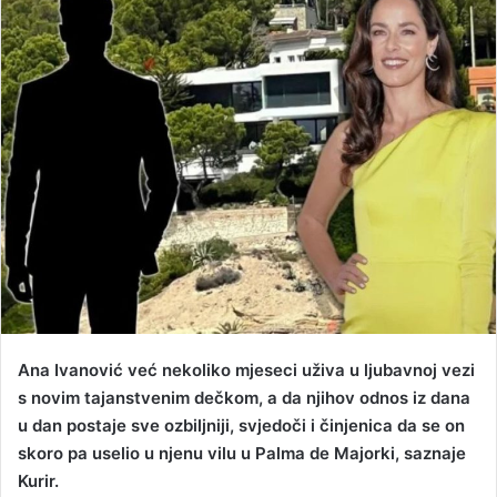
d
a
n
e
m
a
i
l
Ana Ivanović već nekoliko mjeseci uživa u ljubavnoj vezi
s novim tajanstvenim dečkom, a da njihov odnos iz dana
u dan postaje sve ozbiljniji, svjedoči i činjenica da se on
skoro pa uselio u njenu vilu u Palma de Majorki, saznaje
Kurir.