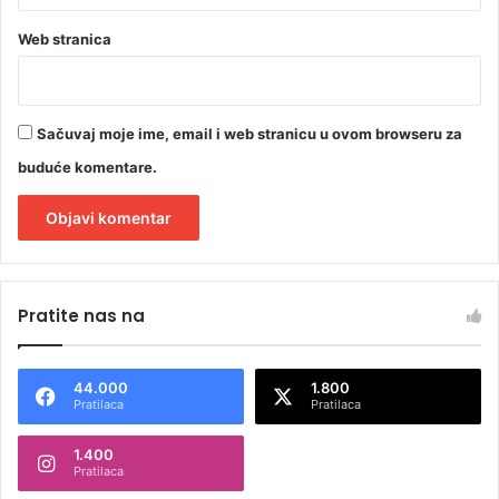
Web stranica
Sačuvaj moje ime, email i web stranicu u ovom browseru za
buduće komentare.
A
l
Pratite nas na
t
e
44.000
1.800
r
Pratilaca
Pratilaca
n
1.400
a
Pratilaca
t