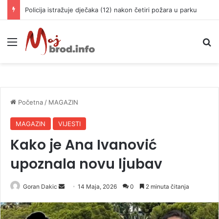
Policija istražuje dječaka (12) nakon četiri požara u parku
Meni
P
Početna
/
MAGAZIN
MAGAZIN
VIJESTI
Kako je Ana Ivanović
upoznala novu ljubav
Goran Dakic
S
14 Maja, 2026
0
2 minuta čitanja
e
n