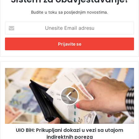
Budite u toku sa posljednjim novostima.
U
n
e
s
i
t
e
E
U
m
I
a
O
i
B
l
i
a
H
d
:
r
P
e
r
s
UIO BiH: Prikupljani dokazi u vezi sa utajom
i
u
indirektnih poreza
k