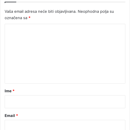
č
Vaša email adresa neće biti objavljivana.
Neophodna polja su
a
označena sa
*
j
i
K
o
m
e
n
t
a
r
Ime
*
*
Email
*