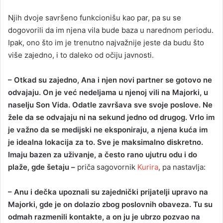
Njih dvoje savršeno funkcionišu kao par, pa su se
dogovorili da im njena vila bude baza u narednom periodu.
Ipak, ono što im je trenutno najvažnije jeste da budu što
više zajedno, i to daleko od očiju javnosti.
– Otkad su zajedno, Ana i njen novi partner se gotovo ne
odvajaju. On je već nedeljama u njenoj vili na Majorki, u
naselju Son Vida. Odatle završava sve svoje poslove. Ne
žele da se odvajaju ni na sekund jedno od drugog. Vrlo im
je važno da se medijski ne eksponiraju, a njena kuća im
je idealna lokacija za to. Sve je maksimalno diskretno.
Imaju bazen za uživanje, a često rano ujutru odu i do
plaže, gde šetaju –
priča sagovornik
Kurira
, pa nastavlja:
– Anu i dečka upoznali su zajednički prijatelji upravo na
Majorki, gde je on dolazio zbog poslovnih obaveza. Tu su
odmah razmenili kontakte, a on ju je ubrzo pozvao na