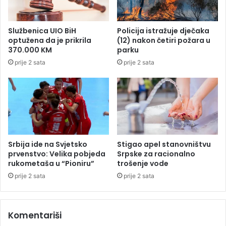
t
o
a
r
j
o
Službenica UIO BiH
Policija istražuje dječaka
o
k
optužena da je prikrila
(12) nakon četiri požara u
m
a
370.000 KM
parku
i
J
prije 2 sata
prije 2 sata
n
e
d
r
i
e
r
m
e
i
k
j
t
u
n
,
Srbija ide na Svjetsko
Stigao apel stanovništvu
i
o
prvenstvo: Velika pobjeda
Srpske za racionalno
h
v
rukometaša u “Pioniru”
trošenje vode
p
o
prije 2 sata
prije 2 sata
o
s
r
u
e
o
Komentariši
z
b
a
i