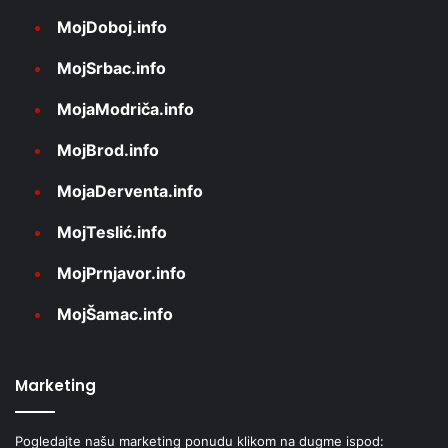
MojDoboj.info
MojSrbac.info
MojaModriča.info
MojBrod.info
MojaDerventa.info
MojTeslić.info
MojPrnjavor.info
MojŠamac.info
Marketing
Pogledajte našu marketing ponudu klikom na dugme ispod: