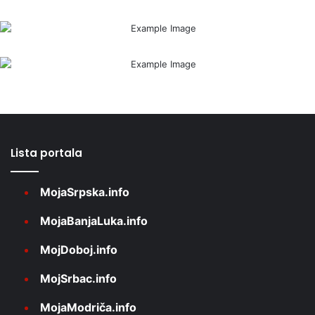
Lista portala
MojaSrpska.info
MojaBanjaLuka.info
MojDoboj.info
MojSrbac.info
MojaModriča.info