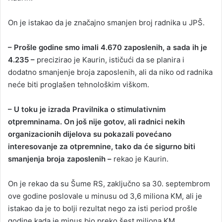
On je istakao da je značajno smanjen broj radnika u JPŠ.
– Prošle godine smo imali 4.670 zaposlenih, a sada ih je
4.235 –
precizirao je Kaurin, ističući da se planira i
dodatno smanjenje broja zaposlenih, ali da niko od radnika
neće biti proglašen tehnološkim viškom.
– U toku je izrada Pravilnika o stimulativnim
otpremninama. On još nije gotov, ali radnici nekih
organizacionih dijelova su pokazali povećano
interesovanje za otpremnine, tako da će sigurno biti
smanjenja broja zaposlenih –
rekao je Kaurin.
On je rekao da su Šume RS, zaključno sa 30. septembrom
ove godine poslovale u minusu od 3,6 miliona KM, ali je
istakao da je to bolji rezultat nego za isti period prošle
godine kada je minus bio preko šest miliona KM.