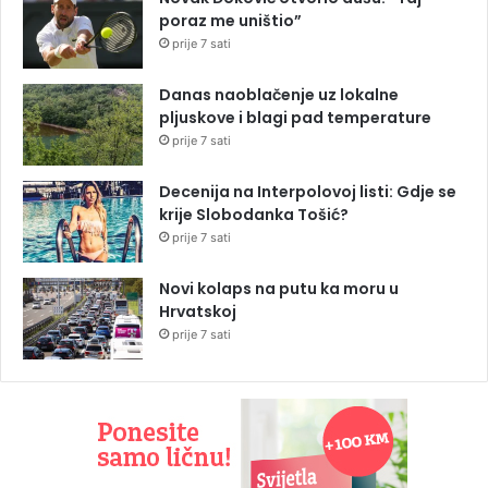
poraz me uništio”
prije 7 sati
Danas naoblačenje uz lokalne
pljuskove i blagi pad temperature
prije 7 sati
Decenija na Interpolovoj listi: Gdje se
krije Slobodanka Tošić?
prije 7 sati
Novi kolaps na putu ka moru u
Hrvatskoj
prije 7 sati