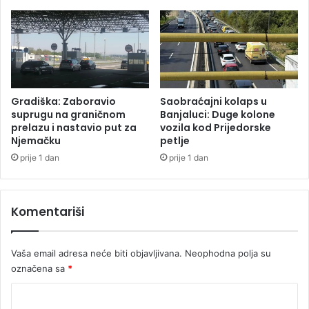
n
i
e
d
u
n
a
r
e
Gradiška: Zaboravio
Saobraćajni kolaps u
c
suprugu na graničnom
Banjaluci: Duge kolone
prelazu i nastavio put za
vozila kod Prijedorske
e
Njemačku
petlje
p
t
prije 1 dan
prije 1 dan
Komentariši
Vaša email adresa neće biti objavljivana.
Neophodna polja su
označena sa
*
K