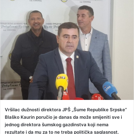
n
d
a
n
e
m
a
i
l
Vršilac dužnosti direktora JPŠ „Šume Republike Srpske“
Blaško Kaurin poručio je danas da može smijeniti sve i
jednog direktora šumskog gazdinstva koji nema
rezultate i da mu za to ne treba politička saglasnost.