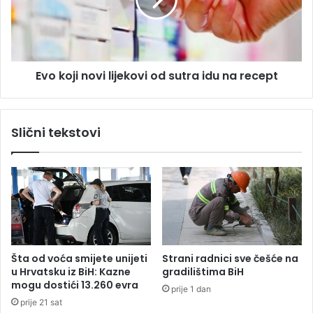
o
z
j
n
i
a
n
o
o
d
Evo koji novi lijekovi od sutra idu na recept
v
s
i
u
l
t
i
Slični tekstovi
r
j
a
e
,
k
k
o
a
v
z
i
n
o
e
d
p
s
Šta od voća smijete unijeti
Strani radnici sve češće na
a
u
u Hrvatsku iz BiH: Kazne
gradilištima BiH
p
t
mogu dostići 13.260 evra
prije 1 dan
r
r
prije 21 sat
e
a