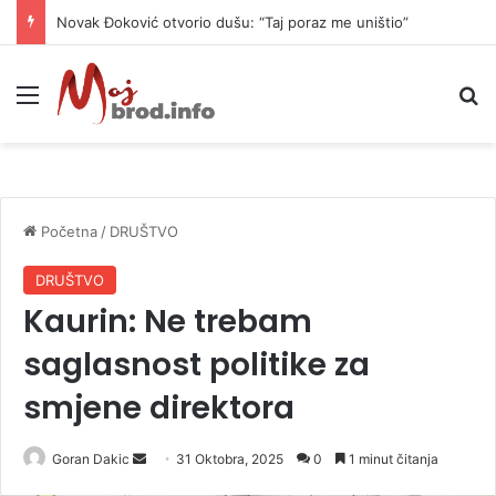
Novak Đoković otvorio dušu: “Taj poraz me uništio”
Meni
P
Početna
/
DRUŠTVO
DRUŠTVO
Kaurin: Ne trebam
saglasnost politike za
smjene direktora
Goran Dakic
S
31 Oktobra, 2025
0
1 minut čitanja
e