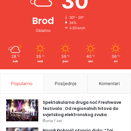
30
Brod
30º - 26º
34%
4.93 km/h
Oblačno
28
35
39
40
36
℃
℃
℃
℃
℃
sub
ned
pon
uto
sri
Popularno
Posljednje
Komentari
Spektakularna druga noć Freshwave
festivala : Od regionalnih hitova do
svjetskog elektronskog zvuka
prije 7 sati
Novak Đoković otvorio dušu: “Taj