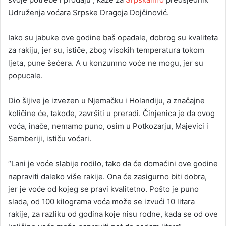
Udruženja voćara Srpske Dragoja Dojčinović.
Iako su jabuke ove godine baš opadale, dobrog su kvaliteta
za rakiju, jer su, ističe, zbog visokih temperatura tokom
ljeta, pune šećera. A u konzumno voće ne mogu, jer su
popucale.
Dio šljive je izvezen u Njemačku i Holandiju, a značajne
količine će, takođe, završiti u preradi. Činjenica je da ovog
voća, inače, nemamo puno, osim u Potkozarju, Majevici i
Semberiji, ističu voćari.
“Lani je voće slabije rodilo, tako da će domaćini ove godine
napraviti daleko više rakije. Ona će zasigurno biti dobra,
jer je voće od kojeg se pravi kvalitetno. Pošto je puno
slada, od 100 kilograma voća može se izvući 10 litara
rakije, za razliku od godina koje nisu rodne, kada se od ove