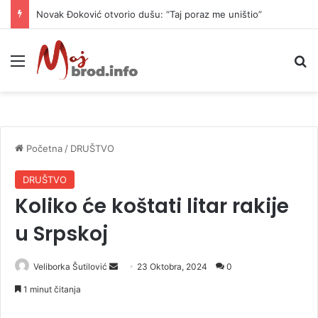
Novak Đoković otvorio dušu: “Taj poraz me uništio”
Meni
P
Početna
/
DRUŠTVO
DRUŠTVO
Koliko će koštati litar rakije
u Srpskoj
Veliborka Šutilović
S
23 Oktobra, 2024
0
e
1 minut čitanja
n
d