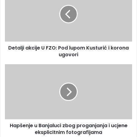
a
t
i
a
l
l
a
j
d
i
r
a
e
k
s
Detalji akcije U FZO: Pod lupom Kusturić i korona
c
u
ugovori
i
j
e
H
U
a
F
p
Z
š
O
e
:
n
P
j
o
e
d
u
l
Hapšenje u Banjaluci zbog proganjanja i ucjene
B
u
eksplicitnim fotografijama
a