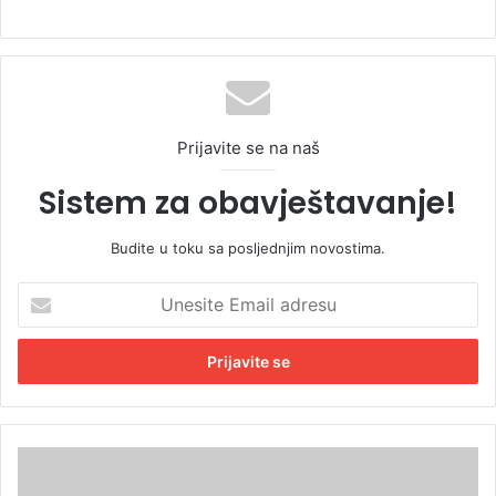
Prijavite se na naš
Sistem za obavještavanje!
Budite u toku sa posljednjim novostima.
U
n
e
s
i
t
e
E
D
m
e