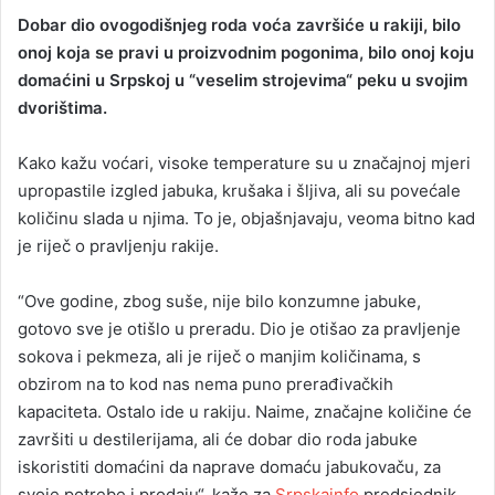
Dobar dio ovogodišnjeg roda voća završiće u rakiji, bilo
onoj koja se pravi u proizvodnim pogonima, bilo onoj koju
domaćini u Srpskoj u “veselim strojevima“ peku u svojim
dvorištima.
Kako kažu voćari, visoke temperature su u značajnoj mjeri
upropastile izgled jabuka, krušaka i šljiva, ali su povećale
količinu slada u njima. To je, objašnjavaju, veoma bitno kad
je riječ o pravljenju rakije.
“Ove godine, zbog suše, nije bilo konzumne jabuke,
gotovo sve je otišlo u preradu. Dio je otišao za pravljenje
sokova i pekmeza, ali je riječ o manjim količinama, s
obzirom na to kod nas nema puno prerađivačkih
kapaciteta. Ostalo ide u rakiju. Naime, značajne količine će
završiti u destilerijama, ali će dobar dio roda jabuke
iskoristiti domaćini da naprave domaću jabukovaču, za
svoje potrebe i prodaju“, kaže za
Srpskainfo
predsjednik