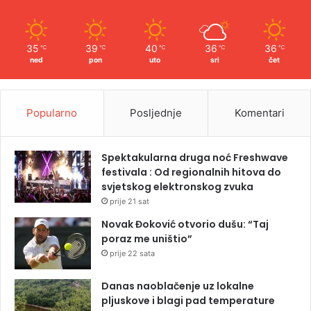
35
39
40
36
36
℃
℃
℃
℃
℃
ned
pon
uto
sri
čet
Popularno
Posljednje
Komentari
Spektakularna druga noć Freshwave
festivala : Od regionalnih hitova do
svjetskog elektronskog zvuka
prije 21 sat
Novak Đoković otvorio dušu: “Taj
poraz me uništio”
prije 22 sata
Danas naoblačenje uz lokalne
pljuskove i blagi pad temperature