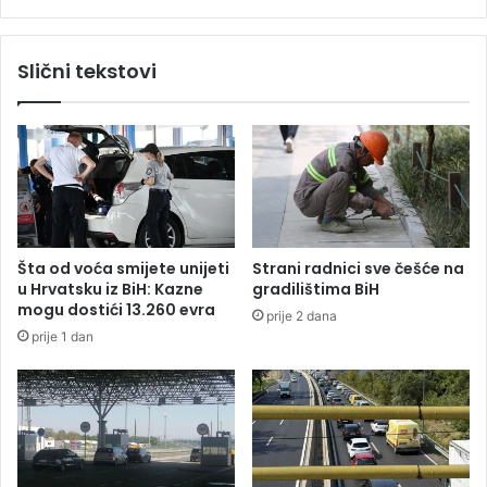
p
n
o
j
m
a
Slični tekstovi
K
l
u
u
s
c
t
i
u
z
r
b
i
o
ć
g
i
p
Šta od voća smijete unijeti
Strani radnici sve češće na
k
r
u Hrvatsku iz BiH: Kazne
gradilištima BiH
o
o
mogu dostići 13.260 evra
prije 2 dana
r
g
prije 1 dan
o
a
n
n
a
j
u
a
g
n
o
j
v
a