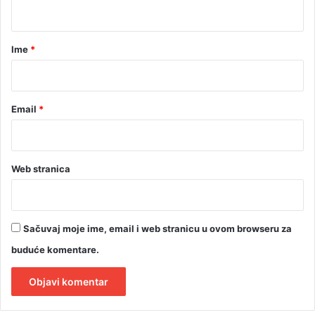
t
t
o
a
g
r
Ime
*
r
*
a
f
i
Email
*
j
a
m
a
Web stranica
Sačuvaj moje ime, email i web stranicu u ovom browseru za
buduće komentare.
A