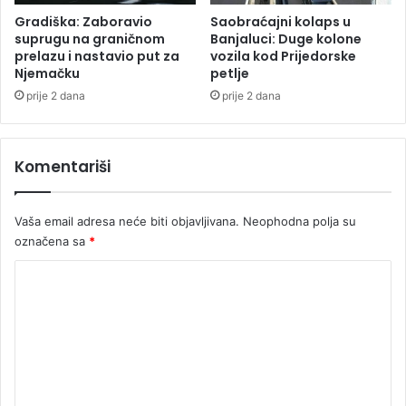
o
i
Gradiška: Zaboravio
Saobraćajni kolaps u
r
u
suprugu na graničnom
Banjaluci: Duge kolone
i
c
prelazu i nastavio put za
vozila kod Prijedorske
Njemačku
petlje
j
e
prije 2 dana
prije 2 dana
n
e
e
Komentariši
k
s
p
Vaša email adresa neće biti objavljivana.
Neophodna polja su
l
označena sa
*
i
c
K
i
o
t
n
m
i
e
m
f
n
o