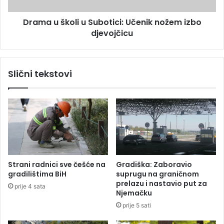
l
k
e
o
Drama u školi u Subotici: Učenik nožem izbo
d
l
a
djevojčicu
i
t
u
i
S
u
Slični tekstovi
b
o
t
i
c
i
:
U
č
Strani radnici sve češće na
Gradiška: Zaboravio
e
gradilištima BiH
suprugu na graničnom
n
prelazu i nastavio put za
prije 4 sata
i
Njemačku
k
prije 5 sati
n
o