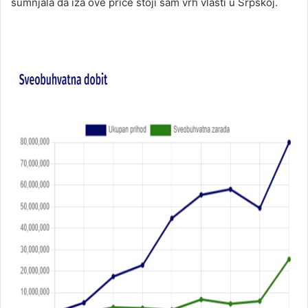
sumnjala da iza ove priče stoji sam vrh vlasti u Srpskoj.