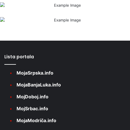
Lista portala
MojaSrpska.info
MojaBanjaLuka.info
MojDoboj.info
MojSrbac.info
MojaModriča.info