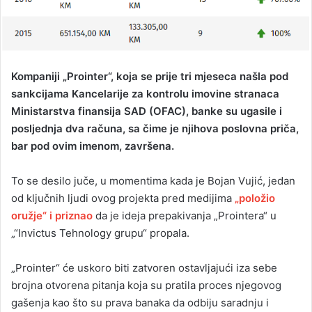
Kompaniji „Prointer“, koja se prije tri mjeseca našla pod
sankcijama Kancelarije za kontrolu imovine stranaca
Ministarstva finansija SAD (OFAC), banke su ugasile i
posljednja dva računa, sa čime je njihova poslovna priča,
bar pod ovim imenom, završena.
To se desilo juče, u momentima kada je Bojan Vujić, jedan
od ključnih ljudi ovog projekta pred medijima
„položio
oružje“ i priznao
da je ideja prepakivanja „Prointera“ u
„“Invictus Tehnology grupu“ propala.
„Prointer“ će uskoro biti zatvoren ostavljajući iza sebe
brojna otvorena pitanja koja su pratila proces njegovog
gašenja kao što su prava banaka da odbiju saradnju i