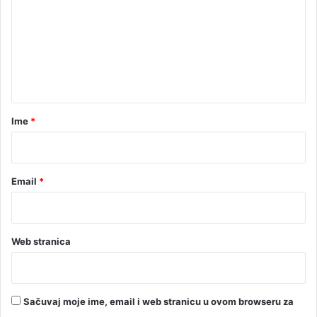
m
e
n
t
a
r
Ime
*
*
Email
*
Web stranica
Sačuvaj moje ime, email i web stranicu u ovom browseru za