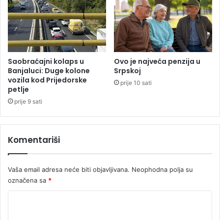
ž
e
m
i
z
b
Saobraćajni kolaps u
Ovo je najveća penzija u
o
Banjaluci: Duge kolone
Srpskoj
vozila kod Prijedorske
d
prije 10 sati
petlje
j
e
prije 9 sati
v
o
j
Komentariši
č
i
c
Vaša email adresa neće biti objavljivana.
Neophodna polja su
u
označena sa
*
K
o