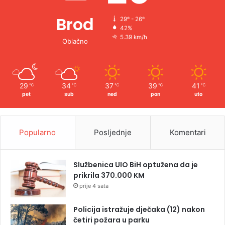
Brod
29º - 26º
42%
5.39 km/h
Oblačno
29
34
37
39
41
℃
℃
℃
℃
℃
pet
sub
ned
pon
uto
Popularno
Posljednje
Komentari
Službenica UIO BiH optužena da je
prikrila 370.000 KM
prije 4 sata
Policija istražuje dječaka (12) nakon
četiri požara u parku