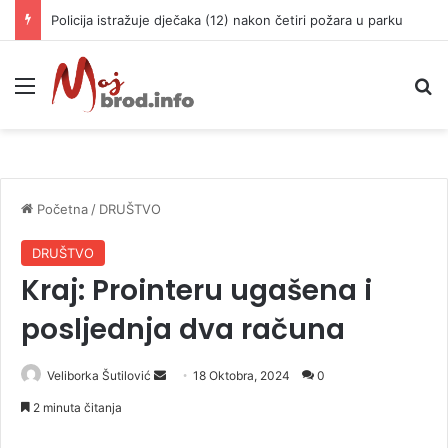
Policija istražuje dječaka (12) nakon četiri požara u parku
Meni
P
Početna
/
DRUŠTVO
DRUŠTVO
Kraj: Prointeru ugašena i
posljednja dva računa
Veliborka Šutilović
S
18 Oktobra, 2024
0
e
2 minuta čitanja
n
d