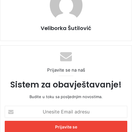
Veliborka Šutilović
Prijavite se na naš
Sistem za obavještavanje!
Budite u toku sa posljednjim novostima.
U
n
e
s