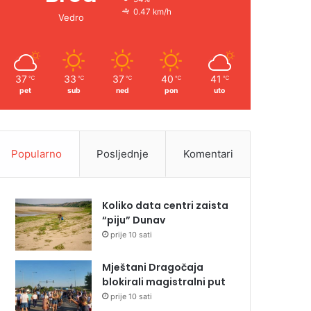
0.47 km/h
Vedro
37
33
37
40
41
℃
℃
℃
℃
℃
pet
sub
ned
pon
uto
Popularno
Posljednje
Komentari
Koliko data centri zaista
“piju” Dunav
prije 10 sati
Mještani Dragočaja
blokirali magistralni put
prije 10 sati