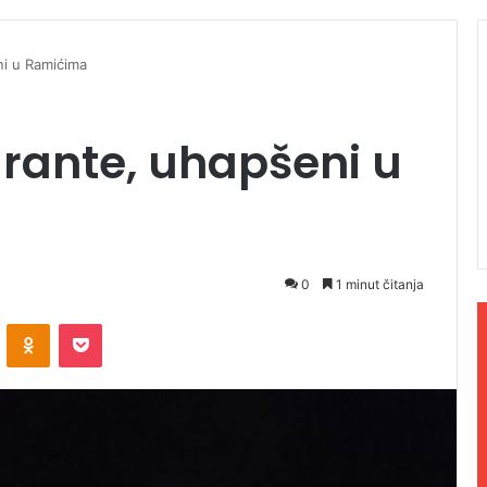
ni u Ramićima
grante, uhapšeni u
0
1 minut čitanja
ontakte
Odnoklassniki
Pocket