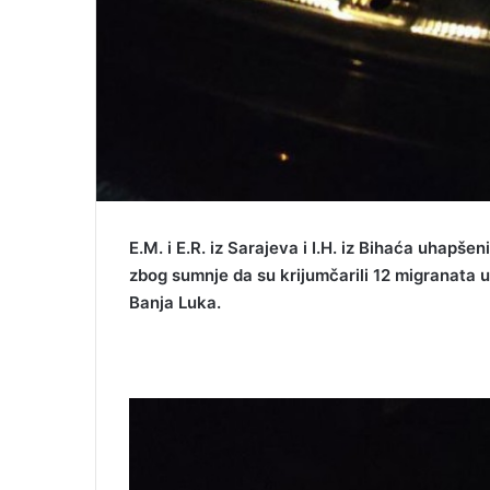
E.M. i E.R. iz Sarajeva i I.H. iz Bihaća uhapše
zbog sumnje da su krijumčarili 12 migranata u 
Banja Luka.