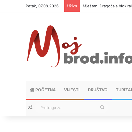
Petak, 07.08.2026.
Uživo
Helikopter ponovo gasi vat
POČETNA
VIJESTI
DRUŠTVO
TURIZA
Nasumični tekstovi
Pretraga
za