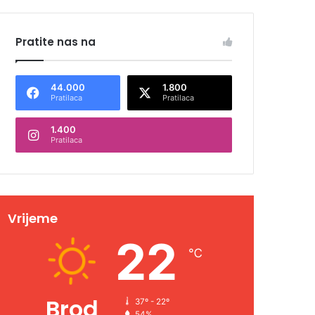
Pratite nas na
44.000
1.800
Pratilaca
Pratilaca
1.400
Pratilaca
Vrijeme
22
℃
Brod
37º - 22º
54%