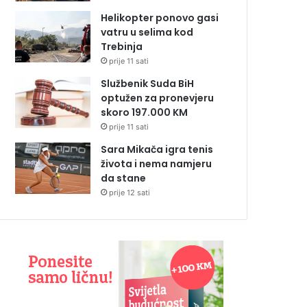
Helikopter ponovo gasi
vatru u selima kod
Trebinja
prije 11 sati
Službenik Suda BiH
optužen za pronevjeru
skoro 197.000 KM
prije 11 sati
Sara Mikača igra tenis
života i nema namjeru
da stane
prije 12 sati