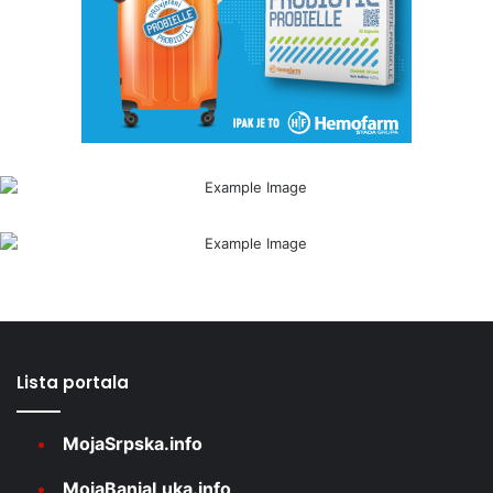
Lista portala
MojaSrpska.info
MojaBanjaLuka.info