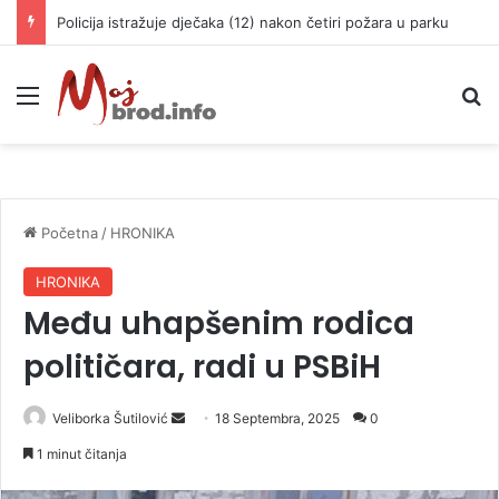
Policija istražuje dječaka (12) nakon četiri požara u parku
Meni
P
Početna
/
HRONIKA
HRONIKA
Među uhapšenim rodica
političara, radi u PSBiH
Veliborka Šutilović
S
18 Septembra, 2025
0
e
1 minut čitanja
n
d