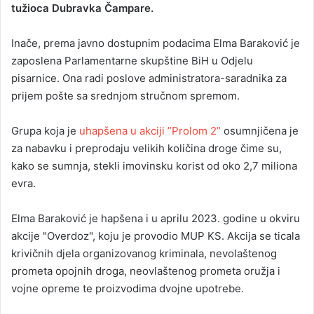
tužioca Dubravka Čampare.
Inače, prema javno dostupnim podacima Elma Baraković je
zaposlena Parlamentarne skupštine BiH u Odjelu
pisarnice. Ona radi poslove administratora-saradnika za
prijem pošte sa srednjom stručnom spremom.
Grupa koja je
uhapšena u akciji ”Prolom 2”
osumnjičena je
za nabavku i preprodaju velikih količina droge čime su,
kako se sumnja, stekli imovinsku korist od oko 2,7 miliona
evra.
Elma Baraković je hapšena i u aprilu 2023. godine u okviru
akcije "Overdoz", koju je provodio MUP KS. Akcija se ticala
krivičnih djela organizovanog kriminala, nevolaštenog
prometa opojnih droga, neovlaštenog prometa oružja i
vojne opreme te proizvodima dvojne upotrebe.