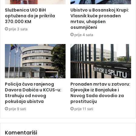
i
:
Službenica UIO BiH
Ubistvo u Bosanskoj Krupi:
u
S
optužena da je prikrila
Vlasnik kuće pronađen
z
u
370.000 KM
mrtav, uhapšen
a
k
osumnjičeni
prije 3 sata
t
o
prije 4 sata
v
b
o
p
r
o
u
l
L
i
e
c
p
i
o
j
Policija čuva ranjenog
Pronađen mrtav u zatvoru:
g
e
Davora Dabića u KCUS-u:
Djevojke iz Banjaluke i
l
Strahuju od novog
Novog Sada dovodio za
i
pokušaja ubistva
prostituciju
a
d
v
e
prije 9 sati
prije 11 sati
u
m
,
o
p
n
Komentariši
o
s