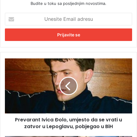
Budite u toku sa posljednjim novostima.
U
n
e
s
i
t
e
E
P
m
r
a
e
i
v
l
a
a
r
d
a
r
n
e
t
s
Prevarant Ivica Ðolo, umjesto da se vrati u
I
u
zatvor u Lepoglavu, pobjegao u BiH
v
i