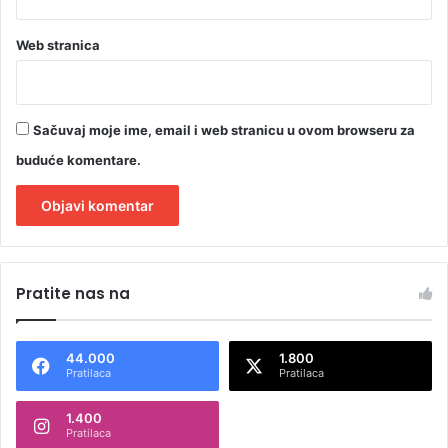
i
n
Web stranica
e
l
j
u
Sačuvaj moje ime, email i web stranicu u ovom browseru za
d
i
buduće komentare.
A
l
Pratite nas na
t
e
44.000
1.800
r
Pratilaca
Pratilaca
n
1.400
a
Pratilaca