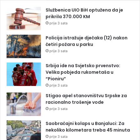
Službenica UIO BiH optužena da je
prikrila 370.000 KM
prije 3 sata
Policija istražuje dječaka (12) nakon
četiri požara u parku
prije 3 sata
Srbija ide na Svjetsko prvenstvo:
Velika pobjeda rukometaša u
“Pioniru”
prije 3 sata
Stigao apel stanovništvu Srpske za
racionalno trošenje vode
prije 3 sata
Saobraćajni kolaps u Banjaluci: Za
nekoliko kilometara treba 45 minuta
prije 3 sata