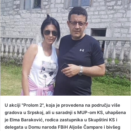
a
n
e
m
a
i
l
U akciji "Prolom 2", koja je provedena na području više
gradova u Srpskoj, ali u saradnji s MUP-om KS, uhapšena
je Elma Baraković, rodica zastupnika u Skupštini KS i
delegata u Domu naroda FBiH Aljoše Čampare i bivšeg