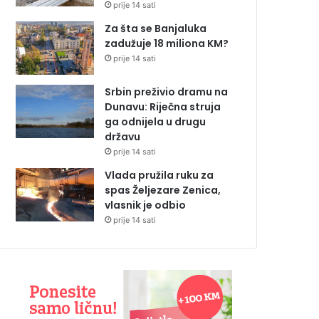
prije 14 sati
Za šta se Banjaluka
zadužuje 18 miliona KM?
prije 14 sati
Srbin preživio dramu na
Dunavu: Riječna struja
ga odnijela u drugu
državu
prije 14 sati
Vlada pružila ruku za
spas Željezare Zenica,
vlasnik je odbio
prije 14 sati