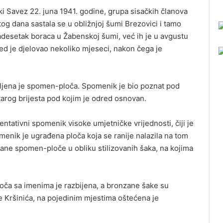
 Savez 22. juna 1941. godine, grupa sisačkih članova
tog dana sastala se u obližnjoj šumi Brezovici i tamo
vadesetak boraca u Žabenskoj šumi, već ih je u avgustu
ed je djelovao nekoliko mjeseci, nakon čega je
vljena je spomen-ploča. Spomenik je bio poznat pod
starog brijesta pod kojim je odred osnovan.
ntativni spomenik visoke umjetničke vrijednosti, čiji je
menik je ugrađena ploča koja se ranije nalazila na tom
ane spomen-ploče u obliku stilizovanih šaka, na kojima
oča sa imenima je razbijena, a bronzane šake su
e Kršinića, na pojedinim mjestima oštećena je