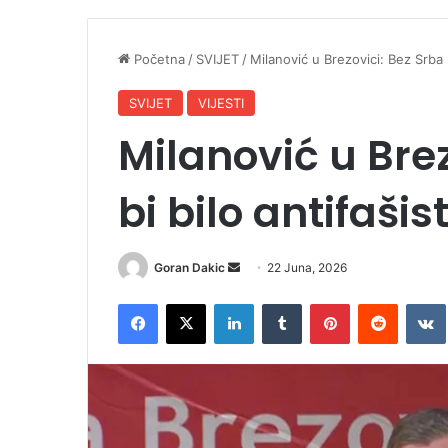
Početna
/
SVIJET
/
Milanović u Brezovici: Bez Srba 
SVIJET
VIJESTI
Milanović u Brez
bi bilo antifaši
Goran Dakic
S
22 Juna, 2026
e
Facebook
X
LinkedIn
Tumblr
Pinterest
Reddit
VK
n
d
a
n
e
m