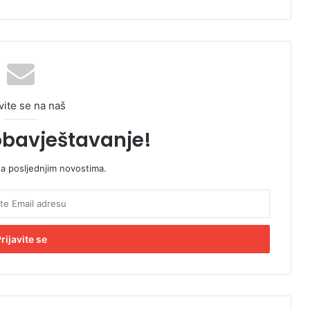
vite se na naš
obavještavanje!
sa posljednjim novostima.