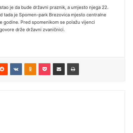
tao je da bude državni praznik, a umjesto njega 22.
Od tada je Spomen-park Brezovica mjesto centralne
ke godine. Pred spomenikom se polažu vijenci
a govore drže državni zvaničnici.
Reddit
VKontakte
Odnoklassniki
Pocket
Podijeli putem Emaila
Odštampaj