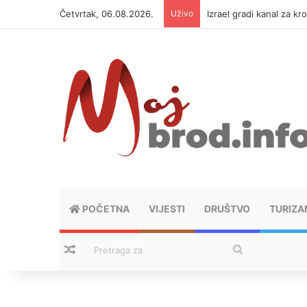
Četvrtak, 06.08.2026.
Uživo
Izrael gradi kanal za kr
POČETNA
VIJESTI
DRUŠTVO
TURIZA
Nasumični tekstovi
Pretraga
za