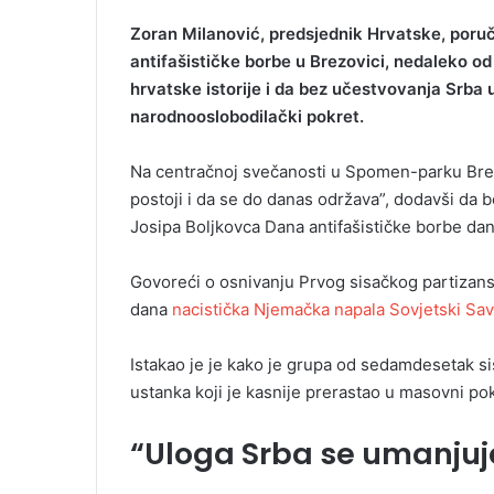
Zoran Milanović, predsjednik Hrvatske, poruči
antifašističke borbe u Brezovici, nedaleko od 
hrvatske istorije i da bez učestvovanja Srba u
narodnooslobodilački pokret.
Na centračnoj svečanosti u Spomen-parku Brezo
postoji i da se do danas održava”, dodavši da 
Josipa Boljkovca Dana antifašističke borbe dan
Govoreći o osnivanju Prvog sisačkog partizansk
dana
nacistička Njemačka napala Sovjetski Sa
Istakao je je kako je grupa od sedamdesetak s
ustanka koji je kasnije prerastao u masovni pok
“Uloga Srba se umanjuj