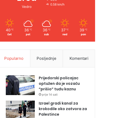
0.58 km/h
Vedro
40
36
36
37
39
℃
℃
℃
℃
℃
čet
pet
sub
ned
pon
Popularno
Posljednje
Komentari
Prijedorski policajac
optužen da je vozaču
“prišio” tuđu kaznu
prije 14 sati
Izrael gradi kanal za
krokodile oko zatvora za
Palestince