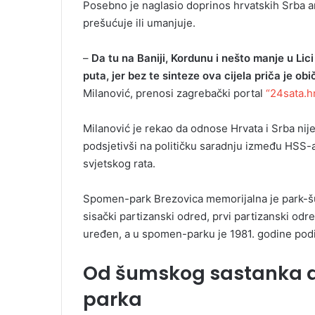
Posebno je naglasio doprinos hrvatskih Srba ant
prešućuje ili umanjuje.
–
Da tu na Baniji, Kordunu i nešto manje u Lici 
puta, jer bez te sinteze ova cijela priča je ob
Milanović, prenosi zagrebački portal
“24sata.hr
Milanović je rekao da odnose Hrvata i Srba nij
podsjetivši na političku saradnju između HSS-a
svjetskog rata.
Spomen-park Brezovica memorijalna je park-šu
sisački partizanski odred, prvi partizanski odr
uređen, a u spomen-parku je 1981. godine po
Od šumskog sastanka d
parka