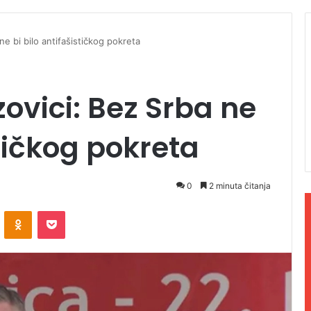
ne bi bilo antifašističkog pokreta
ovici: Bez Srba ne
stičkog pokreta
0
2 minuta čitanja
ontakte
Odnoklassniki
Pocket