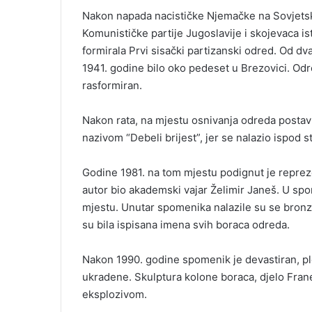
Nakon napada nacističke Njemačke na Sovjetski
Komunističke partije Jugoslavije i skojevaca is
formirala Prvi sisački partizanski odred. Od d
1941. godine bilo oko pedeset u Brezovici. Odr
rasformiran.
Nakon rata, na mjestu osnivanja odreda posta
nazivom “Debeli brijest”, jer se nalazio ispod 
Godine 1981. na tom mjestu podignut je repreze
autor bio akademski vajar Želimir Janeš. U spo
mjestu. Unutar spomenika nalazile su se bronz
su bila ispisana imena svih boraca odreda.
Nakon 1990. godine spomenik je devastiran, pl
ukradene. Skulptura kolone boraca, djelo Fran
eksplozivom.