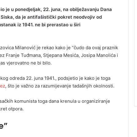
o je u ponedjeljak, 22. juna, na obilježavanju Dana
Siska, da je antifašistički pokret neodvojiv od
stanak iz 1941. ne bi prerastao u širi
vica Milanović je rekao kako je “čudo da ovaj praznik
bez Franje Tuđmana, Stjepana Mesića, Josipa Manolića i
as vjerovatno ne bi bilo.
og odreda 22. juna 1941., podsjetio je kako je toga
vez
, što je važno za razumijevanje tadašnjih okolnosti.
isačkih komunista toga dana krenula u organiziranje
ret otpora.
e”