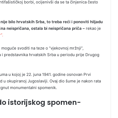
ifašističkoj borbi, ocijenivši da se ta činjenica često
nije bilo hrvatskih Srba, to treba reći i ponoviti hiljadu
ična neispričana, ostala bi neispričana priča –
rekao je
”.
e moguće svoditi na teze o “vjekovnoj mržnji”,
 i predstavnika hrvatskih Srba u periodu prije Drugog
ma u kojoj je 22. juna 1941. godine osnovan Prvi
ed u okupiranoj Jugoslaviji. Ovaj dio šume je nakon rata
dignut monumentalni spomenik.
o istorijskog spomen-