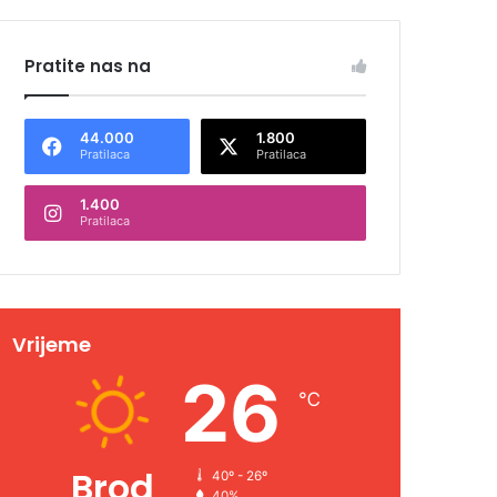
Pratite nas na
44.000
1.800
Pratilaca
Pratilaca
1.400
Pratilaca
Vrijeme
26
℃
Brod
40º - 26º
40%