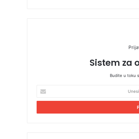
Prija
Sistem za 
Budite u toku 
U
n
e
s
i
t
e
E