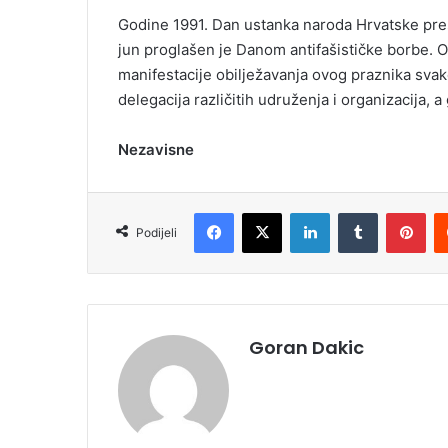
Godine 1991. Dan ustanka naroda Hrvatske pres
jun proglašen je Danom antifašističke borbe. 
manifestacije obilježavanja ovog praznika sva
delegacija različitih udruženja i organizacija, 
Nezavisne
Facebook
X
LinkedIn
Tumblr
Pinterest
Podijeli
Goran Dakic