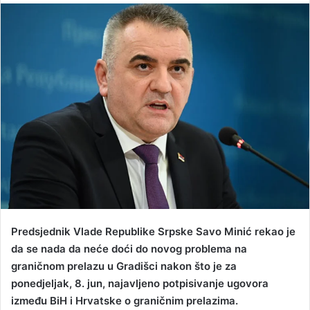
n
d
a
n
e
m
a
i
l
Predsjednik Vlade Republike Srpske Savo Minić rekao je
da se nada da neće doći do novog problema na
graničnom prelazu u Gradišci nakon što je za
ponedjeljak, 8. jun, najavljeno potpisivanje ugovora
između BiH i Hrvatske o graničnim prelazima.