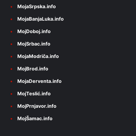
MojaSrpska.info
MojaBanjaLuka.info
MojDoboj.info
MojSrbac.info
MojaModriča.info
MojBrod.info
MojaDerventa.info
MojTeslić.info
MojPrnjavor.info
MojŠamac.info