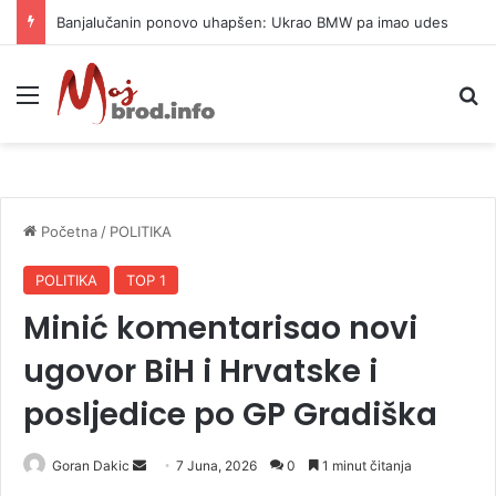
Banjalučanin ponovo uhapšen: Ukrao BMW pa imao udes
Meni
P
Početna
/
POLITIKA
POLITIKA
TOP 1
Minić komentarisao novi
ugovor BiH i Hrvatske i
posljedice po GP Gradiška
Goran Dakic
S
7 Juna, 2026
0
1 minut čitanja
e