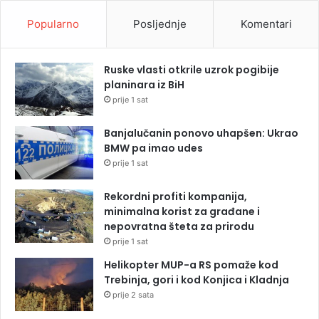
Popularno
Posljednje
Komentari
Ruske vlasti otkrile uzrok pogibije
planinara iz BiH
prije 1 sat
Banjalučanin ponovo uhapšen: Ukrao
BMW pa imao udes
prije 1 sat
Rekordni profiti kompanija,
minimalna korist za građane i
nepovratna šteta za prirodu
prije 1 sat
Helikopter MUP-a RS pomaže kod
Trebinja, gori i kod Konjica i Kladnja
prije 2 sata