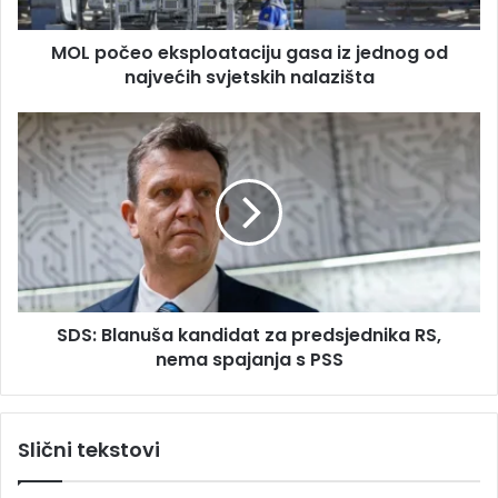
r
o
e
e
s
MOL počeo eksploataciju gasa iz jednog od
k
u
najvećih svjetskih nalazišta
s
p
l
S
o
D
a
S
t
:
a
B
c
l
i
a
j
n
u
u
g
SDS: Blanuša kandidat za predsjednika RS,
š
a
nema spajanja s PSS
a
s
k
a
a
i
n
Slični tekstovi
z
d
j
i
e
d