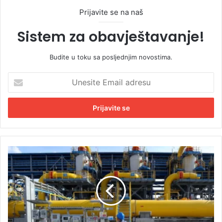
Prijavite se na naš
Sistem za obavještavanje!
Budite u toku sa posljednjim novostima.
U
n
e
s
i
t
e
E
M
m
O
a
L
i
p
l
o
a
č
d
e