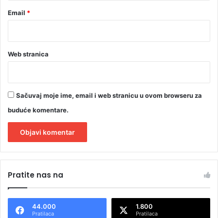
Email
*
Web stranica
Sačuvaj moje ime, email i web stranicu u ovom browseru za
buduće komentare.
A
l
Pratite nas na
t
e
44.000
1.800
r
Pratilaca
Pratilaca