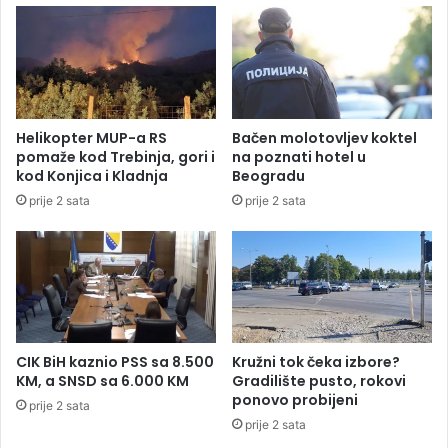
d
a
n
t
o
z
g
a
o
p
d
r
Helikopter MUP-a RS
Bačen molotovljev koktel
n
e
pomaže kod Trebinja, gori i
na poznati hotel u
a
d
kod Konjica i Kladnja
Beogradu
j
s
prije 2 sata
prije 2 sata
v
j
e
e
ć
d
i
n
h
i
s
k
v
a
j
R
CIK BiH kaznio PSS sa 8.500
Kružni tok čeka izbore?
e
S
KM, a SNSD sa 6.000 KM
Gradilište pusto, rokovi
t
,
ponovo probijeni
prije 2 sata
s
n
prije 2 sata
k
e