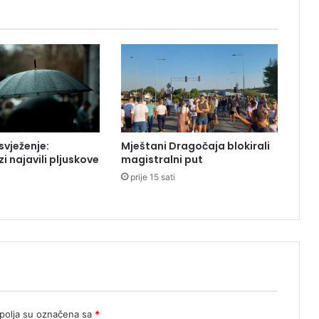
k
a
:
O
b
j
a
v
l
vježenje:
Mještani Dragočaja blokirali
j
i najavili pljuskove
magistralni put
e
prije 15 sati
n
n
o
v
i
s
n
i
m
a
olja su označena sa
*