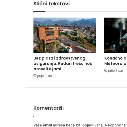
Slični tekstovi
p
u
m
i
u
h
a
p
s
Bez plata i zdravstvenog
Konačno os
i
osiguranja: Rudari treću noć
Meteoroloz
l
proveli u jami
prije 1 sat
e
prije 1 sat
d
r
ž
a
v
l
Komentariši
j
a
n
Vaša email adresa neće biti objavljivana.
Neophodna p