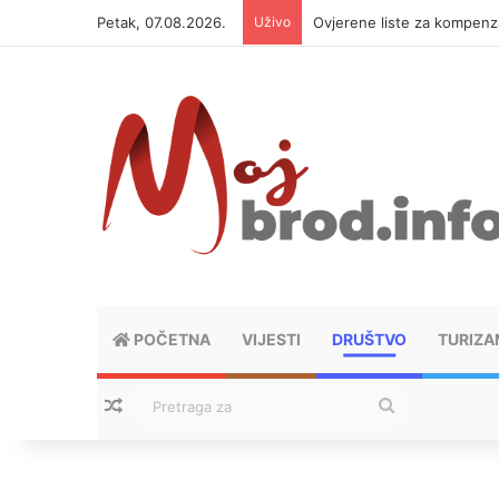
Petak, 07.08.2026.
Uživo
Let 3 i Z++ i Sébastien Lég
POČETNA
VIJESTI
DRUŠTVO
TURIZA
Nasumični tekstovi
Pretraga
za