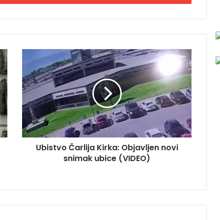
U
b
i
s
t
v
o
Č
a
Ubistvo Čarlija Kirka: Objavljen novi
r
snimak ubice (VIDEO)
l
i
j
a
K
i
r