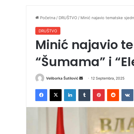
Početna
/
DRUŠTVO
/
Minić najavio tematske sjedn
DRUŠTVO
Minić najavio t
“Šumama” i “Ele
Veliborka Šutilović
S
12 Septembra, 2025
e
Facebook
X
LinkedIn
Tumblr
Pinterest
Reddit
VK
n
d
a
n
e
m