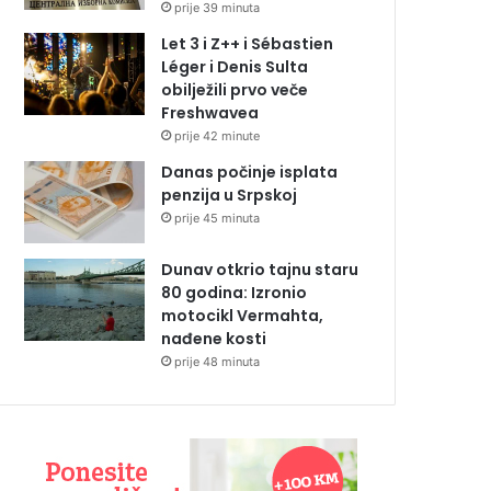
prije 39 minuta
Let 3 i Z++ i Sébastien
Léger i Denis Sulta
obilježili prvo veče
Freshwavea
prije 42 minute
Danas počinje isplata
penzija u Srpskoj
prije 45 minuta
Dunav otkrio tajnu staru
80 godina: Izronio
motocikl Vermahta,
nađene kosti
prije 48 minuta