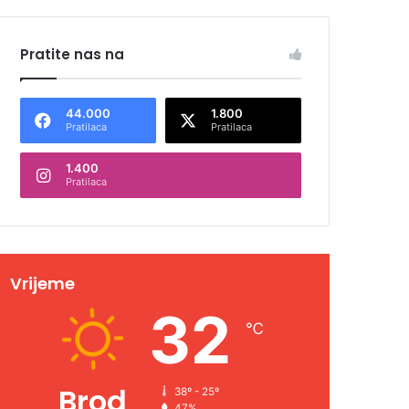
Pratite nas na
44.000
1.800
Pratilaca
Pratilaca
1.400
Pratilaca
Vrijeme
32
℃
Brod
38º - 25º
47%