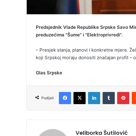
Predsjednik Vlade Republike Srpske Savo Min
preduzećima "Šume" i "Elektroprivredi".
– Presjek stanja, planovi i konkretne mjere. Že
koji Srpskoj moraju donositi značajan profit – o
Glas Srpske
Facebook
X
LinkedIn
Tumblr
Pinterest
Podijeli
Veliborka Šutilović