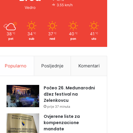
3.55 km/h
Vedro
38
34
37
40
41
℃
℃
℃
℃
℃
pet
sub
ned
pon
uto
Popularno
Posljednje
Komentari
Počeo 26. Međunarodni
džez festival na
Zelenkovcu
prije 37 minuta
Ovjerene liste za
kompenzacione
mandate