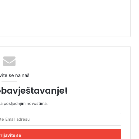
vite se na naš
obavještavanje!
sa posljednjim novostima.