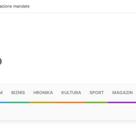
er i Denis Sulta obilježili prvo veče Freshwavea
M
BIZNIS
HRONIKA
KULTURA
SPORT
MAGAZIN