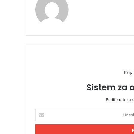
Prija
Sistem za 
Budite u toku 
U
n
e
s