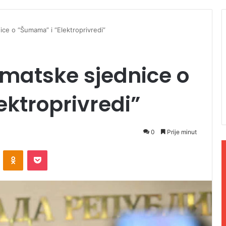
ice o “Šumama” i “Elektroprivredi”
ematske sjednice o
ktroprivredi”
0
Prije minut
ontakte
Odnoklassniki
Pocket