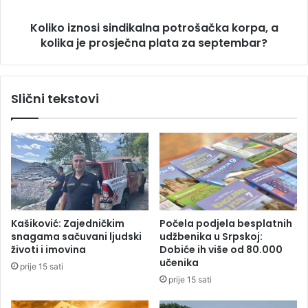
l
n
n
Koliko iznosi sindikalna potrošačka korpa, a
o
o
kolika je prosječna plata za septembar?
s
n
i
a
s
t
i
Slični tekstovi
e
n
r
d
e
i
n
k
u
a
,
l
p
n
o
a
d
p
Kašiković: Zajedničkim
Počela podjela besplatnih
i
o
snagama sačuvani ljudski
udžbenika u Srpskoj:
g
t
životi i imovina
Dobiće ih više od 80.000
n
r
učenika
prije 15 sati
u
o
prije 15 sati
t
š
s
a