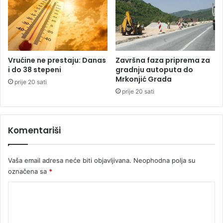
t
č
e
k
p
a
e
k
n
o
b
r
Vrućine ne prestaju: Danas
Završna faza priprema za
e
p
i do 38 stepeni
gradnju autoputa do
z
Mrkonjić Grada
a
prije 20 sati
b
,
prije 20 sati
j
a
e
k
d
o
Komentariši
n
l
o
i
s
k
Vaša email adresa neće biti objavljivana.
Neophodna polja su
t
a
označena sa
*
i
j
e
K
p
o
r
o
m