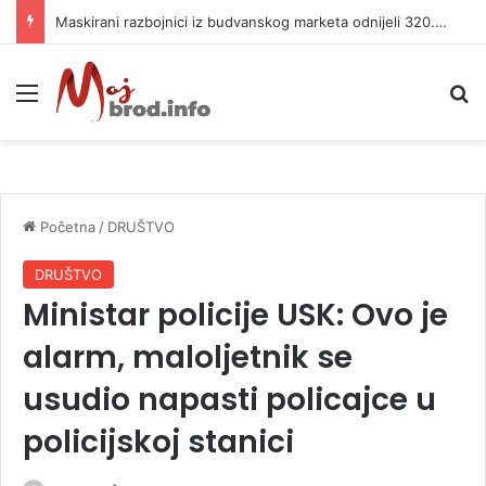
Maskirani razbojnici iz budvanskog marketa odnijeli 320.000 evra
Meni
P
Početna
/
DRUŠTVO
DRUŠTVO
Ministar policije USK: Ovo je
alarm, maloljetnik se
usudio napasti policajce u
policijskoj stanici