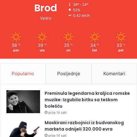
Brod
38º - 24º
52%
0.42 km/h
Vedro
38
39
35
34
33
℃
℃
℃
℃
℃
pon
uto
sri
čet
pet
Popularno
Posljednje
Komentari
Preminula legendarna kraljica romske
muzike: Izgubila bitku sa teškom
bolešću
prije 14 sati
Maskirani razbojnici iz budvanskog
marketa odnijeli 320.000 evra
prije 14 sati