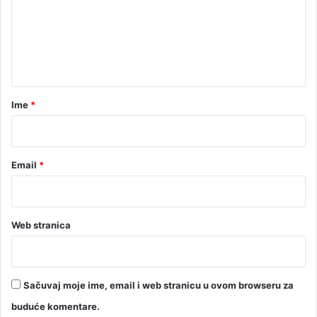
s
e
j
e
n
č
t
n
a
a
p
r
Ime
*
l
*
a
t
a
Email
*
z
a
s
e
Web stranica
p
t
e
m
Sačuvaj moje ime, email i web stranicu u ovom browseru za
b
a
buduće komentare.
r