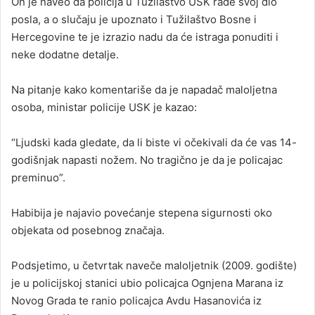
On je naveo da policija u Tužilaštvo USK rade svoj dio
posla, a o slučaju je upoznato i Tužilaštvo Bosne i
Hercegovine te je izrazio nadu da će istraga ponuditi i
neke dodatne detalje.
Na pitanje kako komentariše da je napadač maloljetna
osoba, ministar policije USK je kazao:
“Ljudski kada gledate, da li biste vi očekivali da će vas 14-
godišnjak napasti nožem. No tragično je da je policajac
preminuo”.
Habibija je najavio povećanje stepena sigurnosti oko
objekata od posebnog značaja.
Podsjetimo, u četvrtak naveče maloljetnik (2009. godište)
je u policijskoj stanici ubio policajca Ognjena Marana iz
Novog Grada te ranio policajca Avdu Hasanovića iz