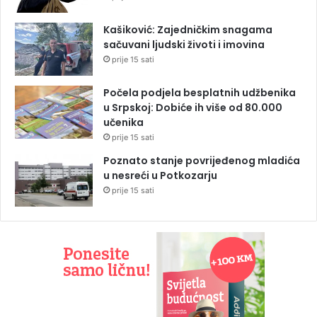
Kašiković: Zajedničkim snagama
sačuvani ljudski životi i imovina
prije 15 sati
Počela podjela besplatnih udžbenika
u Srpskoj: Dobiće ih više od 80.000
učenika
prije 15 sati
Poznato stanje povrijeđenog mladića
u nesreći u Potkozarju
prije 15 sati