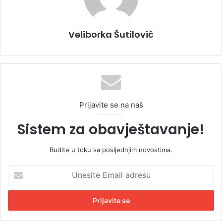
Veliborka Šutilović
Prijavite se na naš
Sistem za obavještavanje!
Budite u toku sa posljednjim novostima.
U
n
e
s
i