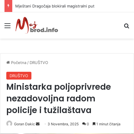
Helikopter ponovo gasi vatru u selima kod Trebinja
Meni
P
Početna
/
DRUŠTVO
DRUŠTVO
Ministarka poljoprivrede
nezadovoljna radom
policije i tužilaštava
Goran Dakic
S
3 Novembra, 2025
0
1 minut čitanja
e