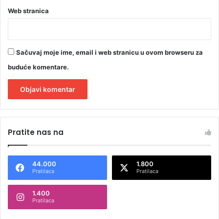
Web stranica
Sačuvaj moje ime, email i web stranicu u ovom browseru za
buduće komentare.
A
l
Pratite nas na
t
e
44.000
1.800
r
Pratilaca
Pratilaca
n
1.400
a
Pratilaca
t