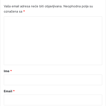
Vaša email adresa neće biti objavljivana.
Neophodna polja su
označena sa
*
K
o
m
e
n
t
a
r
Ime
*
*
Email
*