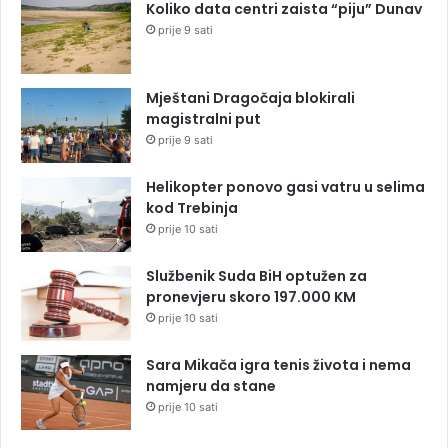
Koliko data centri zaista “piju” Dunav
prije 9 sati
Mještani Dragočaja blokirali
magistralni put
prije 9 sati
Helikopter ponovo gasi vatru u selima
kod Trebinja
prije 10 sati
Službenik Suda BiH optužen za
pronevjeru skoro 197.000 KM
prije 10 sati
Sara Mikača igra tenis života i nema
namjeru da stane
prije 10 sati