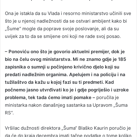
Ona je istakla da su Vlada i resorno ministarstvo učinili sve
što je u njenoj nadležnosti da se ostvari ambijent kako bi
„Šume“ mogle da poprave svoje poslovanje, ali da su
uvijek za to da se smijene oni koji ne rade svoj posao.
– Ponoviću ono što je govorio aktuelni premijer, dok je
bio na čelu ovog ministarstva. Mi ne znamo gdje je 185
zapisnika o sumnji u počinjeno krivično djelo koji su
predati nadležnim organima. Apelujem i na policiju i na
tužilaštvo da kažu u kojoj fazi su ti predmeti. Kad
počnemo jasno utvrđivati ko je i gdje pogriješio i uzroke
problema, tek tada ćemo imati pomake –
poručila je
ministarka nakon današnjeg sastanka sa Upravom „Šuma
RS“.
Vršilac dužnosti direktora „Šuma“ Blaško Kaurin poručio je
da će do kraja decembra imati tačne podatke o tome koliko