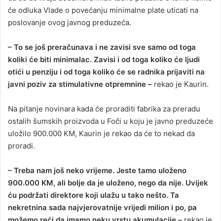
će odluka Vlade o povećanju minimalne plate uticati na
poslovanje ovog javnog preduzeća.
– To se još preračunava i ne zavisi sve samo od toga
koliki će biti minimalac. Zavisi i od toga koliko će ljudi
otići u penziju i od toga koliko će se radnika prijaviti na
javni poziv za stimulativne otpremnine –
rekao je Kaurin.
Na pitanje novinara kada će proraditi fabrika za preradu
ostalih šumskih proizvoda u Foči u koju je javno preduzeće
uložilo 900.000 KM, Kaurin je rekao da će to nekad da
proradi.
– Treba nam još neko vrijeme. Jeste tamo uloženo
900.000 KM, ali bolje da je uloženo, nego da nije. Uvijek
ću podržati direktore koji ulažu u tako nešto. Ta
nekretnina sada najvjerovatnije vrijedi milion i po, pa
možemo reći da imamo neku vrstu akumulacije –
rekao je