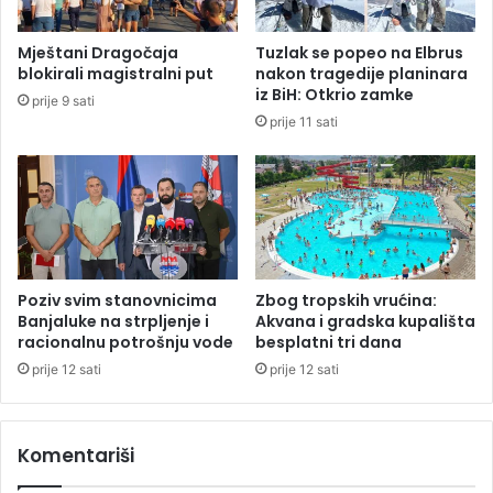
i
S
l
r
Mještani Dragočaja
Tuzlak se popeo na Elbrus
i
p
blokirali magistralni put
nakon tragedije planinara
š
s
iz BiH: Otkrio zamke
prije 9 sati
t
k
prije 11 sati
r
e
a
1
j
.
k
1
0
0
K
M
Poziv svim stanovnicima
Zbog tropskih vrućina:
Banjaluke na strpljenje i
Akvana i gradska kupališta
racionalnu potrošnju vode
besplatni tri dana
prije 12 sati
prije 12 sati
Komentariši